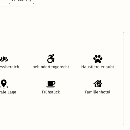
essbereich
behindertengerecht
Haustiere erlaubt
rale Lage
Frühstück
Familienhotel