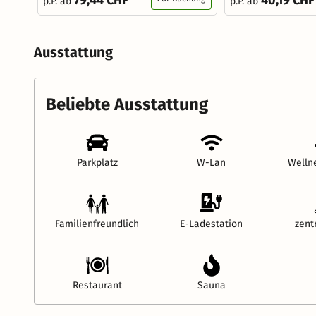
79,44 CHF
40,19 CHF
p.P. ab
p.P. ab
Ausstattung
Beliebte Ausstattung
Parkplatz
W-Lan
Welln
Familienfreundlich
E-Ladestation
zent
Restaurant
Sauna