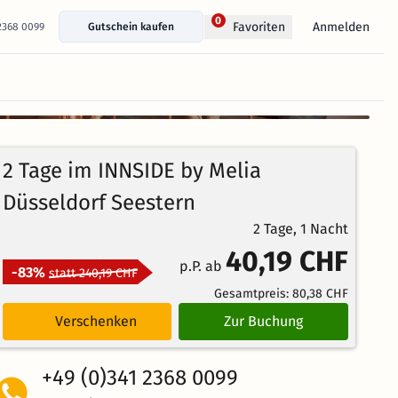
0
Anmelden
Favoriten
 2368 0099
Gutschein kaufen
+ 75 Fotos anzeigen
2 Tage im INNSIDE by Melia
Düsseldorf Seestern
2 Tage, 1 Nacht
40,19 CHF
p.P. ab
-83%
statt 240,19 CHF
Gesamtpreis:
80,38 CHF
Verschenken
Zur Buchung
+49 (0)341 2368 0099