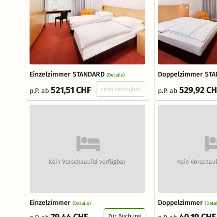
Einzelzimmer STANDARD
Doppelzimmer ST
(Details)
521,51 CHF
529,92 C
nicht verfügbar
p.P. ab
p.P. ab
Einzelzimmer
Doppelzimmer
(Details)
(Detai
Zur Buchung