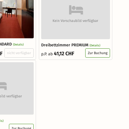
ANDARD
Dreibettzimmer PREMIUM
(Details)
(Details)
HF
41,12 CHF
nicht verfügbar
Zur Buchung
p.P. ab
ls)
Zur Buchung