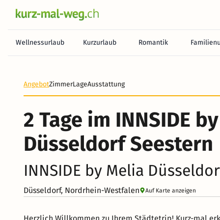
Wellnessurlaub
Kurzurlaub
Romantik
Familien
Angebot
Zimmer
Lage
Ausstattung
2 Tage im INNSIDE by
Düsseldorf Seestern
INNSIDE by Melia Düsseldor
Düsseldorf, Nordrhein-Westfalen
Auf Karte anzeigen
Herzlich Willkommen zu Ihrem Städtetrip! Kurz-mal e