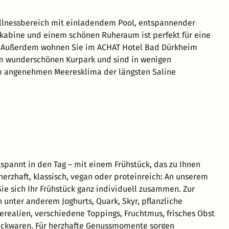
llnessbereich mit einladendem Pool, entspannender
tkabine und einem schönen Ruheraum ist perfekt für eine
t. Außerdem wohnen Sie im ACHAT Hotel Bad Dürkheim
m wunderschönen Kurpark und sind in wenigen
 angenehmen Meeresklima der längsten Saline
tspannt in den Tag – mit einem Frühstück, das zu Ihnen
 herzhaft, klassisch, vegan oder proteinreich: An unserem
Sie sich Ihr Frühstück ganz individuell zusammen. Zur
 unter anderem Joghurts, Quark, Skyr, pflanzliche
Cerealien, verschiedene Toppings, Fruchtmus, frisches Obst
ackwaren. Für herzhafte Genussmomente sorgen