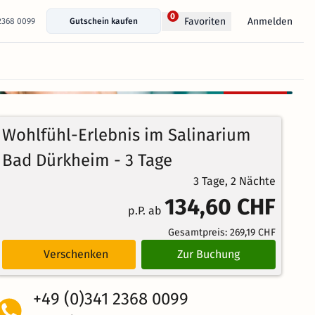
0
Anmelden
Favoriten
 2368 0099
Gutschein kaufen
+ 37 Fotos anzeigen
Kostenlos
93%
stornierbar
4.2
305
Echte
/5
Wohlfühl-Erlebnis im Salinarium
Bewertungen
Weiterempfehlung
Großartig
Bad Dürkheim - 3 Tage
3 Tage, 2 Nächte
134,60 CHF
p.P. ab
Gesamtpreis:
269,19 CHF
Verschenken
Zur Buchung
+49 (0)341 2368 0099