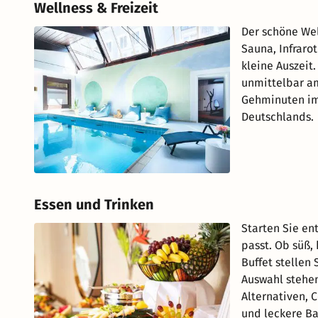
Wellness & Freizeit
Der schöne We
Sauna, Infraro
kleine Auszei
unmittelbar a
Gehminuten im
Deutschlands.
Essen und Trinken
Starten Sie en
passt. Ob süß,
Buffet stellen 
Auswahl stehen
Alternativen, 
und leckere B