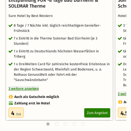
Entspannung PUR -8 Tage Bad Dürrheim &
Sombea
SOLEMAR Therme
Schwe
Sure Hotel by Best Western
Hotel 
8 Tage / 7 Nächte inkl. täglich reichhaltigem Genießer-
3 Ta
Frühstück
Ster
7 x Eintritt in die Therme Solemar Bad Dürrheim (je 3
tägl
Stunden)
Früh
1 x Eintritt zu Deutschlands höchsten Wasserfällen in
tägl
Triberg
oder
1 x DreiWelten Card für zahlreiche kostenfreie Erlebnisse in
Drei
der Region Schwarzwald, Rheinfall und Bodensee, u. a.
Leist
Rothaus GenussWelt oder Fahrt mit der
Scha
"Sauschwänzlebahn"
Trib
Bad 
3 weitere anzeigen
2 weite
Auch als Gutschein möglich
Auch
Zahlung erst im Hotel
4
4.5
Zum Angebot
/5.0