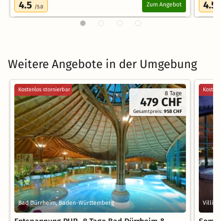
4.5
4.5
Zum Angebot
/5.0
Weitere Angebote in der Umgebung
Kostenlos stornierbar
Kostenl
8 Tage
479 CHF
Gesamtpreis:
958 CHF
Bad Dürrheim, Baden-Württemberg
Villi