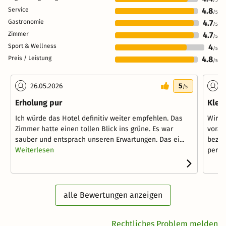
Service
4.8
/5
Gastronomie
4.7
/5
Zimmer
4.7
/5
Sport & Wellness
4
/5
Preis / Leistung
4.8
/5
26.05.2026
5
1
/5
Erholung pur
Klei
Ich würde das Hotel definitiv weiter empfehlen. Das
Wir h
Zimmer hatte einen tollen Blick ins grüne. Es war
vorau
sauber und entsprach unseren Erwartungen. Das ei...
bezüg
Weiterlesen
persön
alle Bewertungen anzeigen
Rechtliches Problem melden