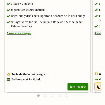
3 Tage / 2 Nächte
3 Ta
täglich Genießerfrühstück
1 x 
Begrüßungsdrink mit Fingerfood bei Anreise in der Lounge
1 x 
Saun
1x Tageskarte für die Thermen & Badewelt Sinsheim mit
Palmenparadies
Nutz
8 weitere anzeigen
3 weite
Auch
Auch als Gutschein möglich
Zahl
Zahlung erst im Hotel
4.5
Zum Angebot