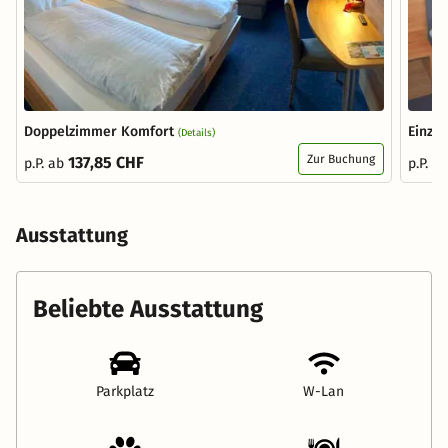
Doppelzimmer Komfort
Einze
(Details)
Zur Buchung
137,85 CHF
p.P. ab
p.P. a
Ausstattung
Beliebte Ausstattung
Parkplatz
W-Lan