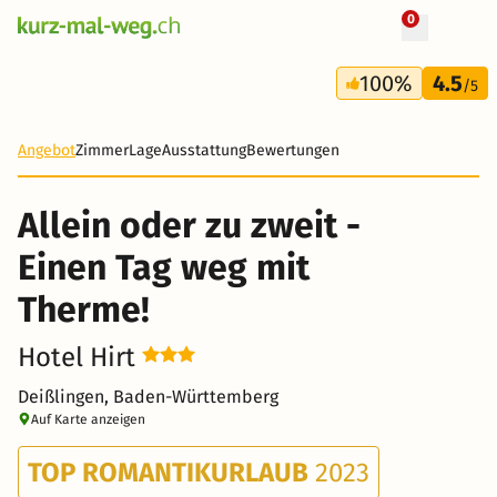
0
+ 26 Fotos
2 Tage
100%
4.5
138 CHF
/5
Angebot
Zimmer
Lage
Ausstattung
Bewertungen
Allein oder zu zweit -
Einen Tag weg mit
Therme!
Hotel Hirt
Deißlingen, Baden-Württemberg
Auf Karte anzeigen
TOP ROMANTIKURLAUB
2023