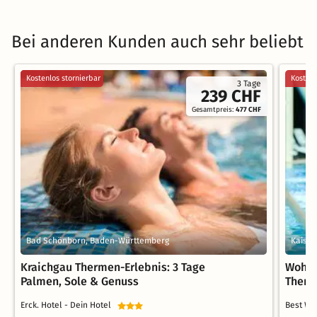
Bei anderen Kunden auch sehr beliebt
Kostenlos stornierbar
Kostenl
3 Tage
239 CHF
Gesamtpreis:
477 CHF
Bad Schönborn, Baden-Württemberg
Kaiser
Kraichgau Thermen-Erlebnis: 3 Tage
Wohlf
Palmen, Sole & Genuss
Therm
Erck. Hotel - Dein Hotel
Best We