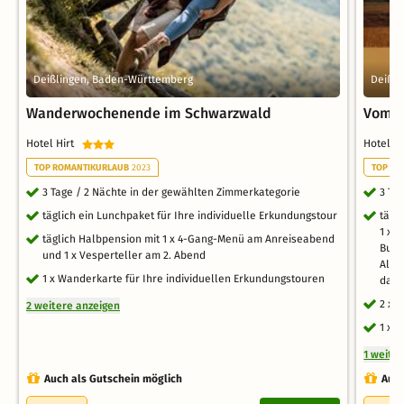
Deißlingen, Baden-Württemberg
Deißl
Wanderwochenende im Schwarzwald
Vom h
Hotel Hirt
Hotel H
TOP ROMANTIKURLAUB
2023
TOP RO
3 Tage / 2 Nächte in der gewählten Zimmerkategorie
3 Ta
täglich ein Lunchpaket für Ihre individuelle Erkundungstour
tägl
1 x 
täglich Halbpension mit 1 x 4-Gang-Menü am Anreiseabend
Buch
und 1 x Vesperteller am 2. Abend
Alle
1 x Wanderkarte für Ihre individuellen Erkundungstouren
dami
2 x 
2 weitere anzeigen
1 x E
1 weite
Auch als Gutschein möglich
Auch