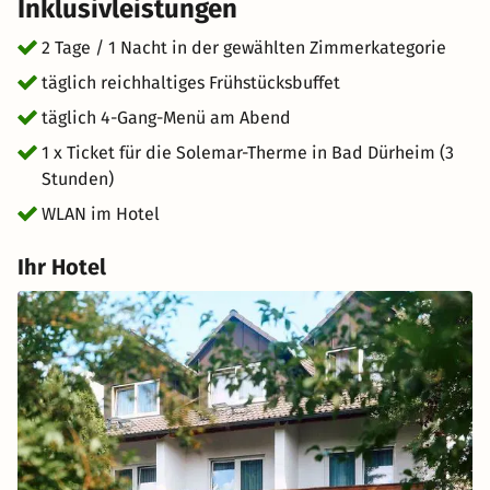
Inklusivleistungen
Buchung an, wenn Sie Vegetarier/Veganer, Diabetiker
oder Allergiker sind oder eine Nahrungsunverträglichkeit
2 Tage / 1 Nacht in der gewählten Zimmerkategorie
haben, damit wir das Menü auf Sie abstimmen können.
täglich reichhaltiges Frühstücksbuffet
täglich 4-Gang-Menü am Abend
1 x Ticket für die Solemar-Therme in Bad Dürheim (3
Stunden)
WLAN im Hotel
Ihr Hotel