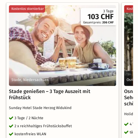
Kostenlos stornierbar
Kostenl
3 Tage
103 CHF
Gesamtpreis:
206 CHF
Stade, Niedersachsen
Osnab
Stade genießen – 3 Tage Auszeit mit
Osnab
Frühstück
Sehen
schön
Sunday Hotel Stade Herzog Widukind
Holiday
3 Tage / 2 Nächte
4 Ta
2 x reichhaltiges Frühstücksbuffet
tägl
kostenfreies WLAN