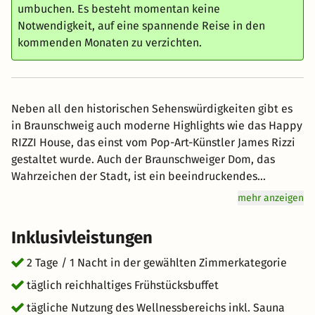
umbuchen. Es besteht momentan keine
Notwendigkeit, auf eine spannende Reise in den
kommenden Monaten zu verzichten.
Neben all den historischen Sehenswürdigkeiten gibt es
in Braunschweig auch moderne Highlights wie das Happy
RIZZI House, das einst vom Pop-Art-Künstler James Rizzi
gestaltet wurde. Auch der Braunschweiger Dom, das
Wahrzeichen der Stadt, ist ein beeindruckendes
Bauwerk. Ihr Zimmer steht am Anreisetag ab 15 Uhr bis
mehr anzeigen
zum Abreisetag 11 Uhr zur Verfügung. Unsere Rezeption
ist von Montag bis Donnerstag von 06:30 Uhr bis 22:30
Inklusivleistungen
Uhr und an Wochenenden 24 Stunden besetzt. Wünschen
Sie eine spätere Anreise, so ermöglichen wir Ihnen dies
2 Tage / 1 Nacht in der gewählten Zimmerkategorie
gerne nach vorangegangener Anmeldung und Zahlung.
täglich reichhaltiges Frühstücksbuffet
Um die dazu notwendigen Informationen mit Ihnen zu
tägliche Nutzung des Wellnessbereichs inkl. Sauna
teilen, nehmen Sie bitte bis spätestens 22:00 Uhr unter