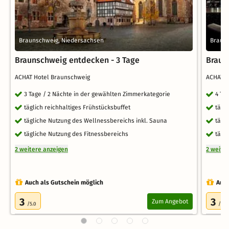
Braunschweig, Niedersachsen
Braun
Braunschweig entdecken - 3 Tage
Braun
ACHAT Hotel Braunschweig
ACHAT 
3 Tage / 2 Nächte in der gewählten Zimmerkategorie
4 Ta
täglich reichhaltiges Frühstücksbuffet
tägl
tägliche Nutzung des Wellnessbereichs inkl. Sauna
tägl
tägliche Nutzung des Fitnessbereichs
tägl
2 weitere anzeigen
2 weite
Auch als Gutschein möglich
Auch
3
3
Zum Angebot
/5.0
/5.0