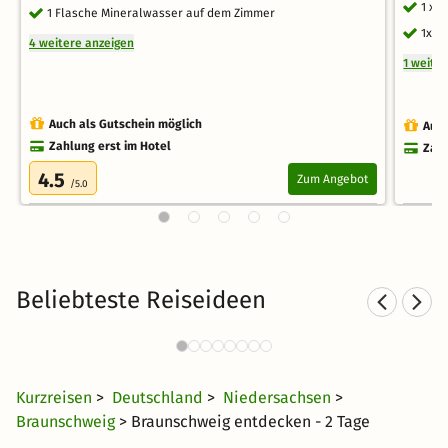
1 x 
1 Flasche Mineralwasser auf dem Zimmer
1x S
4 weitere anzeigen
1 weite
Auch als Gutschein möglich
Auch
Zahlung erst im Hotel
Zahl
4.5
Zum Angebot
/5.0
Beliebteste Reiseideen
Städtereisen nach
Niedersachsen
29 CHF
1005 Angebote
ab
Kurzreisen
>
Deutschland
>
Niedersachsen
>
Braunschweig
> Braunschweig entdecken - 2 Tage