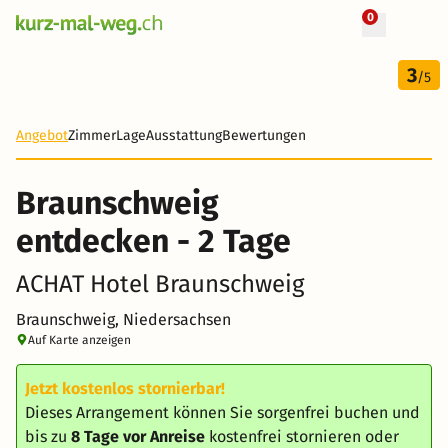
0
+ 32 Fotos
2 Tage
3
64 CHF
/5
Angebot
Zimmer
Lage
Ausstattung
Bewertungen
Braunschweig
entdecken - 2 Tage
ACHAT Hotel Braunschweig
Braunschweig, Niedersachsen
Auf Karte anzeigen
Jetzt kostenlos stornierbar!
Dieses Arrangement können Sie sorgenfrei buchen und
bis zu
8 Tage vor Anreise
kostenfrei stornieren oder