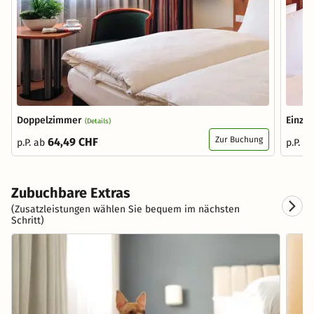
Doppelzimmer
Einze
(Details)
Zur Buchung
64,49 CHF
p.P. ab
p.P. a
Zubuchbare Extras
(Zusatzleistungen wählen Sie bequem im nächsten
Schritt)