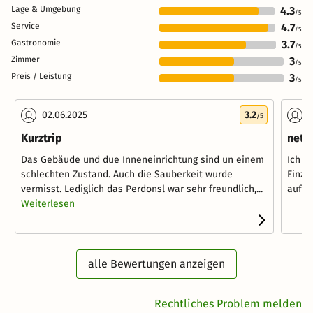
Lage & Umgebung
4.3
/5
Service
4.7
/5
Gastronomie
3.7
/5
Zimmer
3
/5
Preis / Leistung
3
/5
02.06.2025
3.2
1
/5
Kurztrip
nette
Das Gebäude und due Inneneinrichtung sind un einem
Ich b
schlechten Zustand. Auch die Sauberkeit wurde
Einze
vermisst. Lediglich das Perdonsl war sehr freundlich,...
auf W
Weiterlesen
alle Bewertungen anzeigen
Rechtliches Problem melden