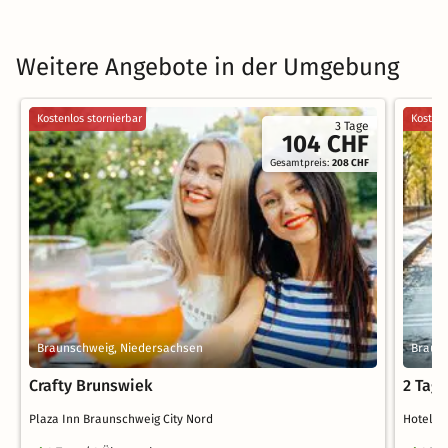
Weitere Angebote in der Umgebung
Kostenlos stornierbar
Kostenl
3 Tage
104 CHF
Gesamtpreis:
208 CHF
Braunschweig, Niedersachsen
Braun
Crafty Brunswiek
2 Tag
Plaza Inn Braunschweig City Nord
Hotel B