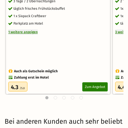
3 Tage / 2 Übernachtungen
2 Ta
täglich frisches Frühstücksbuffet
1x r
1 x Sixpack Craftbeer
1x W
Parkplatz am Hotel
tägl
1 weitere anzeigen
3 weite
Auch als Gutschein möglich
Auch
Zahlung erst im Hotel
Zahl
4.3
4.4
Zum Angebot
/5.0
Bei anderen Kunden auch sehr beliebt