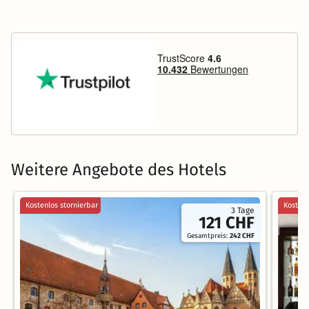
Weitere Angebote des Hotels
Kostenlos stornierbar
Kostenl
3 Tage
121 CHF
Gesamtpreis:
242 CHF