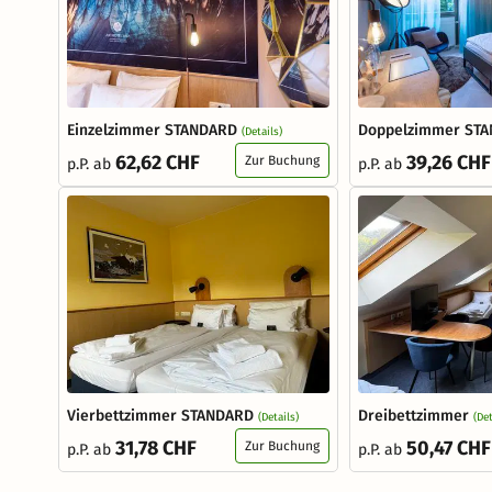
Einzelzimmer STANDARD
Doppelzimmer ST
(Details)
62,62 CHF
39,26 CHF
Zur Buchung
p.P. ab
p.P. ab
Vierbettzimmer STANDARD
Dreibettzimmer
(Details)
(Det
31,78 CHF
50,47 CHF
Zur Buchung
p.P. ab
p.P. ab