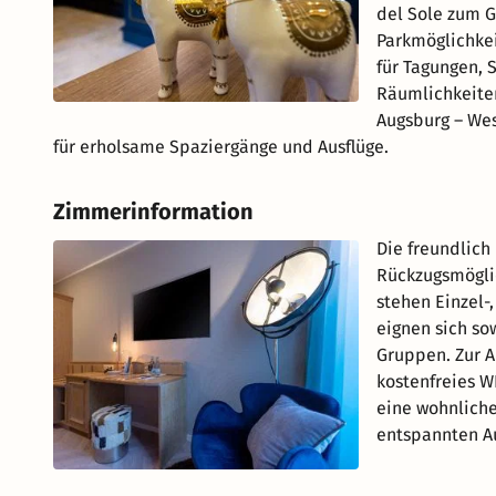
del Sole zum 
Parkmöglichkei
für Tagungen, 
Räumlichkeiten
Augsburg – Wes
für erholsame Spaziergänge und Ausflüge.
Zimmerinformation
Die freundlic
Rückzugsmöglic
stehen Einzel-
eignen sich sow
Gruppen. Zur A
kostenfreies W
eine wohnlich
entspannten Au