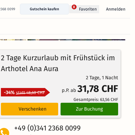
0
Anmelden
Favoriten
 2368 0099
Gutschein kaufen
+ 12 Fotos anzeigen
100%
5
1
Echte
/5
2 Tage Kurzurlaub mit Frühstück im
Bewertungen
Weiterempfehlung
Ausgezeichnet
Arthotel Ana Aura
2 Tage, 1 Nacht
31,78 CHF
p.P. ab
-34%
statt 48,60 CHF
Gesamtpreis:
63,56 CHF
Verschenken
Zur Buchung
+49 (0)341 2368 0099