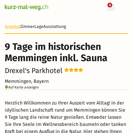
0
+ 4 Fotos
9 Tage
496 CHF
Angebot
Zimmer
Lage
Ausstattung
-35%
9 Tage im historischen
Memmingen inkl. Sauna
Drexel's Parkhotel
Memmingen, Bayern
Auf Karte anzeigen
Herzlich Willkommen zu Ihrer Auszeit vom Alltag! In der
idyllischen Landschaft rund um Memmingen können Sie
9 Tage lang die reine Natur genießen. Entweder lassen
Sie Ihre Seele im Wellnessbereich baumeln oder tanken
Kraft bei einem Ausflug in die Natur. Hier stehen Ihnen