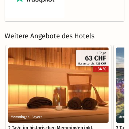
Weitere Angebote des Hotels
2 Tage
63 CHF
Gesamtpreis:
126 CHF
- 34 %
Memmingen, Bayern
Memmi
2 Tage im historischen Memmingen inkl.
3 Tag