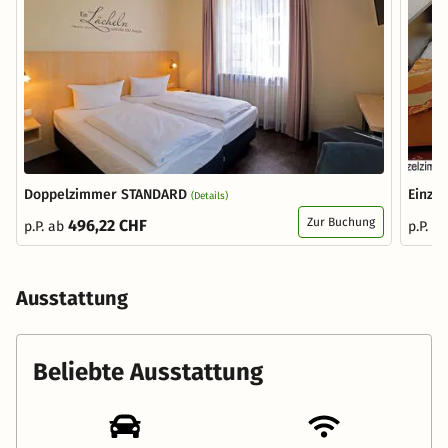
Doppelzimmer STANDARD
Einze
(Details)
Zur Buchung
496,22 CHF
p.P. ab
p.P. a
Ausstattung
Beliebte Ausstattung