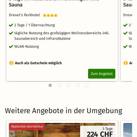
Sauna
Saun
Drexel's Parkhotel
Drexel'
2 Tage / 1 Übernachtung
3 Ta
tägliche Nutzung des großzügigen Wellnessbereichs inkl.
tägl
Saunabereich und Infrarotkabine
Saun
WLAN-Nutzung
WLA
Auch als Gutschein möglich
Auch
Zum Angebot
Weitere Angebote in der Umgebung
Kostenlos stornierbar
3 Tage
224 CHF