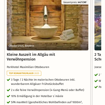
Gesamtpreis:
447 CHF
Ottobeuren, Bayern
Memmi
Kleine Auszeit im Allgäu mit
2 Tag
Verwöhnpension
Schwe
Parkhotel Maximilian Ottobeuren
Joesepp
TOP ROMANTIKURLAUB
2025
2 Ta
3 Tage / 2 Nächte im malerischen Ottobeuren inkl.
WLA
wunderbarem Allgäuer Frühstücksbuffet
Park
2 x die feine Verwöhnpension (4-Gang-Menü oder Buffet)
10% Ermäßigung in der Hotelbar s´mäxle
SPA maxWell (ganzheitliches Wohlbefinden auf 1000m²,