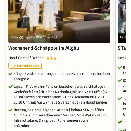
Kißlegg, Baden-Württemberg
Friedr
Wochenend-Schnäpple im Allgäu
5 Tag
Hotel Gasthof Ochsen
Hey Lou
TOP EVERGREEN
2026
5 Ta
Ihre
3 Tage / 2 Übernachtungen im Doppelzimmer der gebuchten
Kategorie
ECHT
zahl
täglich ¾ Verwöhn-Pension bestehend aus reichhaltigem
Ausf
Genießerfrühstück, einer Nachmittagsjause vom Buffet (15-
17 Uhr) sowie schmackhaftem 3-Gang-Abendmenü (17:30-
1 x 
20:30 Uhr) mit Auswahl aus 5 verschiedenen Hauptgängen
behe
Wass
Nutzung des hoteleigenen karuun | heimat SPA, auf über
Gäst
400m² u. a. mit verschiedenen Saunen, Sole-Relax-Raum,
Infrarotkabine, Dampfbad, Ruheräumen sowie
1 x 
Außenbereich
2 weite