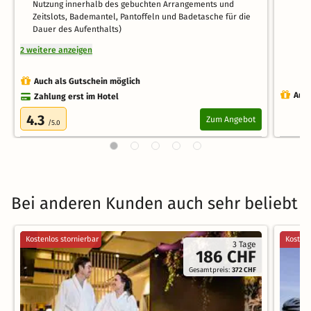
Nutzung innerhalb des gebuchten Arrangements und
Zeitslots, Bademantel, Pantoffeln und Badetasche für die
Dauer des Aufenthalts)
2 weitere anzeigen
Auch als Gutschein möglich
Auch
Zahlung erst im Hotel
4.3
Zum Angebot
/5.0
Bei anderen Kunden auch sehr beliebt
Kostenlos stornierbar
Kostenl
3 Tage
186 CHF
Gesamtpreis:
372 CHF