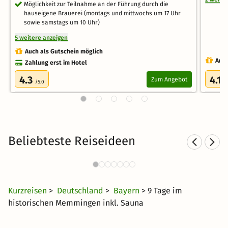
Möglichkeit zur Teilnahme an der Führung durch die
hauseigene Brauerei (montags und mittwochs um 17 Uhr
sowie samstags um 10 Uhr)
5 weitere anzeigen
Auch als Gutschein möglich
Auch
Zahlung erst im Hotel
4.3
4.1
Zum Angebot
/5.0
/
Beliebteste Reiseideen
Wellnesshotels in
Süddeutschland
29 CHF
2724 Angebote
ab
Kurzreisen
>
Deutschland
>
Bayern
> 9 Tage im
historischen Memmingen inkl. Sauna