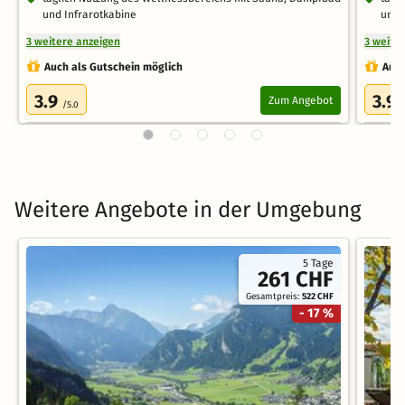
und Infrarotkabine
und 
3 weitere anzeigen
3 weite
Auch als Gutschein möglich
Auch
3.9
3.9
Zum Angebot
/5.0
/
Weitere Angebote in der Umgebung
5 Tage
261 CHF
Gesamtpreis:
522 CHF
- 17 %