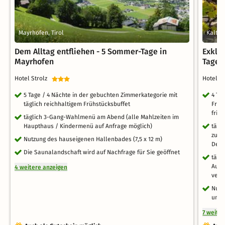
Mayrhofen, Tirol
Kalten
Dem Alltag entfliehen - 5 Sommer-Tage in
Exklu
Mayrhofen
Tage i
Hotel Strolz
Hotel 
5 Tage / 4 Nächte in der gebuchten Zimmerkategorie mit
4 Tag
täglich reichhaltigem Frühstücksbuffet
Früh
fris
täglich 3-Gang-Wahlmenü am Abend (alle Mahlzeiten im
Haupthaus / Kindermenü auf Anfrage möglich)
tägl
zur 
Nutzung des hauseigenen Hallenbades (7,5 x 12 m)
Dess
Die Saunalandschaft wird auf Nachfrage für Sie geöffnet
tägl
Auße
4 weitere anzeigen
vers
Nutz
und 
7 weite