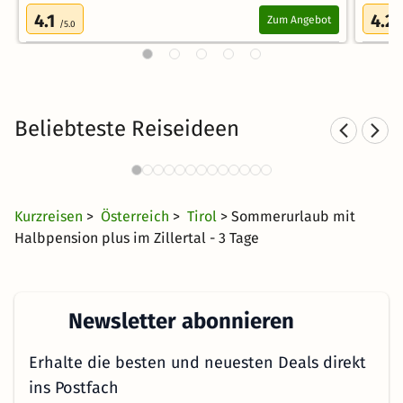
4.1
4.2
Zum Angebot
/5.0
/
Beliebteste Reiseideen
Sporthotels im Zillertal
274 Angebote
62 CHF
ab
Kurzreisen
>
Österreich
>
Tirol
> Sommerurlaub mit
Halbpension plus im Zillertal - 3 Tage
Newsletter abonnieren
Erhalte die besten und neuesten Deals direkt
ins Postfach