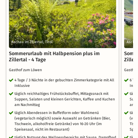
Aschau im Zillertal, Tirol
Aschau 
Sommerurlaub mit Halbpension plus im
Somme
Zillertal - 4 Tage
Ziller
Gasthof zum Löwen
Gastho
4 Tage / 3 Nächte in der gebuchten Zimmerkategorie mit All
6 Ta
Inklusive
Inkl
täglich reichhaltiges Frühstücksbuffet, Mittagssnack mit
tägl
Suppen, Salaten und kleinen Gerichten, Kaffee und Kuchen
Supp
am Nachmittag
am N
täglich Abendessen in Buffetform oder Wahlmenü
tägl
(vegetarisch möglich) sowie Auswahl an Getränken (Bier,
(veg
Tischwein, alkoholfreie Getränke) von 16-20 Uhr (im
Tisc
Speisesaal, nicht im Restaurant)
Spei
täglich Nutzung des Wellnessbereichs mit Sauna, Dampfbad
tägl