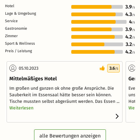
Hotel
3.9
/5
Lage & Umgebung
4.3
/5
Service
4
/5
Gastronomie
3.9
/5
Zimmer
4.2
/5
Sport & Wellness
3.2
/5
Preis / Leistung
4.2
/5
05.10.2023
3.6
2
/5
Mittelmäßiges Hotel
Gene
Im großen und ganzen ok ohne große Ansprüche. Die
Event
Sauberkeit im Essensaal hätte besser sein können.
unser
Tische mussten selbst abgeräumt werden. Das Essen ...
Hotel
Weiterlesen
Weite
alle Bewertungen anzeigen