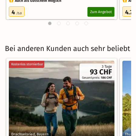
Auch als Gutschein möglich
Auch
4
4.7
Zum Angebot
/5.0
/
Bei anderen Kunden auch sehr beliebt
Kostenlos stornierbar
3 Tage
93 CHF
Gesamtpreis:
186 CHF
Drachselsried, Bayern
Thurm