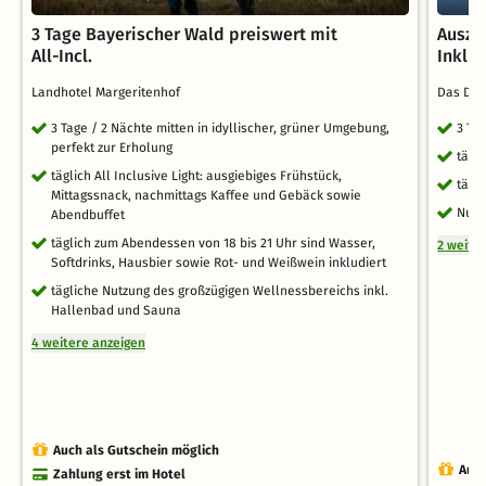
3 Tage Bayerischer Wald preiswert mit
Auszei
All-Incl.
Inklu
Landhotel Margeritenhof
Das Dre
3 Tage / 2 Nächte mitten in idyllischer, grüner Umgebung,
3 Ta
perfekt zur Erholung
tägl
täglich All Inclusive Light: ausgiebiges Frühstück,
tägl
Mittagssnack, nachmittags Kaffee und Gebäck sowie
Nutz
Abendbuffet
täglich zum Abendessen von 18 bis 21 Uhr sind Wasser,
2 weite
Softdrinks, Hausbier sowie Rot- und Weißwein inkludiert
tägliche Nutzung des großzügigen Wellnessbereichs inkl.
Hallenbad und Sauna
4 weitere anzeigen
Auch als Gutschein möglich
Auch
Zahlung erst im Hotel