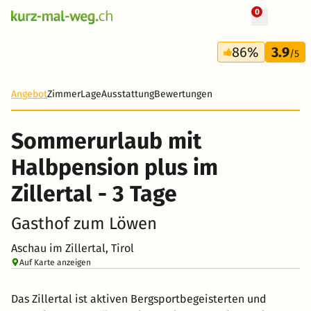
0
+ 23 Fotos
3 Tage
86%
3.9
149 CHF
/5
-15%
Angebot
Zimmer
Lage
Ausstattung
Bewertungen
Sommerurlaub mit
Halbpension plus im
Zillertal - 3 Tage
Gasthof zum Löwen
Aschau im Zillertal, Tirol
Auf Karte anzeigen
Das Zillertal ist aktiven Bergsportbegeisterten und