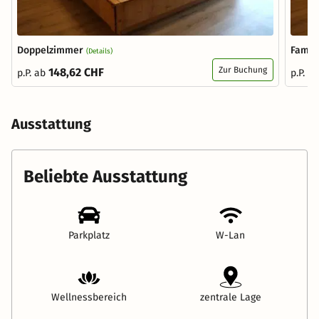
Doppelzimmer
Famil
(Details)
Zur Buchung
148,62 CHF
p.P. ab
p.P. a
Ausstattung
Beliebte Ausstattung
Parkplatz
W-Lan
Wellnessbereich
zentrale Lage