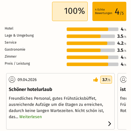
100%
4
4
Echte
/5
Bewertungen
Hotel
4
/5
Lage & Umgebung
3.5
/5
Service
4.2
/5
Gastronomie
3.5
/5
Zimmer
4
/5
Preis / Leistung
4
/5
09.04.2026
3.7
1
/5
Schöner hotelurlaub
ist 
Freundliches Personal, gutes Frühstücksbüffet,
freun
ausreichende Aufzüge um die Etagen zu erreichen,
Frühs
dadurch keine langen Wartezeiten. Nicht schön ist,
Rotwe
das...
Weiterlesen