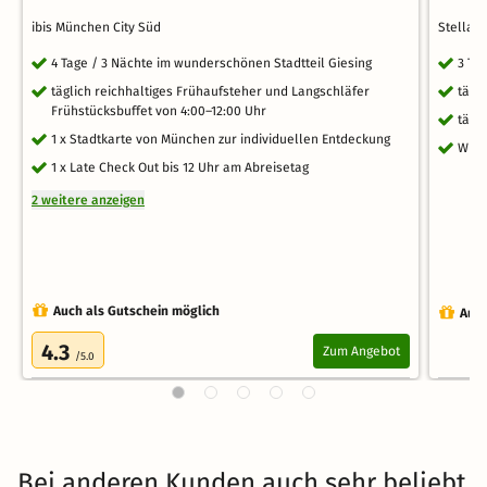
ibis München City Süd
Stellar
4 Tage / 3 Nächte im wunderschönen Stadtteil Giesing
3 Ta
täglich reichhaltiges Frühaufsteher und Langschläfer
tägl
Frühstücksbuffet von 4:00–12:00 Uhr
tägl
1 x Stadtkarte von München zur individuellen Entdeckung
WLA
1 x Late Check Out bis 12 Uhr am Abreisetag
2 weitere anzeigen
Auch als Gutschein möglich
Auch
4.3
Zum Angebot
/5.0
Bei anderen Kunden auch sehr beliebt