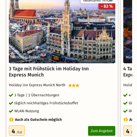
Gesamtpreis:
111 CHF
- 83 %
München, Bayern
Münch
3 Tage mit Frühstück im Holiday Inn
4 Tag
Express Munich
Expre
Holiday Inn Express Munich North
Holiday
3 Tage / 2 Übernachtungen
4 Ta
täglich reichhaltiges Frühstücksbuffet
tägl
WLAN-Nutzung
WLA
Auch als Gutschein möglich
Auch
4
4
Zum Angebot
/5.0
/5.0