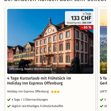
4 Tage
133 CHF
Gesamtpreis:
266 CHF
- 65 %
Offenburg, Baden-Württemberg
Gerli
4 Tage Kurzurlaub mit Frühstück im
5 Tag
Holiday Inn Express Offenburg
Gerli
Holiday Inn Express Offenburg
LOFTSTY
4 Tage / 3 Übernachtungen
5 Ta
täglich reichhaltiges Frühstücksbuffet
tägl