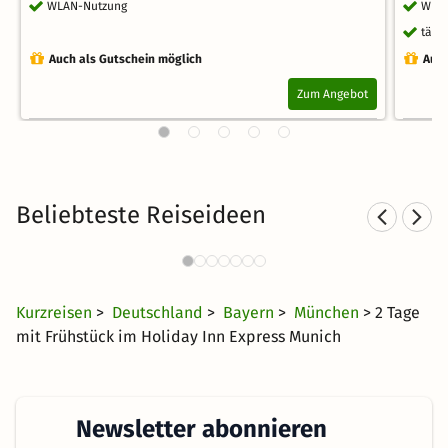
WLAN-Nutzung
WLA
tägl
Auch als Gutschein möglich
Auch
Zum Angebot
Beliebteste Reiseideen
Städtereisen nach München
376 Angebote
23 CHF
ab
Kurzreisen
>
Deutschland
>
Bayern
>
München
> 2 Tage
mit Frühstück im Holiday Inn Express Munich
Newsletter abonnieren