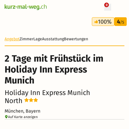
0
+ 102 Fotos
2 Tage
100%
4
30 CHF
/5
-81%
Angebot
Zimmer
Lage
Ausstattung
Bewertungen
2 Tage mit Frühstück im
Holiday Inn Express
Munich
Holiday Inn Express Munich
North
München, Bayern
Auf Karte anzeigen