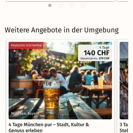
Weitere Angebote in der Umgebung
Kostenlos stornierbar
4 Tage
140 CHF
Gesamtpreis:
279 CHF
München, Bayern
Garchi
4 Tage München pur – Stadt, Kultur &
3 Tag
Genuss erleben
Stell