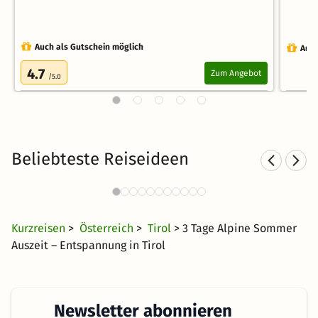
Auch als Gutschein möglich
Auch
4.7
Zum Angebot
/5.0
Beliebteste Reiseideen
Kurzurlaub in den Bergen
5377 Angebote
23 CHF
ab
Kurzreisen
>
Österreich
>
Tirol
> 3 Tage Alpine Sommer
Auszeit – Entspannung in Tirol
Newsletter abonnieren