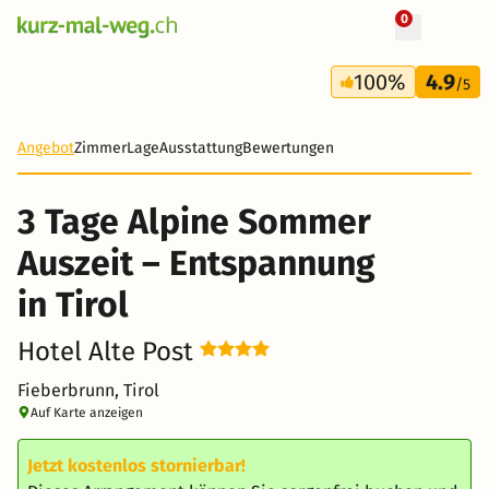
0
+ 32 Fotos
3 Tage
100%
4.9
233 CHF
/5
Angebot
Zimmer
Lage
Ausstattung
Bewertungen
3 Tage Alpine Sommer
Auszeit – Entspannung
in Tirol
Hotel Alte Post
Fieberbrunn, Tirol
Auf Karte anzeigen
Jetzt kostenlos stornierbar!