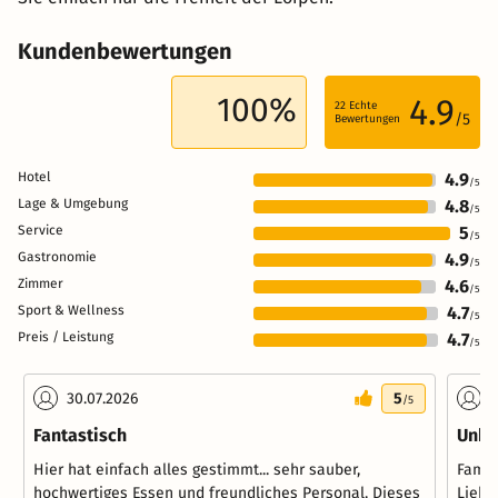
Kundenbewertungen
100%
4.9
22
Echte
/5
Bewertungen
Hotel
4.9
/5
Lage & Umgebung
4.8
/5
Service
5
/5
Gastronomie
4.9
/5
Zimmer
4.6
/5
Sport & Wellness
4.7
/5
Preis / Leistung
4.7
/5
30.07.2026
5
2
/5
Fantastisch
Unko
Hier hat einfach alles gestimmt... sehr sauber,
Famil
hochwertiges Essen und freundliches Personal. Dieses
Liebe