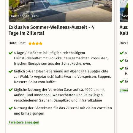
Kaltenbach, Tirol
Seefeld
Exklusive Sommer-Wellness-Auszeit - 4
Auszei
Tage im Zillertal
Kalts
Hotel Post
Das Kal
4 Tage / 3 Nächte inkl. täglich reichhaltigem
4 Ta
Frühstücksbuffet mit Bio Ecke, hausgemachten Produkten,
tägl
frischen Eierspeisen aus der Schauküche, uvm.
tägl
täglich 5-Gang-Genießermenü am Abend (4 Hauptgerichte
Hall
zur Wahl, 1x vegetarisch) kalte/warme Vorspeisen, Suppen,
tägl
Dessert, Salat vom Buffet
tägliche Nutzung der Verwöhn Oase auf ca. 1000 qm mit
3 weite
Außen- und Innenpool, Wasserbetten und Relaxliegen,
verschiedenen Saunen, Dampfbad und Infrarotkabine
Nutzung der Gästekarte für das Zillertal mit vielen Vorteilen
und Ermäßigungen
7 weitere anzeigen