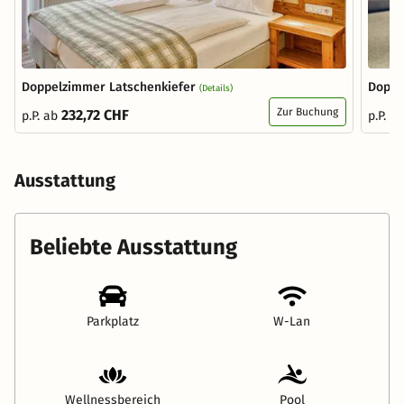
Doppelzimmer Latschenkiefer
Doppe
(Details)
Zur Buchung
232,72 CHF
p.P. ab
p.P. a
Ausstattung
Beliebte Ausstattung
Parkplatz
W-Lan
Wellnessbereich
Pool