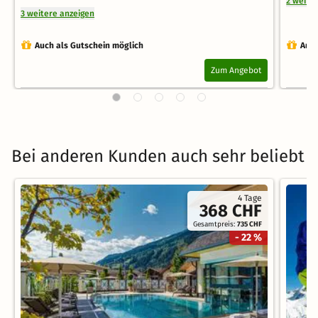
2 weite
3 weitere anzeigen
Auch als Gutschein möglich
Auch
Zum Angebot
Bei anderen Kunden auch sehr beliebt
4 Tage
368 CHF
Gesamtpreis:
735 CHF
- 22 %