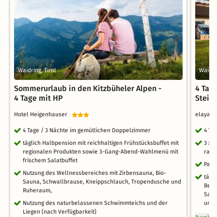
Waidring, Tirol
Waidri
Sommerurlaub in den Kitzbüheler Alpen -
4 Tag
4 Tage mit HP
Stein
Hotel Heigenhauser
elaya h
4 Tage / 3 Nächte im gemütlichen Doppelzimmer
4 Ta
täglich Halbpension mit reichhaltigen Frühstücksbuffet mit
3 x 
regionalen Produkten sowie 3-Gang-Abend-Wahlmenü mit
raff
frischem Salatbuffet
Park
Nutzung des Wellnessbereiches mit Zirbensauna, Bio-
tägl
Sauna, Schwallbrause, Kneippschlauch, Tropendusche und
Bere
Ruheraum,
Saun
Nutzung des naturbelassenen Schwimmteichs und der
und 
Liegen (nach Verfügbarkeit)