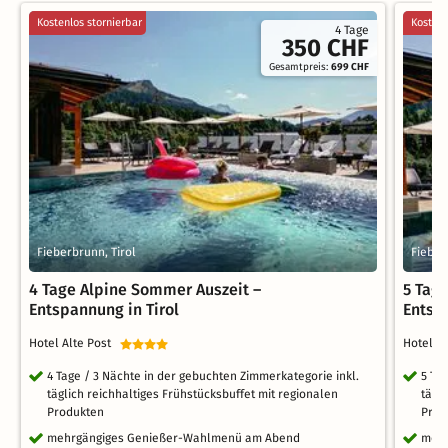
Kostenlos stornierbar
Kostenl
4 Tage
350 CHF
Gesamtpreis:
699 CHF
Fieberbrunn, Tirol
Fieber
4 Tage Alpine Sommer Auszeit –
5 Tag
Entspannung in Tirol
Entsp
Hotel Alte Post
Hotel A
4 Tage / 3 Nächte in der gebuchten Zimmerkategorie inkl.
5 Ta
täglich reichhaltiges Frühstücksbuffet mit regionalen
tägl
Produkten
Prod
mehrgängiges Genießer-Wahlmenü am Abend
mehr