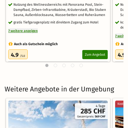
Nutzung des Wellnessbereichs mit Panorama Pool, Stein-
Nutz
Dampfbad, Zirben-Infrarotkabine, Kräuterstadl, Bio Stuben
Damp
Sauna, Außenblocksauna, Wasserbetten und Ruheräumen
Saun
gratis Tiefgaragenplatz mit direktem Zugang zum Hotel
kost
des 
7 weitere anzeigen
7 weite
Auch als Gutschein möglich
Auch
4.9
4.9
Zum Angebot
/5.0
Weitere Angebote in der Umgebung
Kostenl
4 Tage
285 CHF
Gesamtpreis:
569 CHF