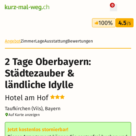
0
+ 13 Fotos
2 Tage
100%
4.5
55 CHF
/5
Angebot
Zimmer
Lage
Ausstattung
Bewertungen
2 Tage Oberbayern:
Städtezauber &
ländliche Idylle
Hotel am Hof
Taufkirchen (Vils), Bayern
Auf Karte anzeigen
Jetzt kostenlos stornierbar!