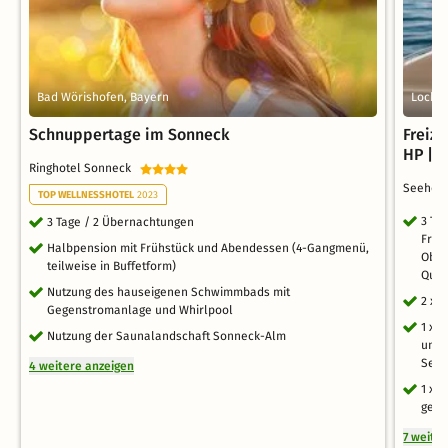
Bad Wörishofen, Bayern
Lochau
Schnuppertage im Sonneck
Freize
HP | 3
Ringhotel Sonneck
Seehote
TOP WELLNESSHOTEL
2023
3 Ta
3 Tage / 2 Übernachtungen
Früh
Halbpension mit Frühstück und Abendessen (4-Gangmenü,
Obst
teilweise in Buffetform)
Qual
Nutzung des hauseigenen Schwimmbads mit
2 x 
Gegenstromanlage und Whirlpool
1 x 
Nutzung der Saunalandschaft Sonneck-Alm
und 
Seil
4 weitere anzeigen
1 x 
gelu
7 weite