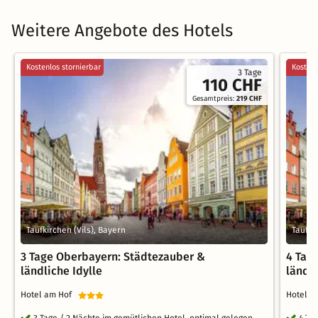
Weitere Angebote des Hotels
Kostenlos stornierbar
Kostenl
3 Tage
110 CHF
Gesamtpreis:
219 CHF
Taufkirchen (Vils), Bayern
Taufki
3 Tage Oberbayern: Städtezauber &
4 Tag
ländliche Idylle
ländli
Hotel am Hof
Hotel 