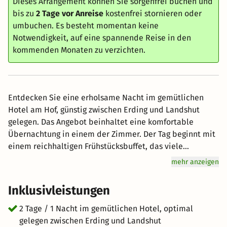
Dieses Arrangement können Sie sorgenfrei buchen und
bis zu
2 Tage vor Anreise
kostenfrei stornieren oder
umbuchen. Es besteht momentan keine
Notwendigkeit, auf eine spannende Reise in den
kommenden Monaten zu verzichten.
Entdecken Sie eine erholsame Nacht im gemütlichen
Hotel am Hof, günstig zwischen Erding und Landshut
gelegen. Das Angebot beinhaltet eine komfortable
Übernachtung in einem der Zimmer. Der Tag beginnt mit
einem reichhaltigen Frühstücksbuffet, das viele
regionale Spezialitäten bietet (Frühstück nur zwischen
mehr anzeigen
Montag und Freitag erhältlich). Während des gesamten
Aufenthalts steht Ihnen die hoteleigene Tiefgarage zur
Inklusivleistungen
Verfügung, um Ihr Fahrzeug sicher zu parken. Kostenloses
WLAN ist ebenfalls verfügbar, damit Sie in Verbindung
2 Tage / 1 Nacht im gemütlichen Hotel, optimal
bleiben können. Erleben Sie die perfekte Kombination
gelegen zwischen Erding und Landshut