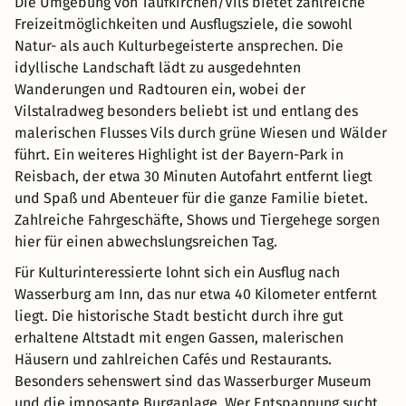
Die Umgebung von Taufkirchen/Vils bietet zahlreiche
Freizeitmöglichkeiten und Ausflugsziele, die sowohl
Natur- als auch Kulturbegeisterte ansprechen. Die
idyllische Landschaft lädt zu ausgedehnten
Wanderungen und Radtouren ein, wobei der
Vilstalradweg besonders beliebt ist und entlang des
malerischen Flusses Vils durch grüne Wiesen und Wälder
führt. Ein weiteres Highlight ist der Bayern-Park in
Reisbach, der etwa 30 Minuten Autofahrt entfernt liegt
und Spaß und Abenteuer für die ganze Familie bietet.
Zahlreiche Fahrgeschäfte, Shows und Tiergehege sorgen
hier für einen abwechslungsreichen Tag.
Für Kulturinteressierte lohnt sich ein Ausflug nach
Wasserburg am Inn, das nur etwa 40 Kilometer entfernt
liegt. Die historische Stadt besticht durch ihre gut
erhaltene Altstadt mit engen Gassen, malerischen
Häusern und zahlreichen Cafés und Restaurants.
Besonders sehenswert sind das Wasserburger Museum
und die imposante Burganlage. Wer Entspannung sucht,