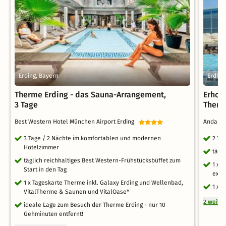
Erding, Bayern
Erding
Therme Erding - das Sauna-Arrangement,
Erhol
3 Tage
Ther
Best Western Hotel München Airport Erding
Andante
3 Tage / 2 Nächte im komfortablen und modernen
2 Ta
Hotelzimmer
tägl
täglich reichhaltiges Best Western-Frühstücksbüffet zum
1 x 
Start in den Tag
exkl
1 x Tageskarte Therme inkl. Galaxy Erding und Wellenbad,
1 x 
VitalTherme & Saunen und VitalOase*
2 weite
ideale Lage zum Besuch der Therme Erding - nur 10
Gehminuten entfernt!