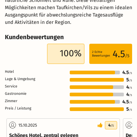
natürliche Schönheit und Ruhe. Diese vielfältigen
Möglichkeiten machen Taufkirchen/Vils zu einem idealen
Ausgangspunkt für abwechslungsreiche Tagesausflüge
und Aktivitäten in der Region.
Kundenbewertungen
100%
4.5
2
Echte
/5
Bewertungen
Hotel
4.5
/5
Lage & Umgebung
5
/5
Service
4
/5
Gastronomie
4
/5
Zimmer
4.5
/5
Preis / Leistung
5
/5
15.10.2025
4
0
/5
Schönes Hotel, zentral gelegen
Der 