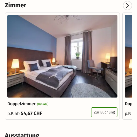
Zimmer
Doppelzimmer
Doppe
(Details)
Zur Buchung
54,67 CHF
p.P. ab
p.P. a
Ausstattung