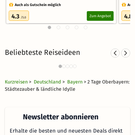
Auch als Gutschein möglich
Auch
4.3
4.8
Zum Angebot
/5.0
Beliebteste Reiseideen
Sporthotels in Bayern
1992 Angebote
27 CHF
ab
Kurzreisen
>
Deutschland
>
Bayern
> 2 Tage Oberbayern:
Städtezauber & ländliche Idylle
Newsletter abonnieren
Erhalte die besten und neuesten Deals direkt