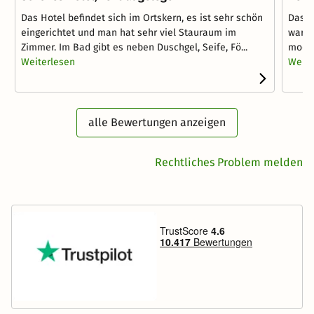
Das Hotel befindet sich im Ortskern, es ist sehr schön
Das H
eingerichtet und man hat sehr viel Stauraum im
waren
Zimmer. Im Bad gibt es neben Duschgel, Seife, Fö...
moder
Weiterlesen
Weite
alle Bewertungen anzeigen
Rechtliches Problem melden