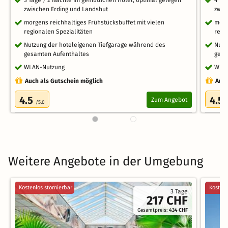
3 Tage / 2 Nächte im gemütlichen Hotel, optimal gelegen
4 Ta
zwischen Erding und Landshut
zwis
morgens reichhaltiges Frühstücksbuffet mit vielen
morg
regionalen Spezialitäten
regi
Nutzung der hoteleigenen Tiefgarage während des
Nutz
gesamten Aufenthaltes
gesa
WLAN-Nutzung
WLA
Auch als Gutschein möglich
Auch
4.5
4.5
Zum Angebot
/5.0
Weitere Angebote in der Umgebung
Kostenlos stornierbar
Kostenl
3 Tage
217 CHF
Gesamtpreis:
434 CHF