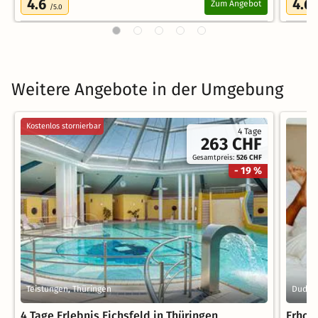
4.6
4.6
Zum Angebot
/5.0
Weitere Angebote in der Umgebung
Kostenlos stornierbar
4 Tage
263 CHF
Gesamtpreis:
526 CHF
- 19 %
Teistungen, Thüringen
Duders
4 Tage Erlebnis Eichsfeld in Thüringen
Erhol