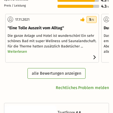
4.5
/5
Preis / Leistung
4.3
/5
17.11.2021
5
1
/5
"Eine Tolle Auszeit vom Alltag"
Durc
Die ganze Anlage und Hotel ist wunderschön! Ein sehr
Das H
schönes Bad mit super Wellness und Saunalandschaft.
empfe
Für die Therme hatten zusätzlich Badetücher ...
Abend
Weiterlesen
alle G
alle Bewertungen anzeigen
Rechtliches Problem melden