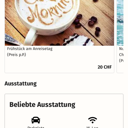
Frühstück am Anreisetag
Nutz
(Preis p.P.)
Chec
(Prei
20 CHF
Ausstattung
Beliebte Ausstattung