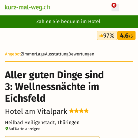
0
+ 14 Fotos
Zahlen Sie bequem im Hotel.
4 Tage
97%
4.6
345 CHF
/5
Angebot
Zimmer
Lage
Ausstattung
Bewertungen
Aller guten Dinge sind
3: Wellnessnächte im
Eichsfeld
Hotel am Vitalpark
Heilbad Heiligenstadt, Thüringen
Auf Karte anzeigen