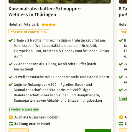
Kurz-mal-abschalten: Schnupper-
8 Tag
Wellness in Thüringen
pur!
Hotel am Vitalpark
Hotel a
TOP WELLNESSHOTEL
2026
TOP WE
3 Tage / 2 Nächte mit reichhaltigem Frühstücksbuffet aus
8 Ta
Müslistation, Wurstspezialitäten aus dem Eichsfeld,
Müsl
Eierspeisen, Brot, Brötchen & Gebäck vom örtlichen Bäcker
Eier
u.v.m.
u.v.
2x Abendessen als 3-Gang-Menü oder Buffet (nach
7x A
Auslastung)
Ausl
1x Wellnesstasche mit Leihbademanteln und Badeslippern
1x K
und 
tägliche Nutzung der 4.500 m² großen Bade- und
Saunalandschaft des Vitalparks mit vielfältiger
20 %
Badelandschaft, diversen Saunen und Dampfbädern,
3 weite
Saunagarten, sowie Abkühl- und Entspannungsbecken
2 weitere anzeigen
Auch als Gutschein möglich
Auch
Zahlung erst im Hotel
Zahl