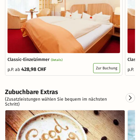
Classic-Einzelzimmer
Class
(Details)
Zur Buchung
428,98 CHF
p.P. ab
p.P. a
Zubuchbare Extras
(Zusatzleistungen wählen Sie bequem im nächsten
Schritt)