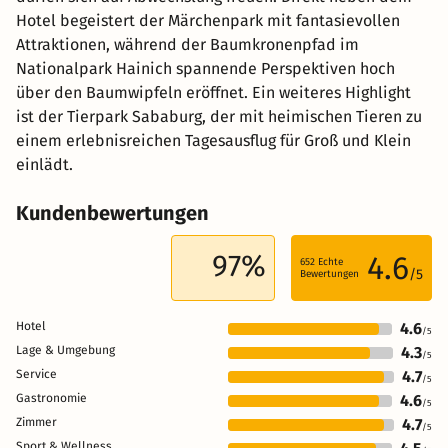
Hotel begeistert der Märchenpark mit fantasievollen
Attraktionen, während der Baumkronenpfad im
Nationalpark Hainich spannende Perspektiven hoch
über den Baumwipfeln eröffnet. Ein weiteres Highlight
ist der Tierpark Sababurg, der mit heimischen Tieren zu
einem erlebnisreichen Tagesausflug für Groß und Klein
einlädt.
Kundenbewertungen
97%
4.6
652
Echte
/5
Bewertungen
Hotel
4.6
/5
Lage & Umgebung
4.3
/5
Service
4.7
/5
Gastronomie
4.6
/5
Zimmer
4.7
/5
Sport & Wellness