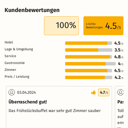
Kundenbewertungen
100%
4.5
4
Echte
/5
Bewertungen
Hotel
4.5
/5
Lage & Umgebung
3.5
/5
Service
4.8
/5
Gastronomie
4
/5
Zimmer
4.5
/5
Preis / Leistung
4.2
/5
03.04.2024
4.7
1
/5
Überraschend gut!
Passt
Das Frühstücksbuffet war sehr gut! Zimmer sauber
Tolle
aufgr
erreic