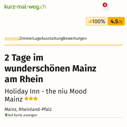
0
+ 7 Fotos
2 Tage
100%
4.5
43 CHF
/5
-67%
Angebot
Zimmer
Lage
Ausstattung
Bewertungen
2 Tage im
wunderschönen Mainz
am Rhein
Holiday Inn - the niu Mood
Mainz
Mainz, Rheinland-Pfalz
Auf Karte anzeigen