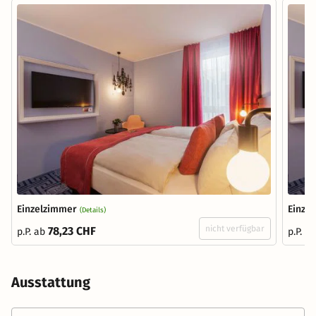
Einzelzimmer
Einze
(Details)
nicht verfügbar
78,23 CHF
p.P. ab
p.P. a
Ausstattung