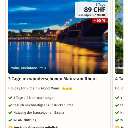
3 Tage
89 CHF
Gesamtpreis:
178 CHF
- 65 %
Mainz, Rheinland-Pfalz
Mainz,
3 Tage im wunderschönen Mainz am Rhein
4 Tag
Holiday Inn - the niu Mood Mainz
Holiday
3 Tage / 2 Übernachtungen
4 Ta
täglich reichhaltiges Frühstücksbuffet
tägl
Nutzung der hauseigenen Sauna
Nutz
WLAN-Nutzung
WLA
Auch als Gutschein möglich
Auch