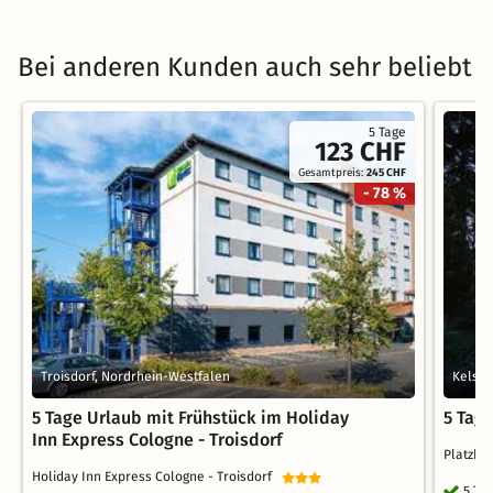
Bei anderen Kunden auch sehr beliebt
5 Tage
123 CHF
Gesamtpreis:
245 CHF
- 78 %
Troisdorf, Nordrhein-Westfalen
Kelste
5 Tage Urlaub mit Frühstück im Holiday
5 Tage
Inn Express Cologne - Troisdorf
Platzhi
Holiday Inn Express Cologne - Troisdorf
5 Ta