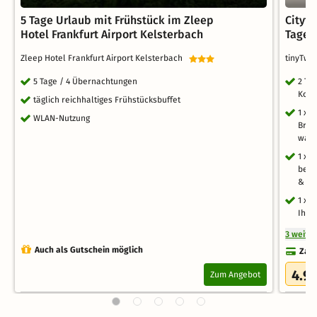
5 Tage Urlaub mit Frühstück im Zleep
Cityt
Hotel Frankfurt Airport Kelsterbach
Tage
Zleep Hotel Frankfurt Airport Kelsterbach
tinyTwi
5 Tage / 4 Übernachtungen
2 Ta
Konz
täglich reichhaltiges Frühstücksbuffet
1 x 
WLAN-Nutzung
Bröt
warm
1 x 
bei 
& Fre
1 x 
Ihre
3 weite
Auch als Gutschein möglich
Zahl
4.9
Zum Angebot