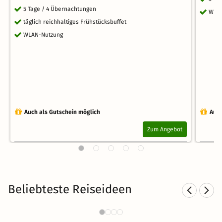
5 Tage / 4 Übernachtungen
WLA
täglich reichhaltiges Frühstücksbuffet
WLAN-Nutzung
Auch als Gutschein möglich
Auch
Zum Angebot
Beliebteste Reiseideen
Städtereisen nach Rheinland-
Fa
Pfalz
24 CHF
636 Angebote
ab