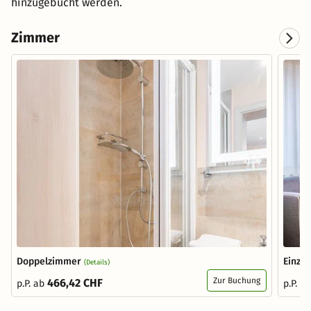
hinzugebucht werden.
Zimmer
Doppelzimmer
Einze
(Details)
Zur Buchung
466,42 CHF
p.P. ab
p.P. a