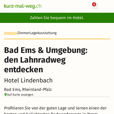
0
+ 16 Fotos
Zahlen Sie bequem im Hotel.
6 Tage
466 CHF
Angebot
Zimmer
Lage
Ausstattung
Bad Ems & Umgebung:
den Lahnradweg
entdecken
Hotel Lindenbach
Bad Ems, Rheinland-Pfalz
Auf Karte anzeigen
Profitieren Sie von der guten Lage und lernen einen der