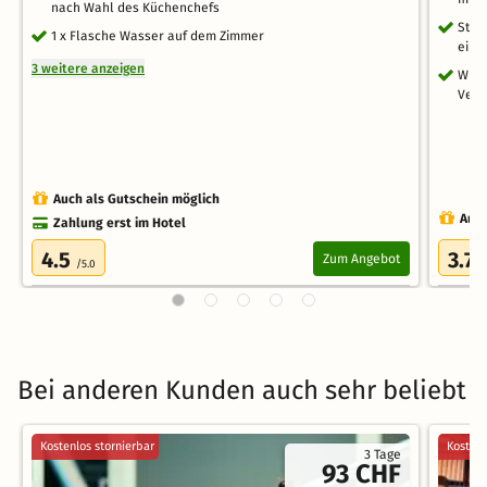
nach Wahl des Küchenchefs
Stel
1 x Flasche Wasser auf dem Zimmer
eine
3 weitere anzeigen
WLAN
Verf
Auch als Gutschein möglich
Auch
Zahlung erst im Hotel
4.5
3.7
Zum Angebot
/5.0
/
Bei anderen Kunden auch sehr beliebt
Kostenlos stornierbar
Kostenl
3 Tage
93 CHF