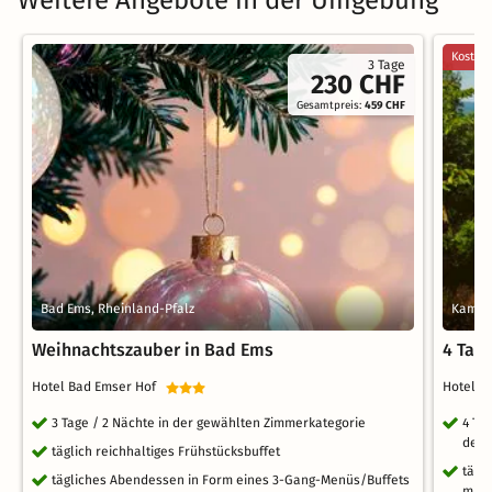
Weitere Angebote in der Umgebung
Kostenl
3 Tage
230 CHF
Gesamtpreis:
459 CHF
Bad Ems, Rheinland-Pfalz
Kamp-B
Weihnachtszauber in Bad Ems
4 Tag
Hotel Bad Emser Hof
Hotel i
3 Tage / 2 Nächte in der gewählten Zimmerkategorie
4 Ta
dem
täglich reichhaltiges Frühstücksbuffet
tägl
tägliches Abendessen in Form eines 3-Gang-Menüs/Buffets
mit 