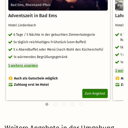
Bad Ems, Rheinland-Pfalz
Bad Em
Adventszeit in Bad Ems
Lahnr
Hotel Lindenbach
Hotel 
6 Tage / 5 Nächte in der gebuchten Zimmerkategorie
6 Ta
Buffe
5x täglich reichhaltiges Frühstück (vom Buffet)
tägl
5 x Abendbuffet oder Menü (nach Wahl des Küchenchefs)
1 x 
1x wärmendes Begrüßungsgetränk
1x 2
5 weitere anzeigen
3 weite
Auch als Gutschein möglich
Auch
Zahlung erst im Hotel
Zahl
Zum Angebot