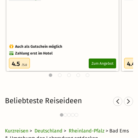
Auch als Gutschein möglich
Zahlung erst im Hotel
4.5
4.4
Zum Angebot
/5.0
Beliebteste Reiseideen
Therme in Rheinland-Pfalz mit
Spo
Hotel
85 CHF
110 Angebote
ab
Kurzreisen
>
Deutschland
>
Rheinland-Pfalz
> Bad Ems