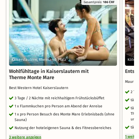
Gesamtpreis:
186 CHF
Kaiserslautern, Rheinland-Pfalz
Köln, 
Wohlfühltage in Kaiserslautern mit
Entsp
Therme Monte Mare
Mauriti
Best Western Hotel Kaiserslautern
2 Ta
3 Tage / 2 Nächte mit reichhaltigem Frühstücksbüffet
tägl
1 x Flammkuchen pro Person am Abend der Anreise
tägl
Ther
1 x pro Person Besuch des Monte Mare Erlebnisbads (ohne
und 
Sauna)
tägl
Nutzung der hoteleigenen Sauna & des Fitnessbereiches
1 weite
3 weitere anzeigen