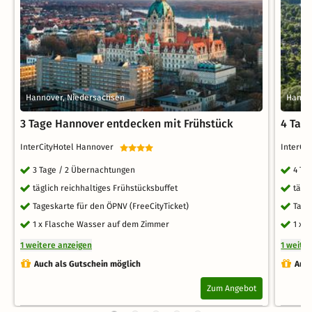
Hannover, Niedersachsen
Hanno
3 Tage Hannover entdecken mit Frühstück
4 Tag
InterCityHotel Hannover
InterCi
3 Tage / 2 Übernachtungen
4 Ta
täglich reichhaltiges Frühstücksbuffet
tägl
Tageskarte für den ÖPNV (FreeCityTicket)
Tage
1 x Flasche Wasser auf dem Zimmer
1 x 
1 weitere anzeigen
1 weite
Auch als Gutschein möglich
Auch
Zum Angebot