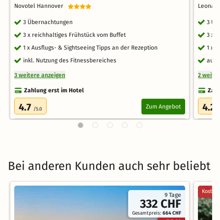
Novotel Hannover
Leonar
3 Übernachtungen
3 Üb
3 x reichhaltiges Frühstück vom Buffet
3 x 
1 x Ausflugs- & Sightseeing Tipps an der Rezeption
1 x 
inkl. Nutzung des Fitnessbereiches
auf 
3 weitere anzeigen
2 weite
Zahlung erst im Hotel
Zahl
4.7
4.2
Zum Angebot
/5.0
/
Bei anderen Kunden auch sehr beliebt
Kostenl
9 Tage
332 CHF
Gesamtpreis:
664 CHF