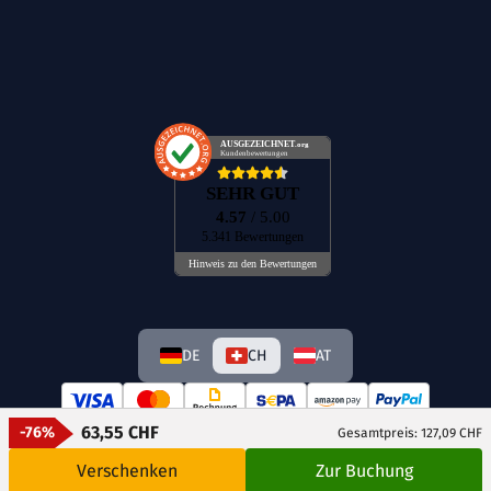
AUSGEZEICHNET
.org
Kundenbewertungen
SEHR GUT
4.57
/ 5.00
5.341 Bewertungen
Hinweis zu den Bewertungen
DE
CH
AT
63,55 CHF
-76%
Gesamtpreis: 127,09 CHF
Verschenken
Zur Buchung
© GetAway Travel GmbH 2026 Alle Rechte vorbehalten.