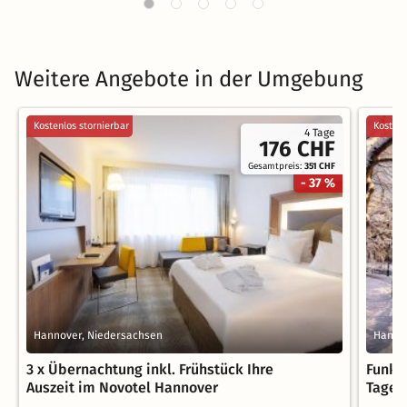
Weitere Angebote in der Umgebung
Kostenlos stornierbar
Kostenl
4 Tage
176 CHF
Gesamtpreis:
351 CHF
- 37 %
Hannover, Niedersachsen
Hanno
3 x Übernachtung inkl. Frühstück Ihre
Funke
Auszeit im Novotel Hannover
Tage