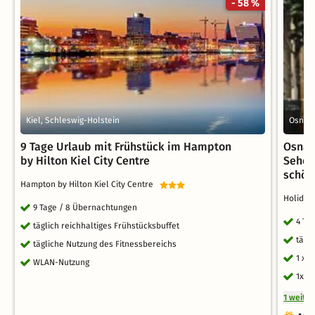
- 58 %
Kiel, Schleswig-Holstein
Osnab
9 Tage Urlaub mit Frühstück im Hampton
Osnab
by Hilton Kiel City Centre
Sehen
schön
Hampton by Hilton Kiel City Centre
Holiday
9 Tage / 8 Übernachtungen
4 Ta
täglich reichhaltiges Frühstücksbuffet
tägl
tägliche Nutzung des Fitnessbereichs
1 x 
WLAN-Nutzung
1x S
1 weite