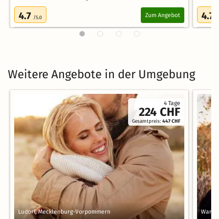
4.7
4.7
Zum Angebot
/5.0
/
Weitere Angebote in der Umgebung
4 Tage
224 CHF
Gesamtpreis:
447 CHF
Ludorf, Mecklenburg-Vorpommern
Waren