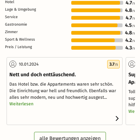
Hotel
4.7
/5
Lage & Umgebung
4.8
/5
Service
4.7
/5
Gastronomie
4.5
/5
Zimmer
4.8
/5
Sport & Wellness
4.2
/5
Preis / Leistung
4.3
/5
10.01.2024
3.7
0
/5
Nett und doch enttäuschend.
Supe
Apar
Das Hotel bzw. die Appartements waren sehr schön.
Die Einrichtung war hell und freundlich. Ebenfalls war
Tolle
alles sehr modern, neu und hochwertig ausgest...
super
Weiterlesen
hilfsb
Weite
alle Bewertungen anzeigen