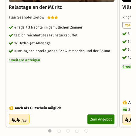
Relaxtage an der Müritz
Villa
Flair Seehotel Zielow
Ringhot
TOP WE
4 Tage / 3 Nächte im gemütlichen Zimmer
3 Üb
täglich reichhaltiges Frühstücksbuffet
3 x 
1x Hydro-Jet-Massage
3 x 
Nutzung des hoteleigenen Schwimmbades und der Sauna
1 x 
1 weitere anzeigen
4 weite
Auch
Auch als Gutschein möglich
Zahl
4.4
4.6
Zum Angebot
/5.0