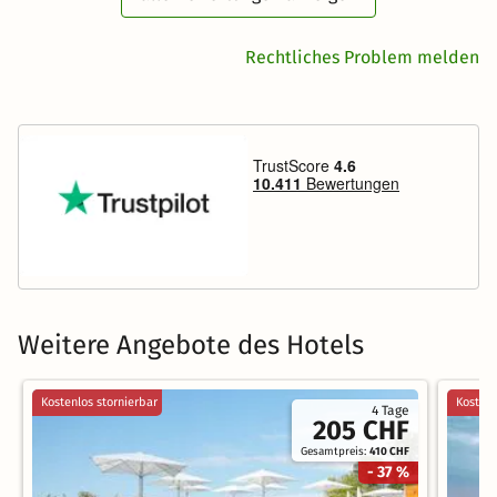
Rechtliches Problem melden
Weitere Angebote des Hotels
Kostenlos stornierbar
Kostenl
4 Tage
205 CHF
Gesamtpreis:
410 CHF
- 37 %