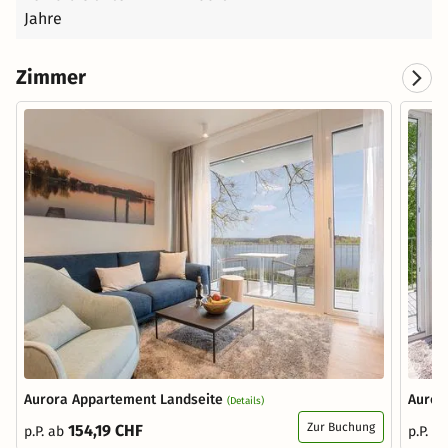
Jahre
Zimmer
Aurora Appartement Landseite
Auror
(Details)
Zur Buchung
154,19 CHF
p.P. ab
p.P. a