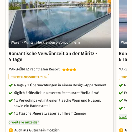
Waren (Müritz), Mecklenburg-Vorpommern
Waren
Romantische Verwöhnzeit an der Müritz -
Roman
4 Tage
6 Tag
MAREMÜRITZ Yachthafen Resort
MAREMÜ
TOP WELLNESSHOTEL
2024
TOP WE
4 Tage / 3 Übernachtungen in einem Design-Appartement
6 Ta
täglich Frühstück in unserem Restaurant "Bella Riva"
Früh
1 x Verwöhnpaket mit einer Flasche Wein und Nüssen,
Verw
sowie ein Bademantel
1 Fl
1 x Flasche Mineralwasser auf Ihrem Zimmer
6 weite
6 weitere anzeigen
Auch als Gutschein möglich
Auch