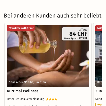
Bei anderen Kunden auch sehr beliebt
Kostenlos stornierbar
Kostenl
2 Tage
84 CHF
Gesamtpreis:
167 CHF
Neukirchen/Pleiße, Sachsen
Rheins
Kurz mal Wellness
3 Tag
Hotel Schloss Schweinsburg
Sunday 
TOP WE