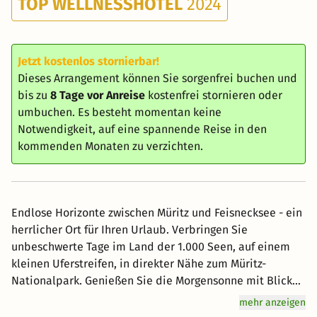
TOP WELLNESSHOTEL
2024
Jetzt kostenlos stornierbar!
Dieses Arrangement können Sie sorgenfrei buchen und
bis zu
8 Tage vor Anreise
kostenfrei stornieren oder
umbuchen. Es besteht momentan keine
Notwendigkeit, auf eine spannende Reise in den
kommenden Monaten zu verzichten.
Endlose Horizonte zwischen Müritz und Feisnecksee - ein
herrlicher Ort für Ihren Urlaub. Verbringen Sie
unbeschwerte Tage im Land der 1.000 Seen, auf einem
kleinen Uferstreifen, in direkter Nähe zum Müritz-
Nationalpark. Genießen Sie die Morgensonne mit Blick
auf den funkelnden Feisnecksee oder das Abendrot über
mehr anzeigen
der Müritz. Die exklusive Anlage verfügt über 184