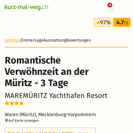
0
+ 17 Fotos
3 Tage
97%
4.7
154 CHF
/5
-29%
Angebot
Zimmer
Lage
Ausstattung
Bewertungen
Romantische
Verwöhnzeit an der
Müritz - 3 Tage
MAREMÜRITZ Yachthafen Resort
Waren (Müritz), Mecklenburg-Vorpommern
Auf Karte anzeigen