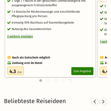
2 Tage / 1 Nacht in der gebuchten Zimmerkategorie mit
ausgewogenem Frühstücksbuffet
3 Ta
1 x klassische Rückenmassage und anschließende
tägl
Pflegepackung pro Person
tägl
einmalig 10% Nachlass auf Kosmetikangebote
Schw
Nutzung des Saunabereiches
tägl
Kind
2 weitere anzeigen
1 weite
Auch als Gutschein möglich
Auch
Zahlung erst im Hotel
Zahl
4.3
4.4
Zum Angebot
/5.0
Beliebteste Reiseideen
Wellnesshotels am See