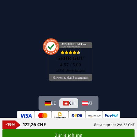
AUSGEZEICHNET
.org
Kundenbewertungen
SEHR GUT
4.57
/ 5.00
5.351 Bewertungen
Hinweis zu den Bewertungen
DE
CH
AT
122,26 CHF
-19%
Gesamtpreis: 244,52 CHF
Zur Buchung
© GetAway Travel GmbH 2026 Alle Rechte vorbehalten.