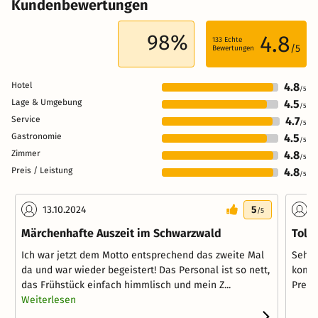
Kundenbewertungen
98%
4.8
133
Echte
/5
Bewertungen
Hotel
4.8
/5
Lage & Umgebung
4.5
/5
Service
4.7
/5
Gastronomie
4.5
/5
Zimmer
4.8
/5
Preis / Leistung
4.8
/5
13.10.2024
5
1
/5
Märchenhafte Auszeit im Schwarzwald
Toll
Ich war jetzt dem Motto entsprechend das zweite Mal
Sehr 
da und war wieder begeistert! Das Personal ist so nett,
komfo
das Frühstück einfach himmlisch und mein Z...
Preis
Weiterlesen