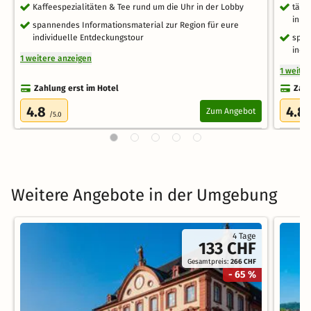
Kaffeespezialitäten & Tee rund um die Uhr in der Lobby
tägl
in d
spannendes Informationsmaterial zur Region für eure
individuelle Entdeckungstour
span
indi
1 weitere anzeigen
1 weite
Zahlung erst im Hotel
Zahl
4.8
4.8
Zum Angebot
/5.0
Weitere Angebote in der Umgebung
4 Tage
133 CHF
Gesamtpreis:
266 CHF
- 65 %