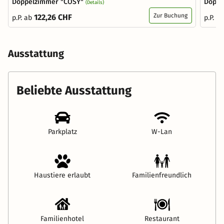
Doppelzimmer "COSY"
Doppe
(Details)
Zur Buchung
122,26 CHF
p.P. ab
p.P. a
Ausstattung
Beliebte Ausstattung
Parkplatz
W-Lan
Haustiere erlaubt
Familienfreundlich
Familienhotel
Restaurant