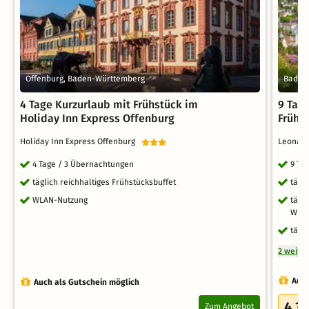
Offenburg, Baden-Württemberg
Baden
4 Tage Kurzurlaub mit Frühstück im
9 Tag
Holiday Inn Express Offenburg
Frühs
Holiday Inn Express Offenburg
Leonar
4 Tage / 3 Übernachtungen
9 Ta
täglich reichhaltiges Frühstücksbuffet
tägl
WLAN-Nutzung
tägl
Whir
tägl
2 weite
Auch
Auch als Gutschein möglich
4.3
Zum Angebot