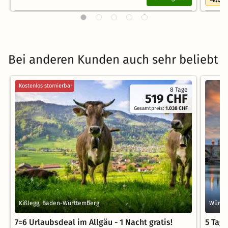
/
Bei anderen Kunden auch sehr beliebt
Kostenlos stornierbar
8 Tage
519 CHF
Gesamtpreis:
1.038 CHF
Kißlegg, Baden-Württemberg
Würzbu
7=6 Urlaubsdeal im Allgäu - 1 Nacht gratis!
5 Tag