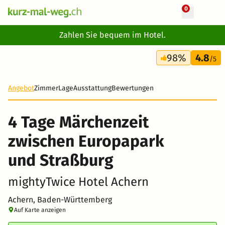
0
+ 32 Fotos
Zahlen Sie bequem im Hotel.
4 Tage
98%
4.8
122 CHF
/5
-19%
Angebot
Zimmer
Lage
Ausstattung
Bewertungen
4 Tage Märchenzeit
zwischen Europapark
und Straßburg
mightyTwice Hotel Achern
Achern, Baden-Württemberg
Auf Karte anzeigen