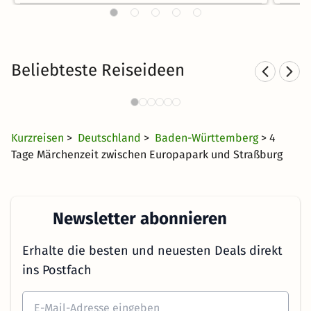
Beliebteste Reiseideen
Landhotels in Baden-
S
Württemberg
40 CHF
1617 Angebote
ab
Kurzreisen
>
Deutschland
>
Baden-Württemberg
> 4
Tage Märchenzeit zwischen Europapark und Straßburg
Newsletter abonnieren
Erhalte die besten und neuesten Deals direkt
ins Postfach