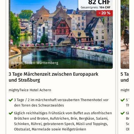
82 CHF
Gesamtpreis:
164 CHF
- 20 %
Achern, Baden-Württemberg
Acher
3 Tage Märchenzeit zwischen Europapark
5 Tag
und Straßburg
und S
mightyTwice Hotel Achern
mightyT
3 Tage / 2 im märchenhaft verzauberten Themenhotel vor
5 Ta
den Toren des Schwarzwaldes
Them
täglich reichhaltiges Frühstück vom Buffet aus ofenfrischen
tägl
Brötchen und Broten, Aufstrichen, Brie, Bergkäse, Salami,
Bröt
Schinken, Rührei, gebratenem Speck, Müsli und Toppings,
Schi
Obstsalat, Marmelade sowie Heißgetränken
Obst