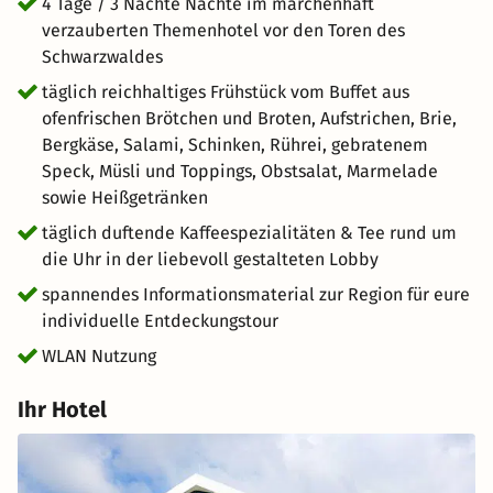
beste Frühstück der Stadt, sondern genießt eine
4 Tage / 3 Nächte Nächte im märchenhaft
gemütliche märchenhafte Atmosphäre inmitten ganz
verzauberten Themenhotel vor den Toren des
besonderer Einrichtungsdetails. Die Lobby ist nicht
Schwarzwaldes
gleich Lobby, sondern vielmehr der Mittelpunkt des
täglich reichhaltiges Frühstück vom Buffet aus
Hauses. Hier ist alles herrlich unkompliziert!
ofenfrischen Brötchen und Broten, Aufstrichen, Brie,
Bergkäse, Salami, Schinken, Rührei, gebratenem
Speck, Müsli und Toppings, Obstsalat, Marmelade
sowie Heißgetränken
täglich duftende Kaffeespezialitäten & Tee rund um
die Uhr in der liebevoll gestalteten Lobby
spannendes Informationsmaterial zur Region für eure
individuelle Entdeckungstour
WLAN Nutzung
Ihr Hotel