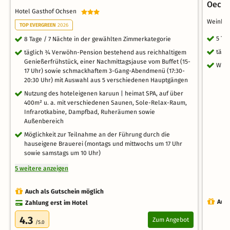
Oechs
Hotel Gasthof Ochsen
Weinho
TOP EVERGREEN
2026
5 Ta
8 Tage / 7 Nächte in der gewählten Zimmerkategorie
tägl
täglich ¾ Verwöhn-Pension bestehend aus reichhaltigem
Genießerfrühstück, einer Nachmittagsjause vom Buffet (15-
WLA
17 Uhr) sowie schmackhaftem 3-Gang-Abendmenü (17:30-
20:30 Uhr) mit Auswahl aus 5 verschiedenen Hauptgängen
Nutzung des hoteleigenen karuun | heimat SPA, auf über
400m² u. a. mit verschiedenen Saunen, Sole-Relax-Raum,
Infrarotkabine, Dampfbad, Ruheräumen sowie
Außenbereich
Möglichkeit zur Teilnahme an der Führung durch die
hauseigene Brauerei (montags und mittwochs um 17 Uhr
sowie samstags um 10 Uhr)
5 weitere anzeigen
Auch als Gutschein möglich
Auch
Zahlung erst im Hotel
4.3
Zum Angebot
/5.0