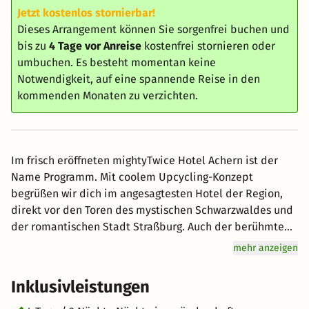
Jetzt kostenlos stornierbar!
Dieses Arrangement können Sie sorgenfrei buchen und
bis zu
4 Tage vor Anreise
kostenfrei stornieren oder
umbuchen. Es besteht momentan keine
Notwendigkeit, auf eine spannende Reise in den
kommenden Monaten zu verzichten.
Im frisch eröffneten mightyTwice Hotel Achern ist der
Name Programm. Mit coolem Upcycling-Konzept
begrüßen wir dich im angesagtesten Hotel der Region,
direkt vor den Toren des mystischen Schwarzwaldes und
der romantischen Stadt Straßburg. Auch der berühmte
Europapark ist von hier aus schnell für euch zu erreichen,
mehr anzeigen
sodass eure mighty Auszeit etwas ganz besonderes
werden kann. Um gut gestärkt in viele spannende
Inklusivleistungen
Abenteuer zu starten, bekommst du nicht nur das wohl