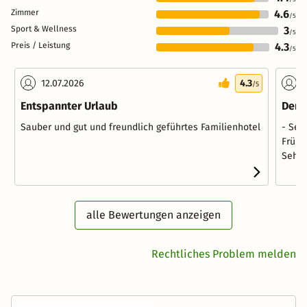
Zimmer
4.6
/5
Sport & Wellness
3
/5
Preis / Leistung
4.3
/5
12.07.2026
4.3
1
/5
Entspannter Urlaub
Der 
Sauber und gut und freundlich geführtes Familienhotel
- Seh
Frühs
Sehr 
alle Bewertungen anzeigen
Rechtliches Problem melden