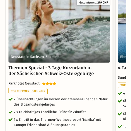
Gesamtpreis:
279 CHF
Neustadt in Sachsen, Sachsen
Rheins
Thermen Spezial - 3 Tage Kurzurlaub in
4 Tage
der Sächsischen Schweiz-Osterzgebirge
Sunday 
Parkhotel Neustadt
TOP WE
TOP THERMENHOTEL
2024
4 Ta
2 Übernachtungen im Herzen der atemberaubenden Natur
tägl
des Elbsandsteingebirges
Schw
2 x reichhaltiges Landliebe-Frühstücksbuffet
tägl
Kind
1 x Eintritt in das Thermen-Wellnessresort 'Mariba' mit
1300qm Erlebnisbad & Saunaparadies
1 x 