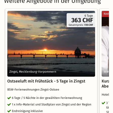
Weitere Angebote in der Umgebung
Kostenl
6 Tage
363 CHF
Gesamtpreis:
725 CHF
Zingst, Mecklenburg-Vorpommern
Wieck
Ostseeluft mit Frühstück - 5 Tage in Zingst
Kurzur
Aben
BSW-Ferienwohnungen Zingst-Ostsee
Hotel H
6 Tage / 5 Nächte in der gewählten Ferienwohnung
3 Ta
1 x Info-Material und Stadtplan von Zingst und der Region
tägl
Endreinigung inklusive
12 U