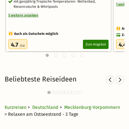
mit ganzjährig Tropische Temperaturen- Wellenbad,
1 weite
Riesenrutsche & Whirlpools
5 weitere anzeigen
Auch
Auch als Gutschein möglich
Zahl
4.7
4.4
Zum Angebot
/5.0
Beliebteste Reiseideen
Sp
Sporthotels an der Ostsee
1486 Angebote
39 CHF
ab
Kurzreisen
>
Deutschland
>
Mecklenburg-Vorpommern
> Relaxen am Ostseestrand - 3 Tage