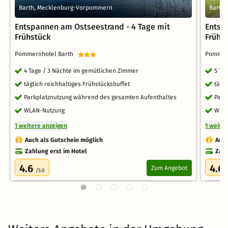
Barth, Mecklenburg-Vorpommern
Barth
Entspannen am Ostseestrand - 4 Tage mit
Entsp
Frühstück
Frühs
Pommernhotel Barth
Pommer
4 Tage / 3 Nächte im gemütlichen Zimmer
5 Ta
täglich reichhaltiges Frühstücksbuffet
tägl
Parkplatznutzung während des gesamten Aufenthaltes
Park
WLAN-Nutzung
WLA
1 weitere anzeigen
1 weite
Auch als Gutschein möglich
Auch
Zahlung erst im Hotel
Zahl
4.6
4.6
Zum Angebot
/5.0