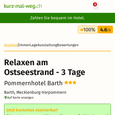
0
+ 22 Fotos
Zahlen Sie bequem im Hotel.
3 Tage
100%
4.6
105 CHF
/5
-15%
Angebot
Zimmer
Lage
Ausstattung
Bewertungen
Relaxen am
Ostseestrand - 3 Tage
Pommernhotel Barth
Barth, Mecklenburg-Vorpommern
Auf Karte anzeigen
Jetzt kostenlos stornierbar!