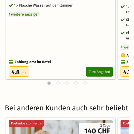
1 x Flasche Wasser auf dem Zimmer
1 x 
regi
1 weitere anzeigen
tägl
Gesu
ein 
Aufe
4 weite
Auch
Zahlung erst im Hotel
Zahl
4.8
4.7
Zum Angebot
/5.0
/
Bei anderen Kunden auch sehr beliebt
Kostenlos stornierbar
Kostenl
3 Tage
140 CHF