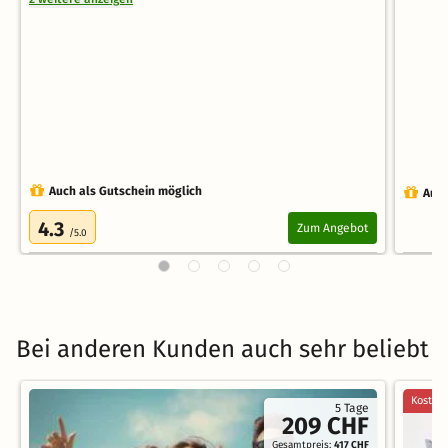
Auch als Gutschein möglich
Auch
4.3
Zum Angebot
/5.0
Bei anderen Kunden auch sehr beliebt
Kostenl
5 Tage
209 CHF
Gesamtpreis:
417 CHF