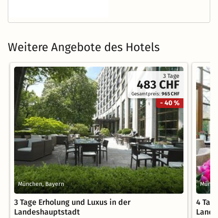
Weitere Angebote des Hotels
3 Tage
483 CHF
Gesamtpreis:
965 CHF
- 40 %
München, Bayern
Münch
3 Tage Erholung und Luxus in der
4 Tag
Landeshauptstadt
Lande