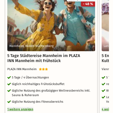
- 48 %
Mannheim, Baden-Württemberg
Landsb
5 Tage Städtereise Mannheim im PLAZA
5 Ent
INN Mannheim mit Frühstück
Kultur
PLAZA INN Mannheim
Vienna
5 Tage / 4 Übernachtungen
5 Ta
täglich reichhaltiges Frühstücksbuffet
reic
tägliche Nutzung des großzügigen Wellnessbereichs inkl.
Welc
Sauna & Ruheraum
Leih
tägliche Nutzung des Fitnessbereichs
Verf
1 weitere anzeigen
4 weite