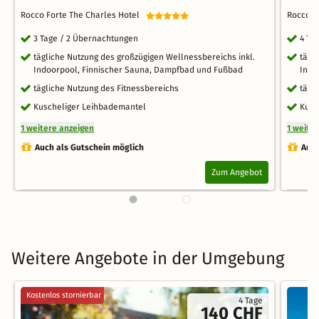
Rocco Forte The Charles Hotel
Rocco F
3 Tage / 2 Übernachtungen
4 Ta
tägliche Nutzung des großzügigen Wellnessbereichs inkl.
tägl
Indoorpool, Finnischer Sauna, Dampfbad und Fußbad
Indo
tägliche Nutzung des Fitnessbereichs
tägl
Kuscheliger Leihbademantel
Kusc
1 weitere anzeigen
1 weite
Auch als Gutschein möglich
Auch
Zum Angebot
Weitere Angebote in der Umgebung
Kostenlos stornierbar
4 Tage
140 CHF