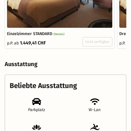
Einzelzimmer STANDARD
Dreib
(Details)
nicht verfügbar
1.449,41 CHF
p.P. ab
p.P. a
Ausstattung
Beliebte Ausstattung
Parkplatz
W-Lan