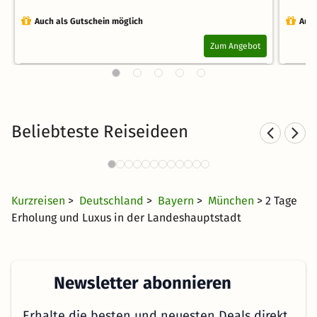
Auch als Gutschein möglich
Auch
Zum Angebot
Beliebteste Reiseideen
Städtereisen nach München
340 Angebote
24 CHF
ab
Kurzreisen
>
Deutschland
>
Bayern
>
München
> 2 Tage
Erholung und Luxus in der Landeshauptstadt
Newsletter abonnieren
Erhalte die besten und neuesten Deals direkt