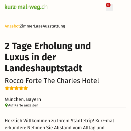
0
+ 37 Fotos
2 Tage
239 CHF
Angebot
Zimmer
Lage
Ausstattung
-63%
2 Tage Erholung und
Luxus in der
Landeshauptstadt
Rocco Forte The Charles Hotel
München, Bayern
Auf Karte anzeigen
Herzlich Willkommen zu Ihrem Städtetrip! Kurz-mal
erkunden: Nehmen Sie Abstand vom Alltag und