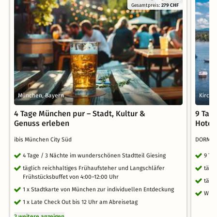
Gesamtpreis:
279 CHF
München, Bayern
Kirchh
4 Tage München pur – Stadt, Kultur &
9 Tag
Genuss erleben
Hotel
ibis München City Süd
DORMER
4 Tage / 3 Nächte im wunderschönen Stadtteil Giesing
9 Ta
täglich reichhaltiges Frühaufsteher und Langschläfer
tägl
Frühstücksbuffet von 4:00–12:00 Uhr
tägl
1 x Stadtkarte von München zur individuellen Entdeckung
WLA
1 x Late Check Out bis 12 Uhr am Abreisetag
2 weitere anzeigen