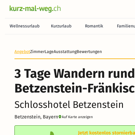
Wellnessurlaub
Kurzurlaub
Romantik
Familien
Heute noch keine Zahlung erforderlich! Zahlen Sie b
Angebot
Zimmer
Lage
Ausstattung
Bewertungen
3 Tage Wandern run
Betzenstein-Fränkis
Schlosshotel Betzenstein
Betzenstein, Bayern
Auf Karte anzeigen
Jetzt kostenlos stornierba