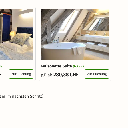
Maisonette Suite
ls)
(Details)
F
280,38 CHF
Zur Buchung
Zur Buchung
p.P. ab
em im nächsten Schritt)