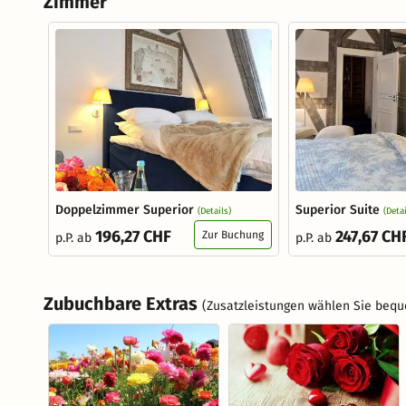
Zimmer
Doppelzimmer Superior
Superior Suite
(Details)
(Detai
196,27 CHF
247,67 CH
Zur Buchung
p.P. ab
p.P. ab
Zubuchbare Extras
(Zusatzleistungen wählen Sie bequ