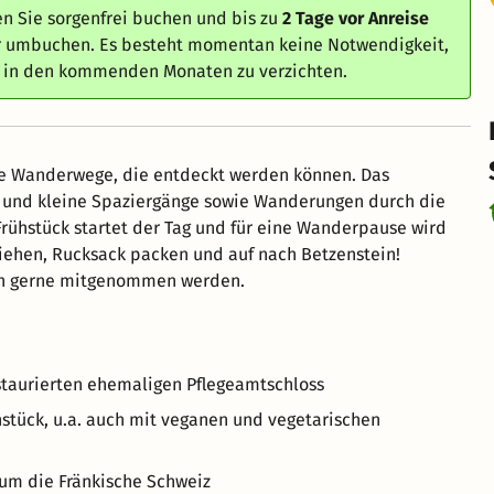
n Sie sorgenfrei buchen und bis zu
2 Tage vor Anreise
er umbuchen. Es besteht momentan keine Notwendigkeit,
e in den kommenden Monaten zu verzichten.
de Wanderwege, die entdeckt werden können. Das
ße und kleine Spaziergänge sowie Wanderungen durch die
 Frühstück startet der Tag und für eine Wanderpause wird
ziehen, Rucksack packen und auf nach Betzenstein!
en gerne mitgenommen werden.
estaurierten ehemaligen Pflegeamtschloss
hstück, u.a. auch mit veganen und vegetarischen
 um die Fränkische Schweiz