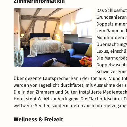
Zimmerinformation
Das Schlosshot
Grundsanierung
Doppelzimmer, 
kein Raum im H
Mobiliar dem a
Übernachtungs
Luxus, einschl
Die Marmorbäd
Doppelwaschbe
Schweizer Föns
Über dezente Lautsprecher kann der Ton aus TV und In
werden von Tageslicht durchflutet, mit Ausnahme der 
Die in den Zimmern und Suiten installierte Medientec
Hotel steht WLAN zur Verfügung. Die Flachbildschirm-
weltweite Sender, sondern bieten auch Internetzugang
Wellness & Freizeit