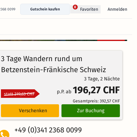
0
Anmelden
Favoriten
 2368 0099
Gutschein kaufen
+ 14 Fotos anzeigen
Kostenlos
100%
stornierbar
5
3
Echte
/5
3 Tage Wandern rund um
Bewertungen
Weiterempfehlung
Ausgezeichnet
Betzenstein-Fränkische Schweiz
3 Tage, 2 Nächte
196,27 CHF
p.P. ab
statt 219,63 CHF
Gesamtpreis:
392,57 CHF
Verschenken
Zur Buchung
+49 (0)341 2368 0099