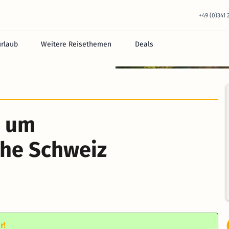
+49 (0)341
urlaub
Weitere Reisethemen
Deals
equem im Hotel.
d um
che Schweiz
r!