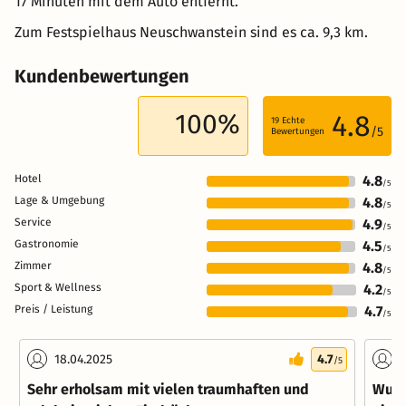
17 Minuten mit dem Auto entfernt.
Zum Festspielhaus Neuschwanstein sind es ca. 9,3 km.
Kundenbewertungen
100%
4.8
19
Echte
/5
Bewertungen
Hotel
4.8
/5
Lage & Umgebung
4.8
/5
Service
4.9
/5
Gastronomie
4.5
/5
Zimmer
4.8
/5
Sport & Wellness
4.2
/5
Preis / Leistung
4.7
/5
18.04.2025
4.7
0
/5
Sehr erholsam mit vielen traumhaften und
Wund