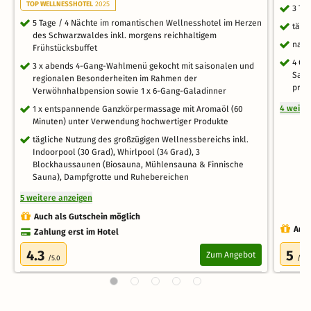
TOP WELLNESSHOTEL
2025
3 Ta
5 Tage / 4 Nächte im romantischen Wellnesshotel im Herzen
tägl
des Schwarzwaldes inkl. morgens reichhaltigem
nach
Frühstücksbuffet
4 Ga
3 x abends 4-Gang-Wahlmenü gekocht mit saisonalen und
Sala
regionalen Besonderheiten im Rahmen der
pro 
Verwöhnhalbpension sowie 1 x 6-Gang-Galadinner
4 weite
1 x entspannende Ganzkörpermassage mit Aromaöl (60
Minuten) unter Verwendung hochwertiger Produkte
tägliche Nutzung des großzügigen Wellnessbereichs inkl.
Indoorpool (30 Grad), Whirlpool (34 Grad), 3
Blockhaussaunen (Biosauna, Mühlensauna & Finnische
Sauna), Dampfgrotte und Ruhebereichen
5 weitere anzeigen
Auch als Gutschein möglich
Auch
Zahlung erst im Hotel
4.3
5
Zum Angebot
/5.0
/5.0