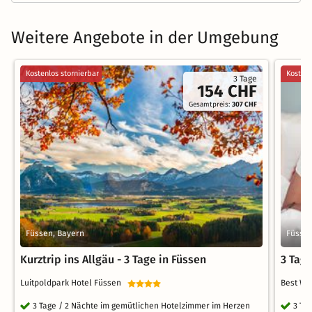
Weitere Angebote in der Umgebung
Kostenlos stornierbar
Kostenl
3 Tage
154 CHF
Gesamtpreis:
307 CHF
Füssen, Bayern
Füssen
Kurztrip ins Allgäu - 3 Tage in Füssen
3 Tage
Luitpoldpark Hotel Füssen
Best We
3 Tage / 2 Nächte im gemütlichen Hotelzimmer im Herzen
3 Ta