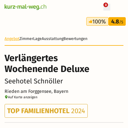
0
+ 19 Fotos
4 Tage
100%
4.8
167 CHF
/5
-85%
Angebot
Zimmer
Lage
Ausstattung
Bewertungen
Verlängertes
Wochenende Deluxe
Seehotel Schnöller
Rieden am Forggensee, Bayern
Auf Karte anzeigen
TOP FAMILIENHOTEL
2024