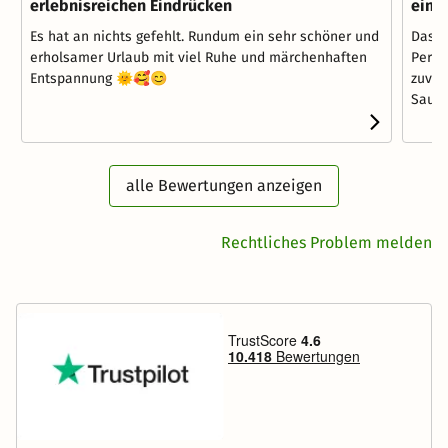
erlebnisreichen Eindrücken
eine
Es hat an nichts gefehlt. Rundum ein sehr schöner und
Das H
erholsamer Urlaub mit viel Ruhe und märchenhaften
Perso
Entspannung 🌞🥰😊
zuvor
Saune
alle Bewertungen anzeigen
Rechtliches Problem melden