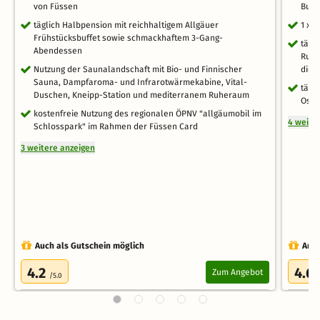
von Füssen
Buff
täglich Halbpension mit reichhaltigem Allgäuer
1 x 
Frühstücksbuffet sowie schmackhaftem 3-Gang-
tägl
Abendessen
Ruhe
Nutzung der Saunalandschaft mit Bio- und Finnischer
die 
Sauna, Dampfaroma- und Infrarotwärmekabine, Vital-
tägl
Duschen, Kneipp-Station und mediterranem Ruheraum
Osta
kostenfreie Nutzung des regionalen ÖPNV "allgäumobil im
4 weite
Schlosspark" im Rahmen der Füssen Card
3 weitere anzeigen
Auch als Gutschein möglich
Auch
4.2
4.6
Zum Angebot
/5.0