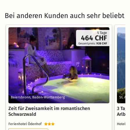
Bei anderen Kunden auch sehr beliebt
5 Tage
464 CHF
Gesamtpreis:
928 CHF
Baiersbronn, Baden-Württemberg
St. An
Zeit für Zweisamkeit im romantischen
3 Tag
Schwarzwald
Arlbe
Ferienhotel Ödenhof
Hotel P