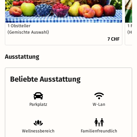
1 Obstteller
1 Fl
(Gemischte Auswahl)
(Hau
7 CHF
Ausstattung
Beliebte Ausstattung
Parkplatz
W-Lan
Wellnessbereich
Familienfreundlich