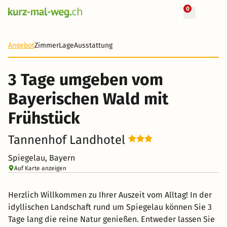
0
+ 37 Fotos
3 Tage
154 CHF
Angebot
Zimmer
Lage
Ausstattung
-18%
3 Tage umgeben vom
Bayerischen Wald mit
Frühstück
Tannenhof Landhotel
Spiegelau, Bayern
Auf Karte anzeigen
Herzlich Willkommen zu Ihrer Auszeit vom Alltag! In der
idyllischen Landschaft rund um Spiegelau können Sie 3
Tage lang die reine Natur genießen. Entweder lassen Sie