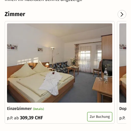
Zimmer
Einzelzimmer
Doppe
(Details)
Zur Buchung
309,39 CHF
p.P. ab
p.P. a