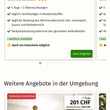
4 Tage / 3 Übernachtungen
5 Ta
täglich reichhaltiges Frühstücksbuffet
tägl
tägliche Nutzung des Wellnessbereichs inkl. Innenpool,
tägl
Sauna und Ruhebereich
Saun
Parkplatznutzung während des gesamten Aufenthaltes
Park
1 weitere anzeigen
1 weite
Auch als Gutschein möglich
Auch
Zum Angebot
Weitere Angebote in der Umgebung
Kostenlos stornierbar
3 Tage
201 CHF
Gesamtpreis:
402 CHF