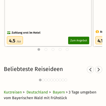
Auch
Zahlung erst im Hotel
4.5
4.1
Zum Angebot
/5.0
/
Beliebteste Reiseideen
Sporthotels im Bayerischen
Wald
35 CHF
343 Angebote
ab
Kurzreisen
>
Deutschland
>
Bayern
> 3 Tage umgeben
vom Bayerischen Wald mit Frühstück