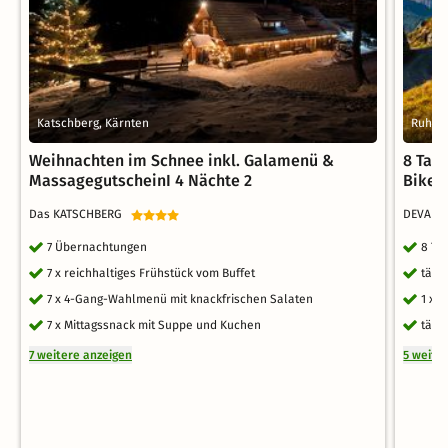
Katschberg, Kärnten
Ruhpol
Weihnachten im Schnee inkl. Galamenü &
8 Tag
MassagegutscheinI 4 Nächte 2
Bikes
Das KATSCHBERG
DEVA Ho
7 Übernachtungen
8 Ta
7 x reichhaltiges Frühstück vom Buffet
tägl
7 x 4-Gang-Wahlmenü mit knackfrischen Salaten
1 x 
7 x Mittagssnack mit Suppe und Kuchen
tägl
7 weitere anzeigen
5 weite