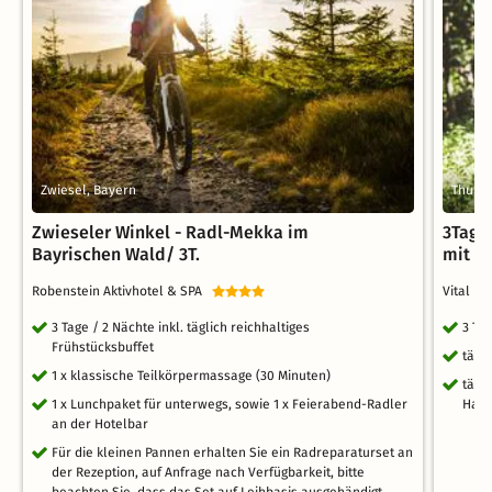
Zwiesel, Bayern
Thurm
Zwieseler Winkel - Radl-Mekka im
3Tage
Bayrischen Wald/ 3T.
mit H
Robenstein Aktivhotel & SPA
Vital &
3 Tage / 2 Nächte inkl. täglich reichhaltiges
3 Ta
Frühstücksbuffet
tägl
1 x klassische Teilkörpermassage (30 Minuten)
tägl
1 x Lunchpaket für unterwegs, sowie 1 x Feierabend-Radler
Hall
an der Hotelbar
Für die kleinen Pannen erhalten Sie ein Radreparaturset an
der Rezeption, auf Anfrage nach Verfügbarkeit, bitte
beachten Sie, dass das Set auf Leihbasis ausgehändigt