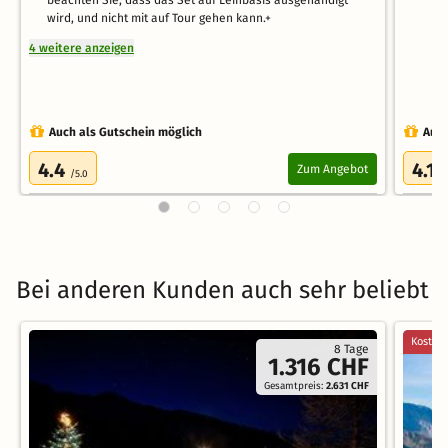
wird, und nicht mit auf Tour gehen kann.+
4 weitere anzeigen
Auch als Gutschein möglich
Auch
4.4
4.1
Zum Angebot
/5.0
/
Bei anderen Kunden auch sehr beliebt
Kostenl
8 Tage
1.316 CHF
Gesamtpreis:
2.631 CHF