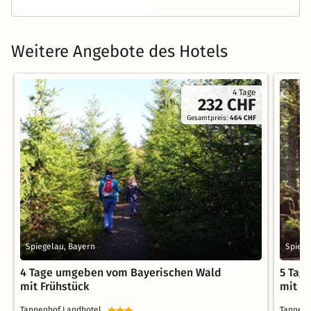
Weitere Angebote des Hotels
4 Tage
232 CHF
Gesamtpreis:
464 CHF
Spiegelau, Bayern
Spiege
4 Tage umgeben vom Bayerischen Wald
5 Tag
mit Frühstück
mit F
Tannenhof Landhotel
Tannen