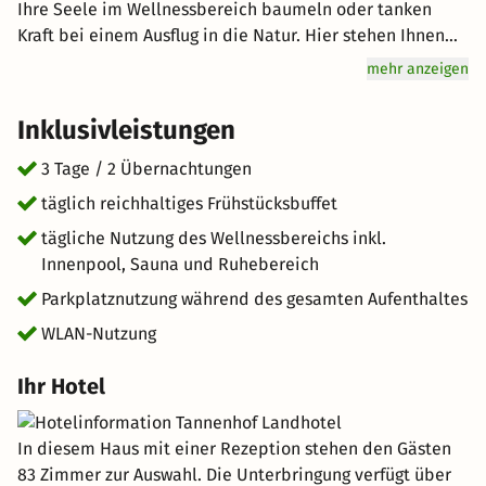
Ihre Seele im Wellnessbereich baumeln oder tanken
Kraft bei einem Ausflug in die Natur. Hier stehen Ihnen
alle Möglichkeiten offen! Auch Genuss wird hier groß
mehr anzeigen
geschrieben: Starten Sie mit einem reichhaltigen
Frühstücksbuffet für Genießer vital in den Tag. Freuen Sie
Inklusivleistungen
sich auf hervorragenden Service und eine erholsame
Atmosphäre bei Ihrem Urlaub in der Natur. kurz-mal-
3 Tage / 2 Übernachtungen
weg.de wünscht Ihnen einen tollen Aufenthalt im
täglich reichhaltiges Frühstücksbuffet
schönen Spiegelau.
tägliche Nutzung des Wellnessbereichs inkl.
Innenpool, Sauna und Ruhebereich
Parkplatznutzung während des gesamten Aufenthaltes
WLAN-Nutzung
Ihr Hotel
In diesem Haus mit einer Rezeption stehen den Gästen
83 Zimmer zur Auswahl. Die Unterbringung verfügt über