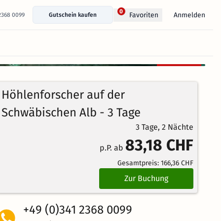
0
Anmelden
Favoriten
 2368 0099
Gutschein kaufen
+ 21 Fotos anzeigen
Kostenlos
97%
stornierbar
4.5
40
Echte
/5
Höhlenforscher auf der
Bewertungen
Weiterempfehlung
Brillant
Schwäbischen Alb - 3 Tage
3 Tage, 2 Nächte
83,18 CHF
p.P. ab
Gesamtpreis:
166,36 CHF
Zur Buchung
+49 (0)341 2368 0099