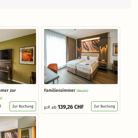
mmer zur
Familienzimmer
(Details)
s)
F
139,26 CHF
Zur Buchung
Zur Buchung
p.P. ab