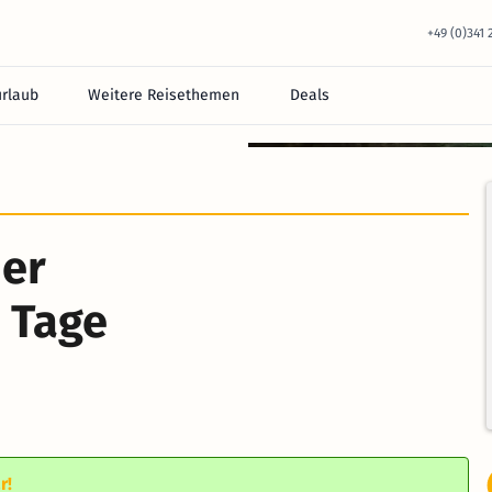
+49 (0)341
urlaub
Weitere Reisethemen
Deals
equem im Hotel.
der
 Tage
m
r!