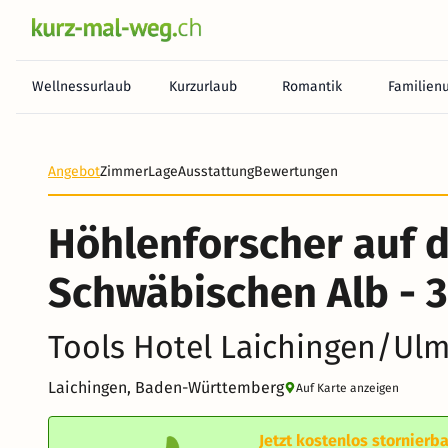
Wellnessurlaub
Kurzurlaub
Romantik
Familien
Heute noch keine Zahlung erforderlich! Zahlen Sie b
Angebot
Zimmer
Lage
Ausstattung
Bewertungen
Höhlenforscher auf 
Schwäbischen Alb - 3
Tools Hotel Laichingen/Ul
Laichingen, Baden-Württemberg
Auf Karte anzeigen
Jetzt kostenlos stornierba