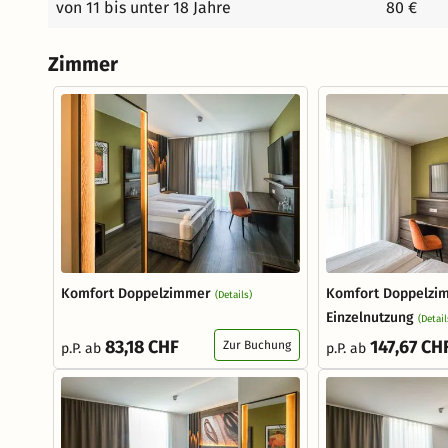
von 11 bis unter 18 Jahre
80 €
Zimmer
Komfort Doppelzimmer
Komfort Doppelzi
(Details)
Einzelnutzung
(Detail
83,18 CHF
147,67 CH
Zur Buchung
p.P. ab
p.P. ab