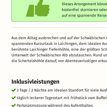
Dieses Arrangement könne
kostenfrei stornieren od
auf eine spannende Reis
Aus dem Alltag ausbrechen und auf der Schwäbischen 
spannenden Kurzurlaub in Laichingen, dem idealen Aus
berühmte Laichinger Tiefenhöhle, eine der größten Sch
Unterwelt der Schwäbischen Alb abzutauchen. Rund u
die Schertelshöhle darauf, von Abenteuerlustigen erk
Region, können Sie danach auf malerischen Wanderweg
Schwäbischen Alb machen. Ein perfektes Erlebnis für 
Inklusivleistungen
3 Tage / 2 Nächte am idealen Standort für viele Aus
täglich leckerer Tagesstart mit Frühstück vom Buffet
Parkplatznutzung während des Aufenthaltes