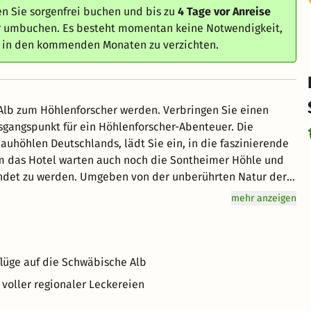
n Sie sorgenfrei buchen und bis zu
4 Tage vor Anreise
er umbuchen. Es besteht momentan keine Notwendigkeit,
e in den kommenden Monaten zu verzichten.
Alb zum Höhlenforscher werden. Verbringen Sie einen
gangspunkt für ein Höhlenforscher-Abenteuer. Die
auhöhlen Deutschlands, lädt Sie ein, in die faszinierende
m das Hotel warten auch noch die Sontheimer Höhle und
undet zu werden. Umgeben von der unberührten Natur der
en oder mit dem Fahrrad weitere Entdeckungen in der
mehr anzeigen
Abenteurer und Naturfreunde!
flüge auf die Schwäbische Alb
 voller regionaler Leckereien