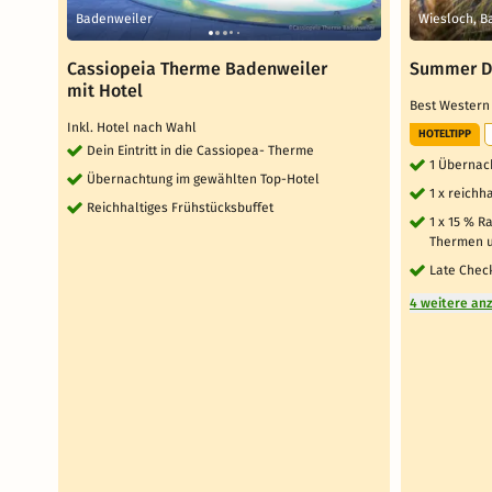
Badenweiler
Wiesloch, 
Cassiopeia Therme Badenweiler
Summer D
mit Hotel
Best Western
Inkl. Hotel nach Wahl
HOTELTIPP
Dein Eintritt in die Cassiopea- Therme
1 Übernac
Übernachtung im gewählten Top-Hotel
1 x reichh
Reichhaltiges Frühstücksbuffet
1 x 15 % R
Thermen u
Late Check
4 weitere an