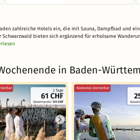
en zahlreiche Hotels ein, die mit Sauna, Dampfbad und ein
r Schwarzwald bieten sich ergänzend für erholsame Wanderunge
erlesen
s Wochenende in Baden-Württe
rnierbar
Kostenlos stornierbar
2 Tage
61 CHF
2
Gesamtpreis:
121 CHF
Gesamt