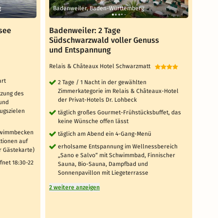
g
Badenweiler, Baden-Württemberg
Feld
see
Badenweiler: 2 Tage
Kusc
Südschwarzwald voller Genuss
Schwa
und Entspannung
TOP 
Relais & Châteaux Hotel Schwarzmatt
2 T
art
un
2 Tage / 1 Nacht in der gewählten
Sc
Zimmerkategorie im Relais & Châteaux-Hotel
tzung des
Kö
der Privat-Hotels Dr. Lohbeck
 und
Sn
ugszielen
täglich großes Gourmet-Frühstücksbuffet, das
1 
keine Wünsche offen lässt
Din
chwimmbecken
täglich am Abend ein 4-Gang-Menü
ktionen auf
1 
erholsame Entspannung im Wellnessbereich
r Gästekarte)
Ab
„Sano e Salvo“ mit Schwimmbad, Finnischer
fnet 18:30-22
tä
Sauna, Bio-Sauna, Dampfbad und
mi
Sonnenpavillon mit Liegeterrasse
so
2 weitere anzeigen
Au
4 weit