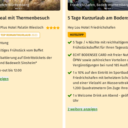
Baden-Württemberg
Friedrichshafen, Baden-Württember
eal mit Thermenbesuch
5 Tage Kurzurlaub am Boden
 Plus Hotel Palatin Wiesloch
Hey Lou Hotel Friedrichshafen
HOTELTIPP
TOP ROMANTIKURLAUB
2023
5 Tage / 4 Nächte mit reichhaltigem
htung
Frühstücksbuffet für Ihren Tagesst
altiges Frühstück vom Buffet
ECHT BODENSEE CARD mit freier Nu
abattierung auf Eintrittstickets der
ÖPNV sowie zahlreichen Vorteilen
nd Badewelt Sinsheim*
Vergünstigungen bei rund 185 Ausfl
-out bis 12:00
1 x 10% auf den Eintritt im Sportbad
Friedrichshafen mit beheiztem S
zeigen
und einer Vielzahl an Wasserattra
1.200 Quadratmetern (im Zuge Ihre
1 x Welcome Drink am Abend - geöf
Uhr
2 weitere anzeigen