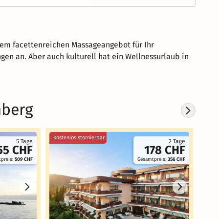
em facettenreichen Massageangebot für Ihr
n an. Aber auch kulturell hat ein Wellnessurlaub in
mberg
Kostenlos stornierbar
5 Tage
2 Tage
55 CHF
178 CHF
preis:
509 CHF
Gesamtpreis:
356 CHF