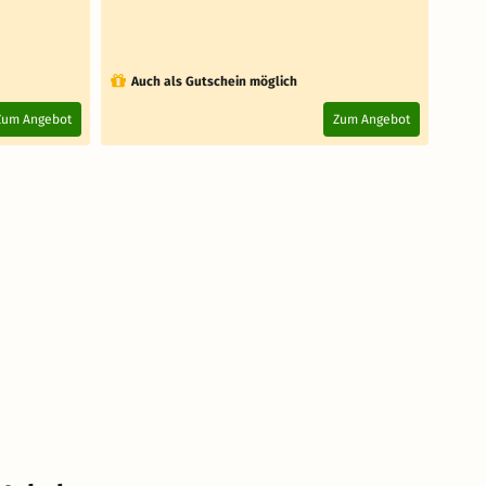
Au
Auch als Gutschein möglich
Za
4.
Zum Angebot
Zum Angebot