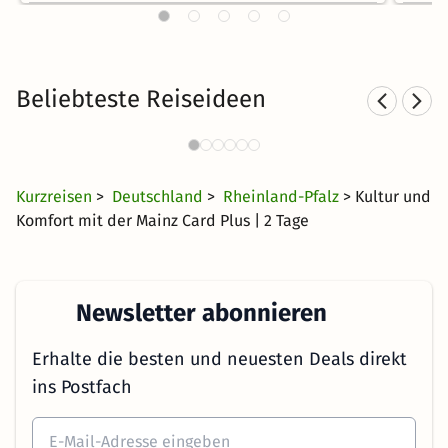
Beliebteste Reiseideen
Städtereisen nach Rheinland-
Spo
Pfalz
24 CHF
636 Angebote
ab
Kurzreisen
>
Deutschland
>
Rheinland-Pfalz
> Kultur und
Komfort mit der Mainz Card Plus | 2 Tage
Newsletter abonnieren
Erhalte die besten und neuesten Deals direkt
ins Postfach