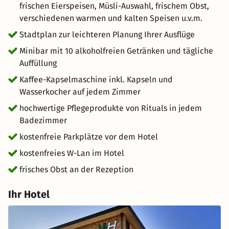
eine Stadt mit reichhaltigen Facetten – vom historischen
frischen Eierspeisen, Müsli-Auswahl, frischem Obst,
Charme über die exzellente Weinkultur bis hin zu
verschiedenen warmen und kalten Speisen u.v.m.
modernen Events.
Stadtplan zur leichteren Planung Ihrer Ausflüge
Minibar mit 10 alkoholfreien Getränken und tägliche
Auffüllung
Kaffee-Kapselmaschine inkl. Kapseln und
Wasserkocher auf jedem Zimmer
hochwertige Pflegeprodukte von Rituals in jedem
Badezimmer
kostenfreie Parkplätze vor dem Hotel
kostenfreies W-Lan im Hotel
frisches Obst an der Rezeption
Ihr Hotel