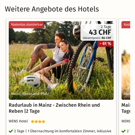
Weitere Angebote des Hotels
Kostenlos stornierbar
Kostenl
2 Tage
43 CHF
Gesamtpreis:
86 CHF
- 61 %
Mainz, Rheinland-Pfalz
Mainz,
Radurlaub in Mainz - Zwischen Rhein und
Mainz 
Reben |2 Tage
Tage
WENS Hotel
WENS H
2 Tage | 1 Übernachtung im komfortablen Zimmer, inklusive
2 Ta