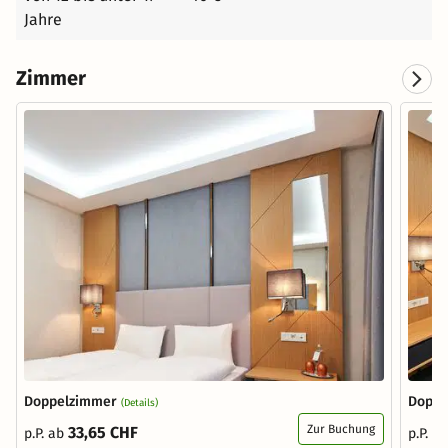
Jahre
Zimmer
Doppelzimmer
Doppe
(Details)
Zur Buchung
33,65 CHF
p.P. ab
p.P. a