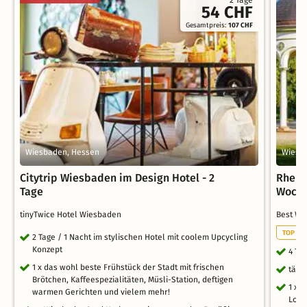
54 CHF
Gesamtpreis:
107 CHF
Wiesbaden, Hessen
Wiesb
Citytrip Wiesbaden im Design Hotel - 2
Rhein
Tage
Woche
tinyTwice Hotel Wiesbaden
Best We
TOP ST
2 Tage / 1 Nacht im stylischen Hotel mit coolem Upcycling
Konzept
4 Ta
1 x das wohl beste Frühstück der Stadt mit frischen
tägl
Brötchen, Kaffeespezialitäten, Müsli-Station, deftigen
1 x 
warmen Gerichten und vielem mehr!
Lou