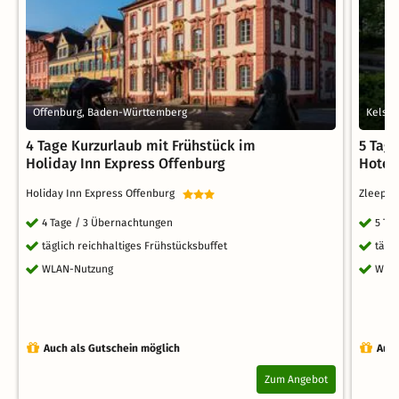
Offenburg, Baden-Württemberg
Kelste
4 Tage Kurzurlaub mit Frühstück im
5 Tag
Holiday Inn Express Offenburg
Hotel 
Holiday Inn Express Offenburg
Zleep H
4 Tage / 3 Übernachtungen
5 Ta
täglich reichhaltiges Frühstücksbuffet
tägl
WLAN-Nutzung
WLA
Auch als Gutschein möglich
Auch
Zum Angebot