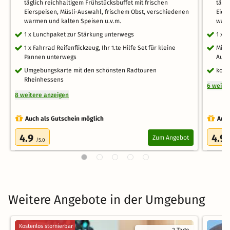
täglich reichhaltigem Frühstücksbuffet mit frischen
tägl
Eierspeisen, Müsli-Auswahl, frischem Obst, verschiedenen
Eier
warmen und kalten Speisen u.v.m.
warm
1 x Lunchpaket zur Stärkung unterwegs
1 x 
1 x Fahrrad Reifenflickzeug, Ihr 1.te Hilfe Set für kleine
Mini
Pannen unterwegs
Auff
Umgebungskarte mit den schönsten Radtouren
kost
Rheinhessens
6 weite
8 weitere anzeigen
Auch als Gutschein möglich
Auch
4.9
4.9
Zum Angebot
/5.0
Weitere Angebote in der Umgebung
Kostenlos stornierbar
2 Tage