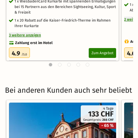
1 x WiesbadenCard Kurkarte mit spannenden Ermäßigungen
1 x 
bei 15 Partnern aus den Bereichen Sightseeing, Kultur, Sport
Aben
& Freizeit
2 weite
1 x 20 Rabatt auf die Kaiser-Friedrich-Therme im Rahmen
Ihrer Kurkarte
3 weitere anzeigen
Auch
Zahlung erst im Hotel
4.9
4.6
Zum Angebot
/5.0
Bei anderen Kunden auch sehr beliebt
4 Tage
133 CHF
Gesamtpreis:
266 CHF
- 65 %