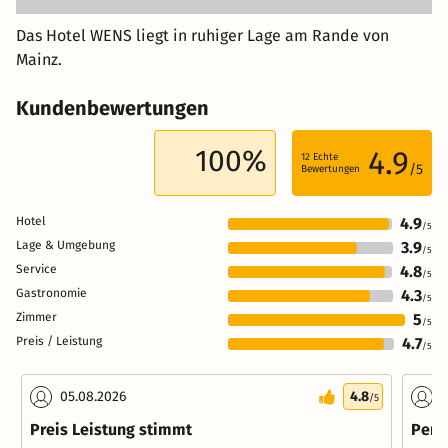
Das Hotel WENS liegt in ruhiger Lage am Rande von
Mainz.
Kundenbewertungen
100%
4.9
12
Echte
/5
Bewertungen
Hotel
4.9
/5
Lage & Umgebung
3.9
/5
Service
4.8
/5
Gastronomie
4.3
/5
Zimmer
5
/5
Preis / Leistung
4.7
/5
05.08.2026
4.8
0
/5
Preis Leistung stimmt
Perfe