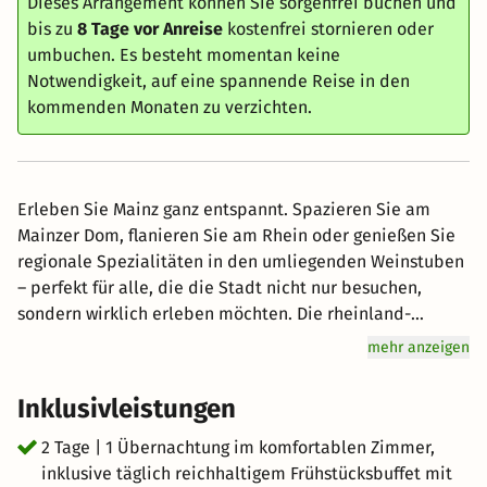
Dieses Arrangement können Sie sorgenfrei buchen und
bis zu
8 Tage vor Anreise
kostenfrei stornieren oder
umbuchen. Es besteht momentan keine
Notwendigkeit, auf eine spannende Reise in den
kommenden Monaten zu verzichten.
Erleben Sie Mainz ganz entspannt. Spazieren Sie am
Mainzer Dom, flanieren Sie am Rhein oder genießen Sie
regionale Spezialitäten in den umliegenden Weinstuben
– perfekt für alle, die die Stadt nicht nur besuchen,
sondern wirklich erleben möchten. Die rheinland-
pfälzische Landeshauptstadt begeistert mit über 2.000
mehr anzeigen
Jahren Geschichte, römischem Erbe, barocker Architektur
und einer einzigartigen Genusskultur. Von römischen
Inklusivleistungen
Ausgrabungen bis zur modernen Mainzer Kunstszene –
die Stadt vereint Historie und Gegenwart auf ganz
2 Tage | 1 Übernachtung im komfortablen Zimmer,
besondere Weise. Besuchen Sie Mainz und erleben Sie
inklusive täglich reichhaltigem Frühstücksbuffet mit