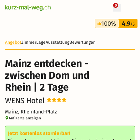
0
+ 6 Fotos
2 Tage
100%
4.9
34 CHF
/5
-63%
Angebot
Zimmer
Lage
Ausstattung
Bewertungen
Mainz entdecken -
zwischen Dom und
Rhein | 2 Tage
WENS Hotel
Mainz, Rheinland-Pfalz
Auf Karte anzeigen
Jetzt kostenlos stornierbar!