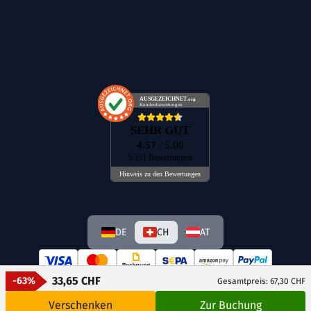
AUSGEZEICHNET
.org
Kundenbewertungen
SEHR GUT
4.57
/ 5.00
5.351 Bewertungen
Hinweis zu den Bewertungen
DE
CH
AT
33,65 CHF
-63%
Gesamtpreis: 67,30 CHF
Verschenken
Zur Buchung
© GetAway Travel GmbH 2026 Alle Rechte vorbehalten.