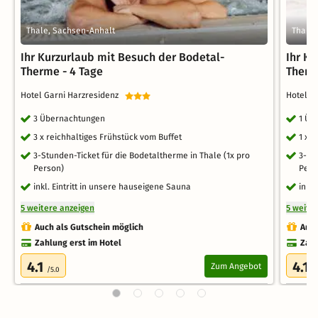
Thale, Sachsen-Anhalt
Thale,
Ihr Kurzurlaub mit Besuch der Bodetal-
Ihr K
Therme - 4 Tage
Therm
Hotel Garni Harzresidenz
Hotel G
3 Übernachtungen
1 Üb
3 x reichhaltiges Frühstück vom Buffet
1 x 
3-Stunden-Ticket für die Bodetaltherme in Thale (1x pro
3-St
Person)
Pers
inkl. Eintritt in unsere hauseigene Sauna
inkl
5 weitere anzeigen
5 weite
Auch als Gutschein möglich
Auch
Zahlung erst im Hotel
Zahl
4.1
4.1
Zum Angebot
/5.0
/