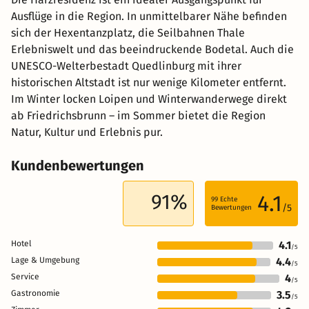
Ausflüge in die Region. In unmittelbarer Nähe befinden
sich der Hexentanzplatz, die Seilbahnen Thale
Erlebniswelt und das beeindruckende Bodetal. Auch die
UNESCO-Welterbestadt Quedlinburg mit ihrer
historischen Altstadt ist nur wenige Kilometer entfernt.
Im Winter locken Loipen und Winterwanderwege direkt
ab Friedrichsbrunn – im Sommer bietet die Region
Natur, Kultur und Erlebnis pur.
Kundenbewertungen
91%
4.1
99
Echte
/5
Bewertungen
Hotel
4.1
/5
Lage & Umgebung
4.4
/5
Service
4
/5
Gastronomie
3.5
/5