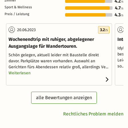
Zimmer
4.2
/5
Sport & Wellness
4.7
/5
Preis / Leistung
4.3
/5
20.06.2023
3.2
1
/5
Wochenendtrip mit ruhiger, abgelegener
Inte
Ausgangslage für Wandertouren.
Idyll
besch
Schön gelegen, aktuell leider mit Baustelle direkt
Leide
davor. Parkplätze waren vorhanden. Auswahl an
so...
W
Gerichten fürs Abendessen relativ groß, allerdings Ve...
Weiterlesen
alle Bewertungen anzeigen
Rechtliches Problem melden