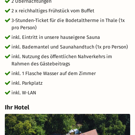
Bademantel und mit frischem Saunahandtuch lässt sich
2 Übernachtungen
der Tag in Ruhe genießen. Diese Auszeit kombiniert
2 x reichhaltiges Frühstück vom Buffet
perfekt Erholung und Naturerlebnis für ein
3-Stunden-Ticket für die Bodetaltherme in Thale (1x
entspannendes Gesamtpaket.
pro Person)
inkl. Eintritt in unsere hauseigene Sauna
inkl. Bademantel und Saunahandtuch (1x pro Person)
inkl. Nutzung des öffentlichen Nahverkehrs im
Rahmen des Gästebeitrags
inkl. 1 Flasche Wasser auf dem Zimmer
inkl. Parkplatz
inkl. W-LAN
Ihr Hotel