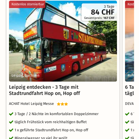
Kostenlos stornierbar
Kostenl
3 Tage
84 CHF
Gesamtpreis:
167 CHF
Leipzig, Sachsen
Ruhpol
Leipzig entdecken - 3 Tage mit
6 Tag
Stadtrundfahrt Hop on, Hop off
tägli
ACHAT Hotel Leipzig Messe
DEVA Ho
3 Tage / 2 Nächte im komfortablen Doppelzimmer
6 Ta
täglich Frühstück vom reichhaltigen Buffet
tägl
1 x geführte Stadtrundfahrt Hop on, Hop off
1 x 
Mineralwasser so viel ihr wollt
tägl