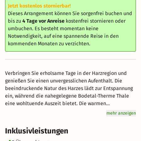
Jetzt kostenlos stornierbar!
Dieses Arrangement können Sie sorgenfrei buchen und
bis zu
4 Tage vor Anreise
kostenfrei stornieren oder
umbuchen. Es besteht momentan keine
Notwendigkeit, auf eine spannende Reise in den
kommenden Monaten zu verzichten.
Verbringen Sie erholsame Tage in der Harzregion und
genießen Sie einen unvergesslichen Aufenthalt. Die
beeindruckende Natur des Harzes lädt zur Entspannung
ein, während die nahegelegene Bodetal-Therme Thale
eine wohltuende Auszeit bietet. Die warmen
Thermalbecken laden zum Relaxen und Regenerieren
mehr anzeigen
ein. Nach einem erlebnisreichen Tag kann der Aufenthalt
im Saunabereich des Hotels mit entspannender
Inklusivleistungen
Atmosphäre abgerundet werden. In einem bequemen