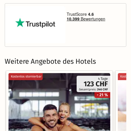
Weitere Angebote des Hotels
Kostenlos stornierbar
Kostenl
4 Tage
123 CHF
Gesamtpreis:
246 CHF
- 21 %