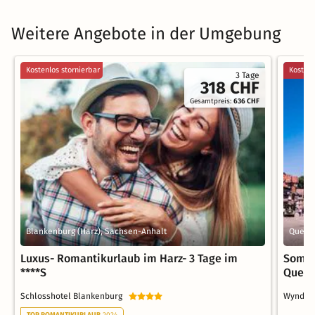
Weitere Angebote in der Umgebung
Kostenlos stornierbar
Kostenl
3 Tage
318 CHF
Gesamtpreis:
636 CHF
Blankenburg (Harz), Sachsen-Anhalt
Quedli
Luxus- Romantikurlaub im Harz- 3 Tage im
Somme
****S
Quedl
Schlosshotel Blankenburg
Wyndha
TOP ROMANTIKURLAUB
2024