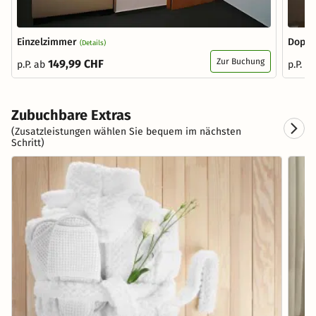
Einzelzimmer
Doppe
(Details)
Zur Buchung
149,99 CHF
p.P. ab
p.P. a
Zubuchbare Extras
(Zusatzleistungen wählen Sie bequem im nächsten
Schritt)