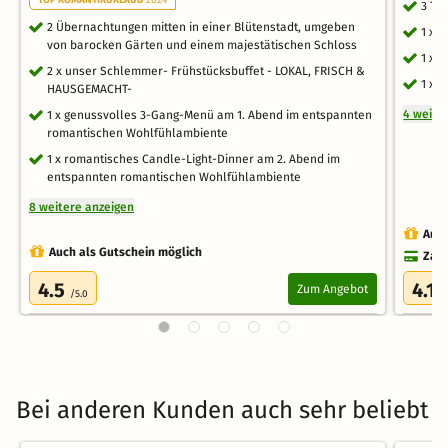
3 Ta
2 Übernachtungen mitten in einer Blütenstadt, umgeben
1 x 
von barocken Gärten und einem majestätischen Schloss
1 x 
2 x unser Schlemmer- Frühstücksbuffet - LOKAL, FRISCH &
1 x 
HAUSGEMACHT-
4 weite
1 x genussvolles 3-Gang-Menü am 1. Abend im entspannten
romantischen Wohlfühlambiente
1 x romantisches Candle-Light-Dinner am 2. Abend im
entspannten romantischen Wohlfühlambiente
8 weitere anzeigen
Auch
Auch als Gutschein möglich
Zahl
4.5
4.1
Zum Angebot
/5.0
/
Bei anderen Kunden auch sehr beliebt