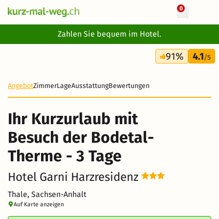
0
+ 28 Fotos
Zahlen Sie bequem im Hotel.
3 Tage
91%
4.1
91 CHF
/5
-25%
Angebot
Zimmer
Lage
Ausstattung
Bewertungen
Ihr Kurzurlaub mit
Besuch der Bodetal-
Therme - 3 Tage
Hotel Garni Harzresidenz
Thale, Sachsen-Anhalt
Auf Karte anzeigen