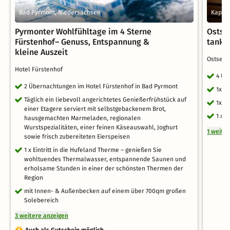
Bad Pyrmont, Niedersachsen
Kappel
Pyrmonter Wohlfühltage im 4 Sterne
Ostse
Fürstenhof– Genuss, Entspannung &
tanke
kleine Auszeit
Ostseeh
Hotel Fürstenhof
4 Üb
2 Übernachtungen im Hotel Fürstenhof in Bad Pyrmont
1x E
Täglich ein liebevoll angerichtetes Genießerfrühstück auf
1x r
einer Etagere serviert mit selbstgebackenem Brot,
1 x 
hausgemachten Marmeladen, regionalen
Wurstspezialitäten, einer feinen Käseauswahl, Joghurt
1 weite
sowie frisch zubereiteten Eierspeisen
1 x Eintritt in die Hufeland Therme – genießen Sie
wohltuendes Thermalwasser, entspannende Saunen und
erholsame Stunden in einer der schönsten Thermen der
Region
mit Innen- & Außenbecken auf einem über 700qm großen
Solebereich
3 weitere anzeigen