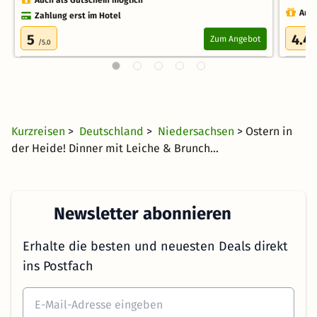
Auch als Gutschein möglich
Auch
Zahlung erst im Hotel
5
4.4
Zum Angebot
/5.0
Kurzreisen
>
Deutschland
>
Niedersachsen
> Ostern in
der Heide! Dinner mit Leiche & Brunch...
Newsletter abonnieren
Erhalte die besten und neuesten Deals direkt
ins Postfach