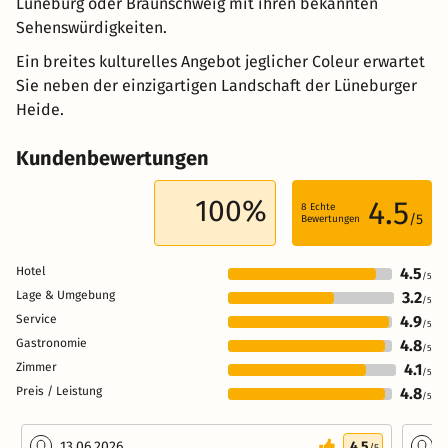
Lüneburg oder Braunschweig mit ihren bekannten
Sehenswürdigkeiten.
Ein breites kulturelles Angebot jeglicher Coleur erwartet
Sie neben der einzigartigen Landschaft der Lüneburger
Heide.
Kundenbewertungen
100%
4.5
8
Echte
/5
Bewertungen
Hotel
4.5
/5
Lage & Umgebung
3.2
/5
Service
4.9
/5
Gastronomie
4.8
/5
Zimmer
4.1
/5
Preis / Leistung
4.8
/5
13.06.2026
4.5
0
/5