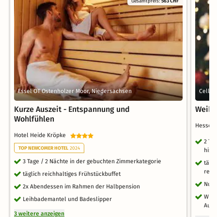
Gesamtpreis:
563 CHF
Essel OT Ostenholzer Moor, Niedersachsen
Celle,
Kurze Auszeit - Entspannung und
Weihn
Wohlfühlen
Hesse H
Hotel Heide Kröpke
2 Ta
TOP NEWCOMER HOTEL
2024
hist
3 Tage / 2 Nächte in der gebuchten Zimmerkategorie
tägl
reic
täglich reichhaltiges Frühstückbuffet
Nutz
2x Abendessen im Rahmen der Halbpension
WLAN
Leihbademantel und Badeslipper
Aufe
3 weitere anzeigen