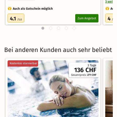
3 weite
Auch als Gutschein möglich
Auch
4.1
4
Zum Angebot
/5.0
/5.0
Bei anderen Kunden auch sehr beliebt
Kostenlos stornierbar
3 Tage
136 CHF
Gesamtpreis:
271 CHF