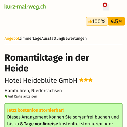
0
+ 8 Fotos
2 Tage
100%
4.5
121 CHF
/5
Angebot
Zimmer
Lage
Ausstattung
Bewertungen
Romantiktage in der
Heide
Hotel Heideblüte GmbH
Hambühren, Niedersachsen
Auf Karte anzeigen
Jetzt kostenlos stornierbar!
Dieses Arrangement können Sie sorgenfrei buchen und
bis zu
8 Tage vor Anreise
kostenfrei stornieren oder