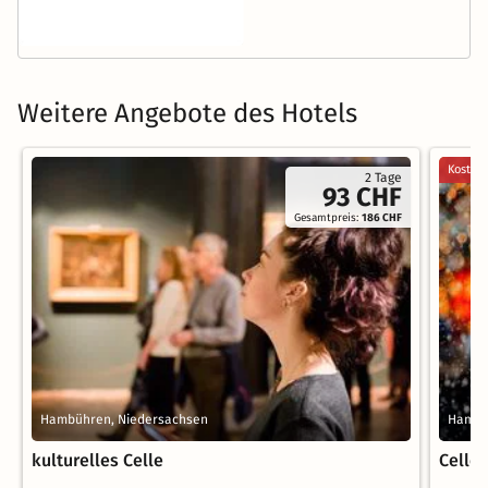
Weitere Angebote des Hotels
Kostenl
2 Tage
93 CHF
Gesamtpreis:
186 CHF
Hambühren, Niedersachsen
Hambü
kulturelles Celle
Celle