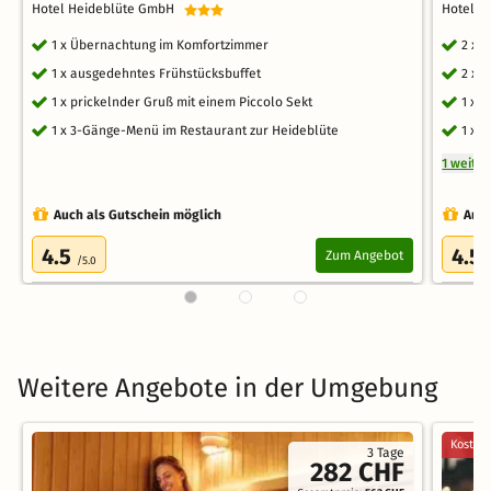
Hotel Heideblüte GmbH
Hotel 
1 x Übernachtung im Komfortzimmer
2 x 
1 x ausgedehntes Frühstücksbuffet
2 x 
1 x prickelnder Gruß mit einem Piccolo Sekt
1 x 
1 x 3-Gänge-Menü im Restaurant zur Heideblüte
1 x 
1 weite
Auch als Gutschein möglich
Auch
4.5
4.5
Zum Angebot
/5.0
Weitere Angebote in der Umgebung
Kostenl
3 Tage
282 CHF