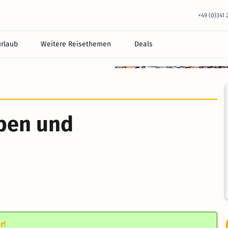
+49 (0)341
urlaub
Weitere Reisethemen
Deals
ben und
r!