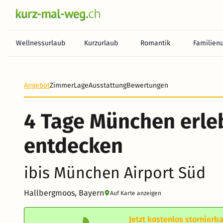
Wellnessurlaub
Kurzurlaub
Romantik
Familien
Angebot
Zimmer
Lage
Ausstattung
Bewertungen
4 Tage München erle
entdecken
ibis München Airport Süd
Hallbergmoos, Bayern
Auf Karte anzeigen
Jetzt kostenlos stornierba