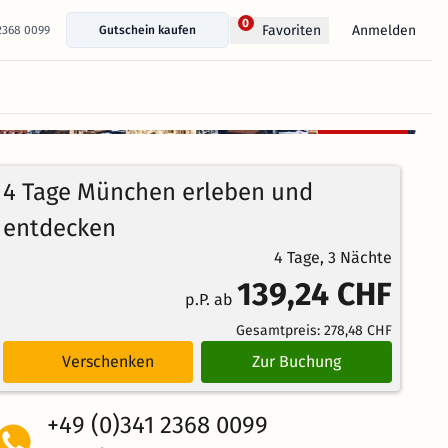
0
Anmelden
Favoriten
 2368 0099
Gutschein kaufen
+ 16 Fotos anzeigen
Kostenlos
100%
stornierbar
4.3
3
Echte
/5
4 Tage München erleben und
Bewertungen
Weiterempfehlung
Großartig
entdecken
4 Tage, 3 Nächte
139,24 CHF
p.P. ab
Gesamtpreis:
278,48 CHF
Verschenken
Zur Buchung
+49 (0)341 2368 0099