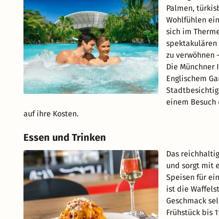
Palmen, türki
Wohlfühlen ein
sich im Therme
spektakulären 
zu verwöhnen –
Die Münchner I
Englischem Ga
Stadtbesichtig
einem Besuch d
auf ihre Kosten.
Essen und Trinken
Das reichhalti
und sorgt mit
Speisen für ei
ist die Waffels
Geschmack sel
Frühstück bis 