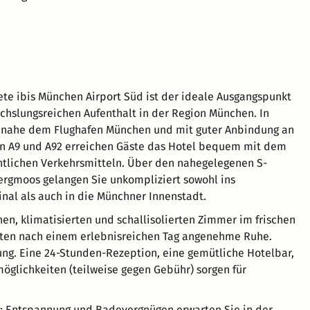
ete ibis München Airport Süd ist der ideale Ausgangspunkt
chslungsreichen Aufenthalt in der Region München. In
e nahe dem Flughafen München und mit guter Anbindung an
n A9 und A92 erreichen Gäste das Hotel bequem mit dem
ntlichen Verkehrsmitteln. Über den nahegelegenen S-
rgmoos gelangen Sie unkompliziert sowohl ins
nal als auch in die Münchner Innenstadt.
en, klimatisierten und schallisolierten Zimmer im frischen
eten nach einem erlebnisreichen Tag angenehme Ruhe.
ung. Eine 24-Stunden-Rezeption, eine gemütliche Hotelbar,
öglichkeiten (teilweise gegen Gebühr) sorgen für
ng: Entspannung und Badevergnügen erwarten Sie in der