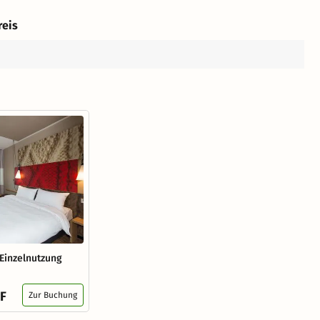
reis
Einzelnutzung
HF
Zur Buchung