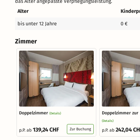
das Alter angepasste Verpflegungsleistung.
Alter
Kinderp
bis unter 12 Jahre
0 €
Zimmer
Doppelzimmer
Doppelzimmer zur 
(Details)
(Details)
139,24 CHF
242,04 C
Zur Buchung
p.P. ab
p.P. ab