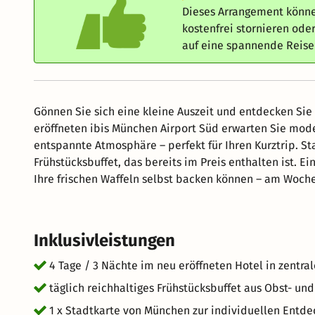
Dieses Arrangement könne
kostenfrei stornieren od
auf eine spannende Reis
Gönnen Sie sich eine kleine Auszeit und entdecken Sie
eröffneten ibis München Airport Süd erwarten Sie mode
entspannte Atmosphäre – perfekt für Ihren Kurztrip. Starten Sie jeden Tag mit einem reichhaltigen
Frühstücksbuffet, das bereits im Preis enthalten ist. Ei
Ihre frischen Waffeln selbst backen können – am Wochenende sogar bis 11 Uhr
erreichen Sie schnell und bequem sowohl den Flughafe
durch den Englischen Garten, ein Besuch der Therme Er
München hat für jeden Geschmack etwas zu bieten.
Inklusivleistungen
4 Tage / 3 Nächte im neu eröffneten Hotel in zentr
täglich reichhaltiges Frühstücksbuffet aus Obst- un
1 x Stadtkarte von München zur individuellen Entd