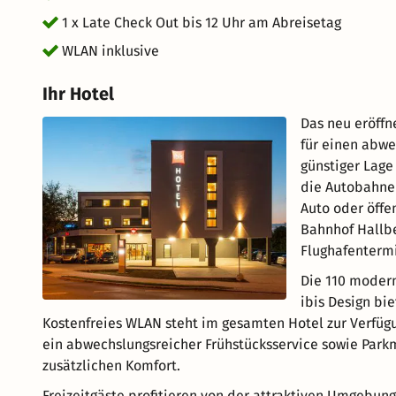
1 x Late Check Out bis 12 Uhr am Abreisetag
WLAN inklusive
Ihr Hotel
Das neu eröffn
für einen abwe
günstiger Lag
die Autobahne
Auto oder öffe
Bahnhof Hallbe
Flughafentermi
Die 110 modern
ibis Design bi
Kostenfreies WLAN steht im gesamten Hotel zur Verfüg
ein abwechslungsreicher Frühstücksservice sowie Parkm
zusätzlichen Komfort.
Freizeitgäste profitieren von der attraktiven Umgebu