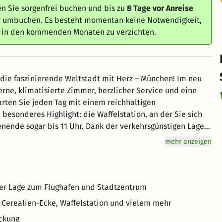
n Sie sorgenfrei buchen und bis zu
8 Tage vor Anreise
er umbuchen. Es besteht momentan keine Notwendigkeit,
e in den kommenden Monaten zu verzichten.
 die faszinierende Weltstadt mit Herz – München! Im neu
rne, klimatisierte Zimmer, herzlicher Service und eine
n besonderes Highlight: die Waffelstation, an der Sie sich
. Dank der verkehrsgünstigen Lage
n München als auch die Innenstadt. Ob ein Spaziergang
mehr anzeigen
ding oder ein spannendes Erlebnis in der Allianz Arena –
aler Lage zum Flughafen und Stadtzentrum
d Cerealien-Ecke, Waffelstation und vielem mehr
eckung