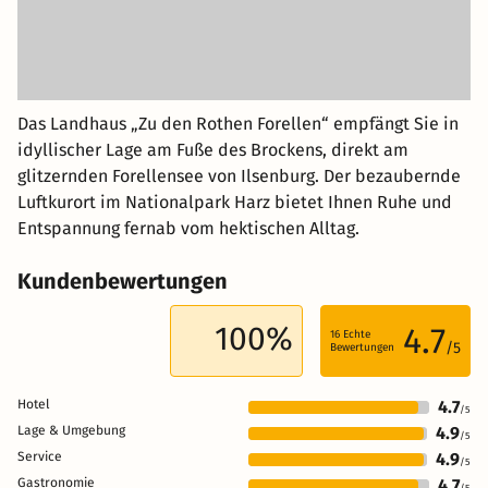
Das Landhaus „Zu den Rothen Forellen“ empfängt Sie in
idyllischer Lage am Fuße des Brockens, direkt am
glitzernden Forellensee von Ilsenburg. Der bezaubernde
Luftkurort im Nationalpark Harz bietet Ihnen Ruhe und
Entspannung fernab vom hektischen Alltag.
Kundenbewertungen
100%
4.7
16
Echte
/5
Bewertungen
Hotel
4.7
/5
Lage & Umgebung
4.9
/5
Service
4.9
/5
Gastronomie
4.7
/5