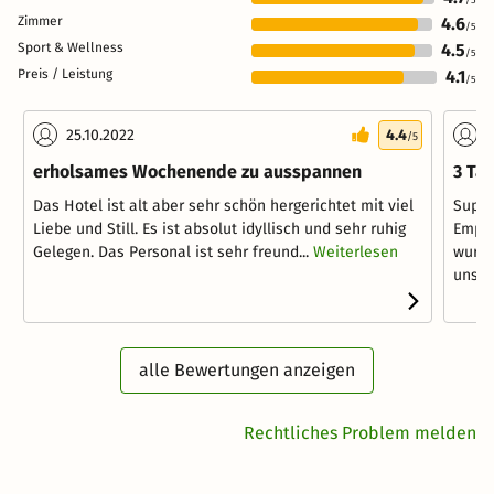
Zimmer
4.6
/5
Sport & Wellness
4.5
/5
Preis / Leistung
4.1
/5
25.10.2022
4.4
0
/5
erholsames Wochenende zu ausspannen
3 Ta
Das Hotel ist alt aber sehr schön hergerichtet mit viel
Super
Liebe und Still. Es ist absolut idyllisch und sehr ruhig
Empfa
Gelegen. Das Personal ist sehr freund...
Weiterlesen
wurde
unser 
alle Bewertungen anzeigen
Rechtliches Problem melden