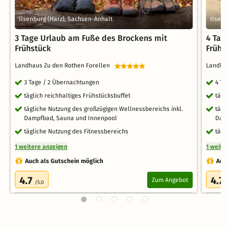
Ilsenburg (Harz), Sachsen-Anhalt
Ilsenb
3 Tage Urlaub am Fuße des Brockens mit
4 Tag
Frühstück
Frühs
Landhaus Zu den Rothen Forellen
Landhau
3 Tage / 2 Übernachtungen
4 Ta
täglich reichhaltiges Frühstücksbuffet
tägl
tägliche Nutzung des großzügigen Wellnessbereichs inkl.
tägl
Dampfbad, Sauna und Innenpool
Damp
tägliche Nutzung des Fitnessbereichs
tägl
1 weitere anzeigen
1 weite
Auch als Gutschein möglich
Auch
4.7
4.7
Zum Angebot
/5.0
/