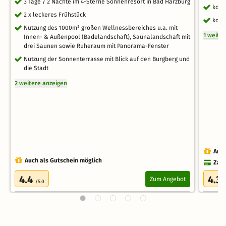
3 Tage / 2 Nächte im 4-Sterne Sonnenresort in Bad Harzburg
kost
2 x leckeres Frühstück
kost
Nutzung des 1000m² großen Wellnessbereiches u.a. mit
1 weite
Innen- & Außenpool (Badelandschaft), Saunalandschaft mit
drei Saunen sowie Ruheraum mit Panorama-Fenster
Nutzung der Sonnenterrasse mit Blick auf den Burgberg und
die Stadt
2 weitere anzeigen
Auch
Auch als Gutschein möglich
Zahl
4.4
4.3
Zum Angebot
/5.0
/