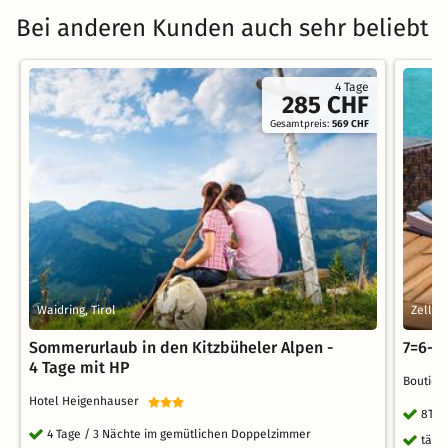
Bei anderen Kunden auch sehr beliebt
4 Tage
285 CHF
Gesamtpreis:
569 CHF
Waidring, Tirol
Zell a
Sommerurlaub in den Kitzbüheler Alpen -
7=6-D
4 Tage mit HP
Boutiqu
Hotel Heigenhauser
8Tag
4 Tage / 3 Nächte im gemütlichen Doppelzimmer
tägl