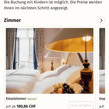
Die Buchung mit Kindern ist möglich. Die Preise werden
Ihnen im nächsten Schritt angezeigt.
Zimmer
Einzelzimmer
Doppe
(Details)
nicht verfügbar
180,86 CHF
p.P. ab
p.P. a