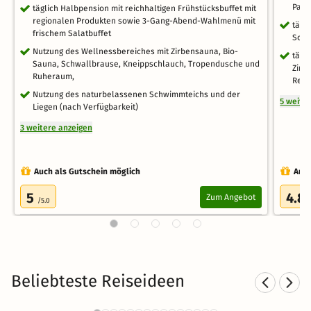
Part
täglich Halbpension mit reichhaltigen Frühstücksbuffet mit
regionalen Produkten sowie 3-Gang-Abend-Wahlmenü mit
tägl
frischem Salatbuffet
Schi
Nutzung des Wellnessbereiches mit Zirbensauna, Bio-
tägl
Sauna, Schwallbrause, Kneippschlauch, Tropendusche und
Zirb
Ruheraum,
Rege
Nutzung des naturbelassenen Schwimmteichs und der
5 weite
Liegen (nach Verfügbarkeit)
3 weitere anzeigen
Auch als Gutschein möglich
Auch
5
4.8
Zum Angebot
/5.0
Beliebteste Reiseideen
Kurzurlaub in den Bergen