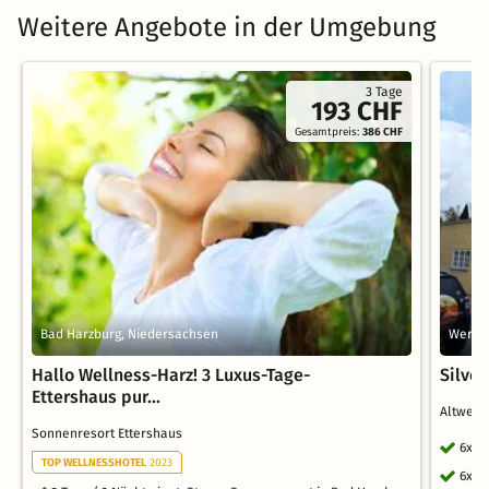
Weitere Angebote in der Umgebung
3 Tage
193 CHF
Gesamtpreis:
386 CHF
Bad Harzburg, Niedersachsen
Werni
Hallo Wellness-Harz! 3 Luxus-Tage-
Silves
Ettershaus pur...
Altwern
Sonnenresort Ettershaus
6x Ü
TOP WELLNESSHOTEL
2023
6x r