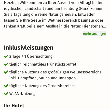
Herzlich Willkommen zu Ihrer Auszeit vom Alltag! In der
idyllischen Landschaft rund um Ilsenburg (Harz) können
Sie 2 Tage lang die reine Natur genießen. Entweder
lassen Sie Ihre Seele im Wellnessbereich baumeln oder
tanken Kraft bei einem Ausflug in die Natur. Hier stehen
Ihnen alle Möglichkeiten offen! Auch Genuss wird hier
mehr anzeigen
groß geschrieben: Starten Sie mit einem reichhaltigen
Frühstücksbuffet für Genießer vital in den Tag. Freuen Sie
Inklusivleistungen
sich auf hervorragenden Service und eine erholsame
Atmosphäre bei Ihrem Urlaub in der Natur. kurz-mal-
2 Tage / 1 Übernachtung
weg.de wünscht Ihnen einen tollen Aufenthalt im
täglich reichhaltiges Frühstücksbuffet
schönen Ilsenburg (Harz).
tägliche Nutzung des großzügigen Wellnessbereichs
inkl. Dampfbad, Sauna und Innenpool
tägliche Nutzung des Fitnessbereichs
WLAN-Nutzung
Ihr Hotel