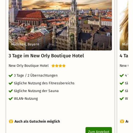
München, Bayern
Münch
3 Tage im New Orly Boutique Hotel
4 Tag
New Orly Boutique Hotel
New Orl
3 Tage / 2 Übernachtungen
4 Ta
tägliche Nutzung des Fitnessbereichs
tägl
tägliche Nutzung der Sauna
tägl
WLAN-Nutzung
WLA
Auch als Gutschein möglich
Auch
Zum Angebot