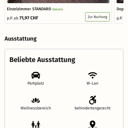
Einzelzimmer STANDARD
Doppe
(Details)
Zur Buchung
71,97 CHF
p.P. ab
p.P. a
Ausstattung
Beliebte Ausstattung
Parkplatz
W-Lan
Wellnessbereich
behindertengerecht