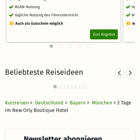
WLAN-Nutzung
tägl
tägliche Nutzung des Fitnessbereichs
WLA
Auch als Gutschein möglich
Auch
Zum Angebot
Beliebteste Reiseideen
Städtereisen nach München
376 Angebote
23 CHF
ab
Kurzreisen
>
Deutschland
>
Bayern
>
München
> 2 Tage
im New Orly Boutique Hotel
Newsletter abonnieren