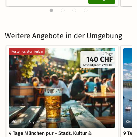
Weitere Angebote in der Umgebung
Kostenlos stornierbar
4 Tage
140 CHF
Gesamtpreis:
279 CHF
München, Bayern
Kirchh
4 Tage München pur – Stadt, Kultur &
9 Tag