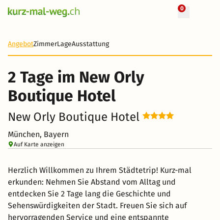
0
+ 16 Fotos
2 Tage
40 CHF
Angebot
Zimmer
Lage
Ausstattung
-77%
2 Tage im New Orly
Boutique Hotel
New Orly Boutique Hotel
München, Bayern
Auf Karte anzeigen
Herzlich Willkommen zu Ihrem Städtetrip! Kurz-mal
erkunden: Nehmen Sie Abstand vom Alltag und
entdecken Sie 2 Tage lang die Geschichte und
Sehenswürdigkeiten der Stadt. Freuen Sie sich auf
hervorragenden Service und eine entspannte