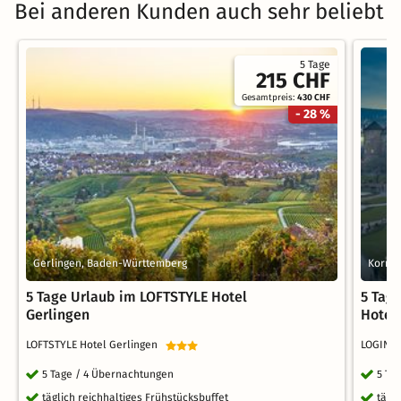
Bei anderen Kunden auch sehr beliebt
5 Tage
215 CHF
Gesamtpreis:
430 CHF
- 28 %
Gerlingen, Baden-Württemberg
Kornt
5 Tage Urlaub im LOFTSTYLE Hotel
5 Tag
Gerlingen
Hotel
LOFTSTYLE Hotel Gerlingen
LOGINN 
5 Tage / 4 Übernachtungen
5 Ta
täglich reichhaltiges Frühstücksbuffet
tägl