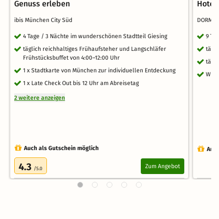
Genuss erleben
Hotel
ibis München City Süd
DORMER
4 Tage / 3 Nächte im wunderschönen Stadtteil Giesing
9 Ta
täglich reichhaltiges Frühaufsteher und Langschläfer
tägl
Frühstücksbuffet von 4:00–12:00 Uhr
tägl
1 x Stadtkarte von München zur individuellen Entdeckung
WLA
1 x Late Check Out bis 12 Uhr am Abreisetag
2 weitere anzeigen
Auch als Gutschein möglich
Auch
4.3
Zum Angebot
/5.0