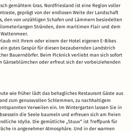
risch gemähtem Gras. Nordfriesland ist eine Region voller
ontraste, geprägt von der endlosen Weite der Landschaft
s, den von unzähligen Schafen und Lämmern besiedelten
kilometerlangen Stränden, dem maritimen Flair und dem
e Wattenmeer.
laub mit Ihrem oder einem der Hotel eigenen E-Bikes
in gutes Gespür für diesen bezaubernden Landstrich
scher Bauerndörfer. Beim Picknick verliebt man sich sofort
en Gänseblümchen oder erfreut sich der vorbeiziehenden
ute wie früher lädt das behagliches Restaurant Gäste aus
and zum genussvollen Schlemmen, zu nachhaltigem
ntspannten Verweilen ein. Im Wintergarten lassen Sie in
sesseln die Seele baumeln und erfreuen sich am freien
ändliche Idylle. Die gemütliche „Stuuv“ ist Treffpunk für
präche in angenehmer Atmosphäre. Und in der warmen