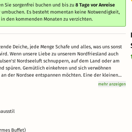
n Sie sorgenfrei buchen und bis zu
8 Tage vor Anreise
er umbuchen. Es besteht momentan keine Notwendigkeit,
e in den kommenden Monaten zu verzichten.
tzende Deiche, jede Menge Schafe und alles, was uns sonst
 wird. Wenn unsere Liebe zu unserem Nordfriesland auch
 Paulsen's! Nordseeluft schnuppern, auf dem Land oder am
ind spüren. Gemütlich einkehren und sich verwöhnen
ich an der Nordsee entspannen möchten. Eine der kleinen
rünen Küstenstraße.
mehr anzeigen
ausstil
rmes Buffet)