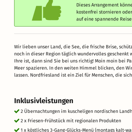
Dieses Arrangement könne
kostenfrei stornieren od
auf eine spannende Reis
Wir lieben unser Land, die See, die frische Brise, schü
noch in dieser Region täglich wundervolles geschenkt
Ihre ist, dann sind Sie bei uns richtig! Moin moin bei
Meer spazieren. In den weiten Himmel blicken, den W
lassen. Nordfriesland ist ein Ziel für Menschen, die s
ländlich geprägten Ortschaften ist Bohmstedt an der g
Inklusivleistungen
2 Übernachtungen im kuscheligen nordischen Landh
2 x Friesen-Frühstück mit regionalen Produkten
1 x köstliches 3-Gang-Glücks-Menü (montags kalt-wa