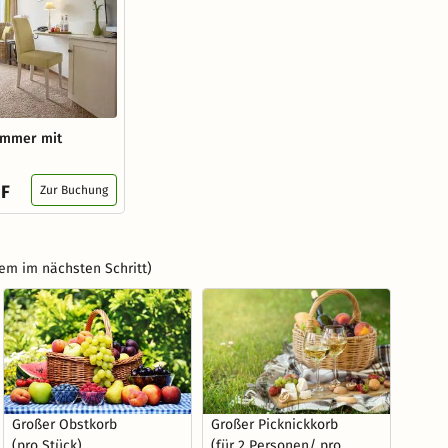
immer mit
HF
Zur Buchung
em im nächsten Schritt)
Großer Obstkorb
Großer Picknickkorb
(pro Stück)
(für 2 Personen/ pro