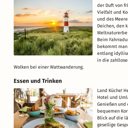
der Duft von f
Vielfalt und K
und des Meere
Deichen, den 
Weltnaturerb
Beim Fahrradur
bekommt man e
entlang idylli
in die zahllos
Wolken bei einer Wattwanderung.
Essen und Trinken
Land Küche! He
Hotel und Uml
Genießen und e
bequemen Korb
Blick auf die l
gesellige Ges