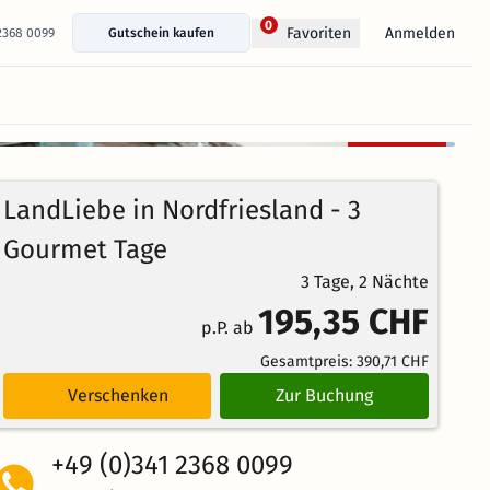
0
Anmelden
Favoriten
 2368 0099
Gutschein kaufen
+ 11 Fotos anzeigen
Kostenlos
100%
stornierbar
4.6
11
Echte
/5
LandLiebe in Nordfriesland - 3
Bewertungen
Weiterempfehlung
Brillant
Gourmet Tage
3 Tage, 2 Nächte
195,35 CHF
p.P. ab
Gesamtpreis:
390,71 CHF
Verschenken
Zur Buchung
+49 (0)341 2368 0099