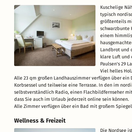
Kuschelige Näh
typisch nordis
größtenteils m
schwarzbunte K
einem himmlis
hausgemachtem
Landbrot und 
klare Luft und
Paulsen's 29 L
Viel helles Ho
Alle 23 qm großen Landhauszimmer verfügen über ein D
Korbsessel und teilweise eine Terrasse. In den im nor
selbstverständlich Radio, einen Flachbildfernseher mit
dass Sie auch im Urlaub jederzeit online sein können.
Alle Zimmer verfügen über ein Bad mit großem Spiegel
Wellness & Freizeit
Die Nordsee is