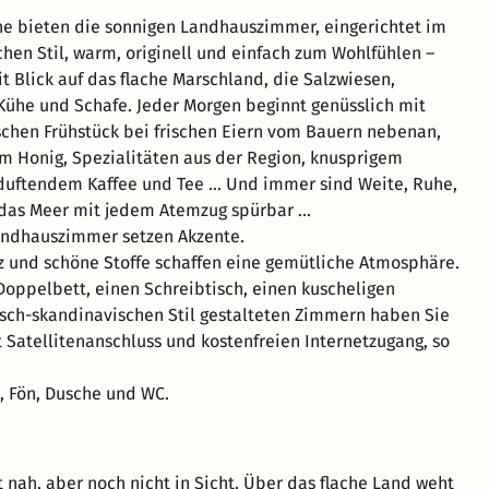
e bieten die sonnigen Landhauszimmer, eingerichtet im
chen Stil, warm, originell und einfach zum Wohlfühlen –
it Blick auf das flache Marschland, die Salzwiesen,
ühe und Schafe. Jeder Morgen beginnt genüsslich mit
chen Frühstück bei frischen Eiern vom Bauern nebenan,
 Honig, Spezialitäten aus der Region, knusprigem
duftendem Kaffee und Tee … Und immer sind Weite, Ruhe,
 das Meer mit jedem Atemzug spürbar …
andhauszimmer setzen Akzente.
lz und schöne Stoffe schaffen eine gemütliche Atmosphäre.
oppelbett, einen Schreibtisch, einen kuscheligen
disch-skandinavischen Stil gestalteten Zimmern haben Sie
 Satellitenanschluss und kostenfreien Internetzugang, so
, Fön, Dusche und WC.
t nah, aber noch nicht in Sicht. Über das flache Land weht