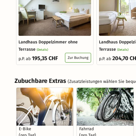
Landhaus Doppelzimmer ohne
Landhaus Doppelz
Terrasse
Terrasse
(Details)
(Details)
195,35 CHF
204,70 C
Zur Buchung
p.P. ab
p.P. ab
Zubuchbare Extras
(Zusatzleistungen wählen Sie bequ
E-Bike
Fahrrad
(pro Tag)
(pro Tag)