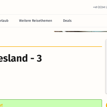
+49 (0)341
urlaub
Weitere Reisethemen
Deals
esland - 3
r!