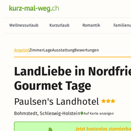
Wellnessurlaub
Kurzurlaub
Romantik
Familien
Angebot
Zimmer
Lage
Ausstattung
Bewertungen
LandLiebe in Nordfri
Gourmet Tage
Paulsen's Landhotel
Bohmstedt, Schleswig-Holstein
Auf Karte anzeigen
Jetzt kostenlos stornierba