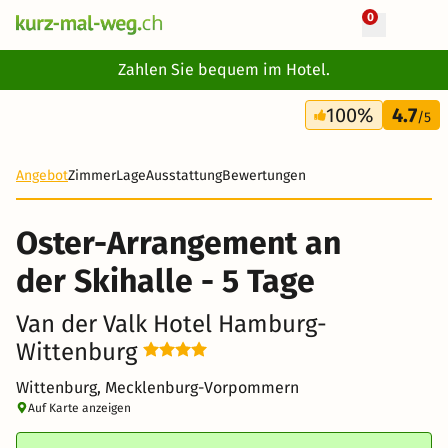
0
+ 14 Fotos
Zahlen Sie bequem im Hotel.
5 Tage
100%
4.7
419 CHF
/5
Angebot
Zimmer
Lage
Ausstattung
Bewertungen
Oster-Arrangement an
der Skihalle - 5 Tage
Van der Valk Hotel Hamburg-
Wittenburg
Wittenburg, Mecklenburg-Vorpommern
Auf Karte anzeigen