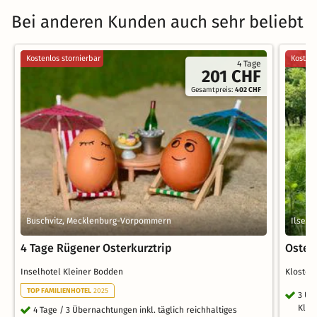
Bei anderen Kunden auch sehr beliebt
Kostenlos stornierbar
Kostenl
4 Tage
201 CHF
Gesamtpreis:
402 CHF
Buschvitz, Mecklenburg-Vorpommern
Ilsenb
4 Tage Rügener Osterkurztrip
Oster
Inselhotel Kleiner Bodden
Kloster
TOP FAMILIENHOTEL
2025
3 Üb
Klos
4 Tage / 3 Übernachtungen inkl. täglich reichhaltiges