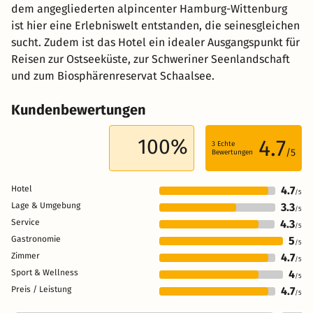
dem angegliederten alpincenter Hamburg-Wittenburg
ist hier eine Erlebniswelt entstanden, die seinesgleichen
sucht. Zudem ist das Hotel ein idealer Ausgangspunkt für
Reisen zur Ostseeküste, zur Schweriner Seenlandschaft
und zum Biosphärenreservat Schaalsee.
Kundenbewertungen
100%
4.7
3
Echte
/5
Bewertungen
Hotel
4.7
/5
Lage & Umgebung
3.3
/5
Service
4.3
/5
Gastronomie
5
/5
Zimmer
4.7
/5
Sport & Wellness
4
/5
Preis / Leistung
4.7
/5