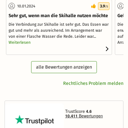
10.01.2024
3.9
0
/5
Sehr gut, wenn man die Skihalle nutzen möchte
Gelu
Die Verbindung zur Skihalle ist sehr gut. Das Essen war
Die Z
gut und mehr als ausreichend. Im Arrangement war
erwar
von einer Flasche Wasser die Rede. Leider war...
aufme
Weiterlesen
Arran
alle Bewertungen anzeigen
Rechtliches Problem melden