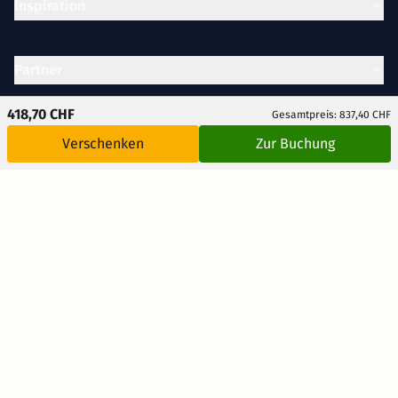
Inspiration
Partner
418,70 CHF
Gesamtpreis: 837,40 CHF
Unternehmen
Verschenken
Zur Buchung
Rechtliches
AUSGEZEICHNET
.org
Kundenbewertungen
SEHR GUT