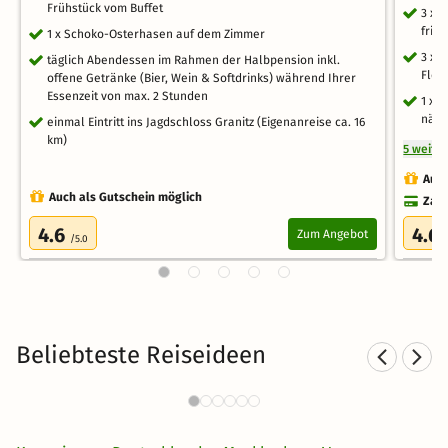
Frühstück vom Buffet
3 x 
fris
1 x Schoko-Osterhasen auf dem Zimmer
3 x 
täglich Abendessen im Rahmen der Halbpension inkl.
Flei
offene Getränke (Bier, Wein & Softdrinks) während Ihrer
Essenzeit von max. 2 Stunden
1 x 
näch
einmal Eintritt ins Jagdschloss Granitz (Eigenanreise ca. 16
km)
5 weite
Auch
Auch als Gutschein möglich
Zahl
4.6
4.6
Zum Angebot
/5.0
Beliebteste Reiseideen
Familienurlaub in
Norddeutschland
28 CHF
2893 Angebote
ab