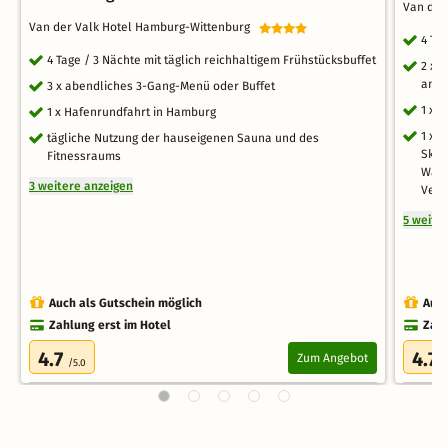
Van der
Van der Valk Hotel Hamburg-Wittenburg
4 Ta
4 Tage / 3 Nächte mit täglich reichhaltigem Frühstücksbuffet
2 x 
am 0
3 x abendliches 3-Gang-Menü oder Buffet
1 x S
1 x Hafenrundfahrt in Hamburg
1 x C
tägliche Nutzung der hauseigenen Sauna und des
Skih
Fitnessraums
Wass
3 weitere anzeigen
Verl
5 weite
Auch als Gutschein möglich
Auch
Zahlung erst im Hotel
Zahl
4.7
4.7
Zum Angebot
/5.0
/