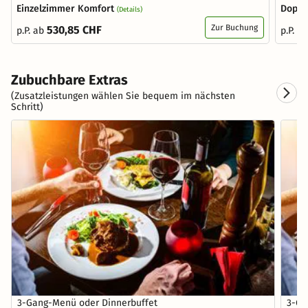
Einzelzimmer Komfort
Doppe
(Details)
Zur Buchung
530,85 CHF
p.P. ab
p.P. a
Zubuchbare Extras
(Zusatzleistungen wählen Sie bequem im nächsten
Schritt)
3-Gang-Menü oder Dinnerbuffet
3-Ga