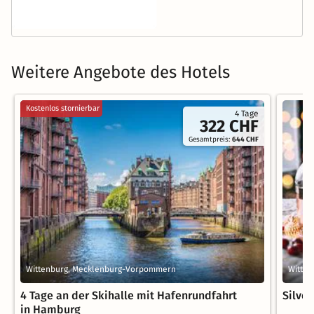
Weitere Angebote des Hotels
Kostenlos stornierbar
4 Tage
322 CHF
Gesamtpreis:
644 CHF
Wittenburg, Mecklenburg-Vorpommern
Witte
4 Tage an der Skihalle mit Hafenrundfahrt
Silves
in Hamburg