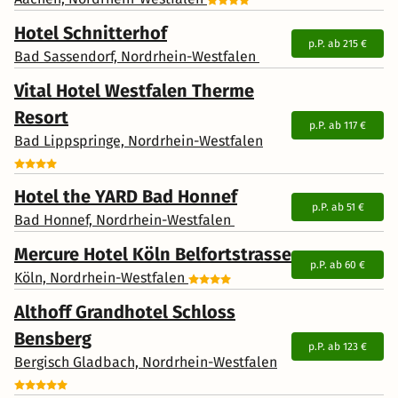
Hotel Schnitterhof
p.P. ab
215 €
Bad Sassendorf, Nordrhein-Westfalen
Vital Hotel Westfalen Therme
Resort
p.P. ab
117 €
Bad Lippspringe, Nordrhein-Westfalen
Hotel the YARD Bad Honnef
p.P. ab
51 €
Bad Honnef, Nordrhein-Westfalen
Mercure Hotel Köln Belfortstrasse
p.P. ab
60 €
Köln, Nordrhein-Westfalen
Althoff Grandhotel Schloss
Bensberg
p.P. ab
123 €
Bergisch Gladbach, Nordrhein-Westfalen