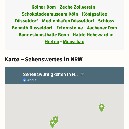
Kölner Dom
-
Zeche Zollverein
-
Schokoladenmuseum Köln
-
Königsallee
Düsseldorf
-
Medienhafen Düsseldorf
-
Schloss
Benrath Düsseldorf
-
Externsteine
-
Aachener Dom
-
Bundeskunsthalle Bonn
-
Halde Hoheward in
Herten
-
Monschau
Karte – Sehenswertes in NRW