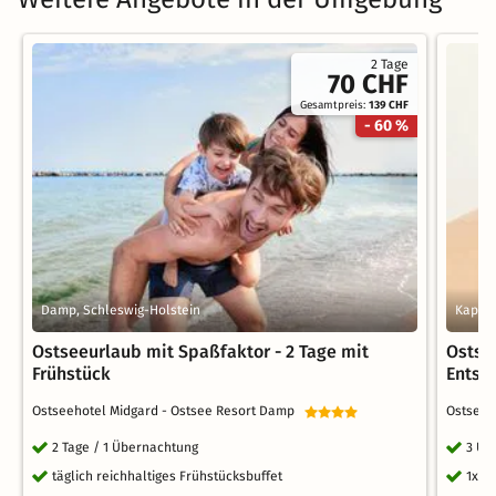
2 Tage
70 CHF
Gesamtpreis:
139 CHF
- 60 %
Damp, Schleswig-Holstein
Kappel
Ostseeurlaub mit Spaßfaktor - 2 Tage mit
Ostse
Frühstück
Entsp
Ostseehotel Midgard - Ostsee Resort Damp
Ostseeh
2 Tage / 1 Übernachtung
3 Üb
täglich reichhaltiges Frühstücksbuffet
1x E