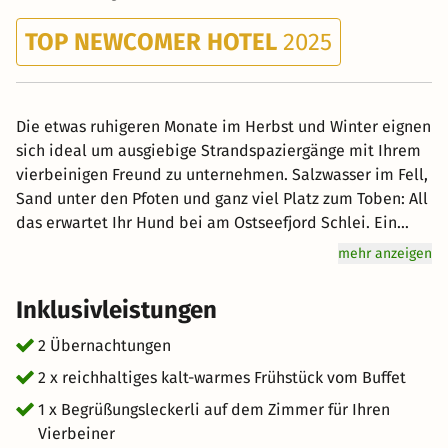
TOP NEWCOMER HOTEL
2025
Die etwas ruhigeren Monate im Herbst und Winter eignen
sich ideal um ausgiebige Strandspaziergänge mit Ihrem
vierbeinigen Freund zu unternehmen. Salzwasser im Fell,
Sand unter den Pfoten und ganz viel Platz zum Toben: All
das erwartet Ihr Hund bei am Ostseefjord Schlei. Ein
ruhiges und warmes Plätzchen zum Kräfte tanken gibt es
mehr anzeigen
dann im Schlei Hotel. Und auch für Frauchen und / oder
Herrchen finden wir sicherlich ein gemütliches Bett zum
Inklusivleistungen
Schlafen. An den Tagen werden Sie mit einem tollem
Frühstück verwöhnt (der Hund darf nicht mit in den
2 Übernachtungen
Frühstücksraum).
2 x reichhaltiges kalt-warmes Frühstück vom Buffet
1 x Begrüßungsleckerli auf dem Zimmer für Ihren
Vierbeiner