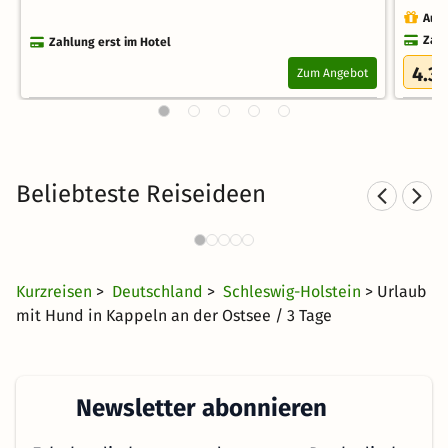
Auch
Zahl
Zahlung erst im Hotel
4.3
Zum Angebot
/
Beliebteste Reiseideen
Sporthotels an der Ostsee
1475 Angebote
39 CHF
ab
Kurzreisen
>
Deutschland
>
Schleswig-Holstein
> Urlaub
mit Hund in Kappeln an der Ostsee / 3 Tage
Newsletter abonnieren