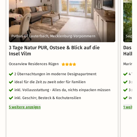
Putbus OT Lauterbach, Mecklenburg-Vorpommern
Sagar
3 Tage Natur PUR, Ostsee & Blick auf die
Das Me
Insel Vilm
Halbp
Oceanview Residences Rügen
Marina
2 Übernachtungen im moderne Designapartment
4 Ta
ideal für die Zeit zu zweit oder für Familien
3 x 
inkl. Vollausstattung - Alles da, nichts einpacken müssen
3 x 
inkl. Geschirr, Besteck & Kochutensilien
inkl
5 weitere anzeigen
1 weite