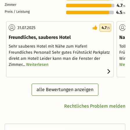
Zimmer
4.7
/5
Preis / Leistung
4.5
/5
31.07.2025
4.7
2
/5
Freundliches, sauberes Hotel
Nahe
Sehr sauberes Hotel mit Nähe zum Hafen!
Tolle
Freundliches Personal! Sehr gutes Frühstück! Parkplatz
Frühs
direkt am Hotel! Leider kann man die Fenster der
Wir h
Zimmer...
Weiterlesen
Weite
alle Bewertungen anzeigen
Rechtliches Problem melden