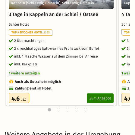
Kappeln (Schleswig-Holstein), Schleswig-Holstein
Kappel
3 Tage in Kappeln an der Schlei / Ostsee
4 Tag
Schlei Hotel
Schlei 
TOP NEWCOMER HOTEL
2025
TOP NE
2 Übernachtungen
3 Üb
2 x reichhaltiges kalt-warmes Frühstück vom Buffet
3 x 
inkl. 1 Flasche Wasser auf dem Zimmer bei Anreise
inkl
inkl. Parkplatz
inkl.
1 weitere anzeigen
1 weite
Auch als Gutschein möglich
Auch
Zahlung erst im Hotel
Zahl
4.6
4.6
Zum Angebot
/5.0
Weitere Angebote in der Umgebung