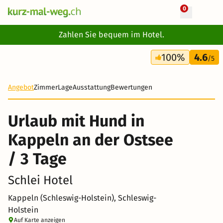
0
+ 15 Fotos
Zahlen Sie bequem im Hotel.
3 Tage
100%
4.6
187 CHF
/5
-23%
Angebot
Zimmer
Lage
Ausstattung
Bewertungen
Urlaub mit Hund in
Kappeln an der Ostsee
/ 3 Tage
Schlei Hotel
Kappeln (Schleswig-Holstein), Schleswig-
Holstein
Auf Karte anzeigen