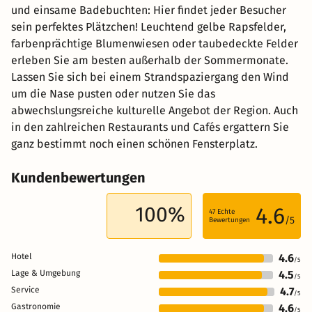
und einsame Badebuchten: Hier findet jeder Besucher
sein perfektes Plätzchen! Leuchtend gelbe Rapsfelder,
farbenprächtige Blumenwiesen oder taubedeckte Felder
erleben Sie am besten außerhalb der Sommermonate.
Lassen Sie sich bei einem Strandspaziergang den Wind
um die Nase pusten oder nutzen Sie das
abwechslungsreiche kulturelle Angebot der Region. Auch
in den zahlreichen Restaurants und Cafés ergattern Sie
ganz bestimmt noch einen schönen Fensterplatz.
Kundenbewertungen
100%
4.6
47
Echte
/5
Bewertungen
Hotel
4.6
/5
Lage & Umgebung
4.5
/5
Service
4.7
/5
Gastronomie
4.6
/5