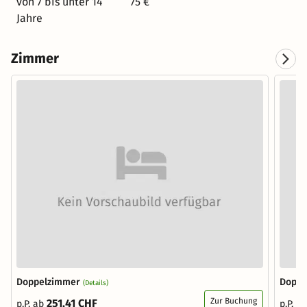
von 7 bis unter 14
75 €
Jahre
Zimmer
Doppelzimmer
Doppe
(Details)
Zur Buchung
251,41 CHF
p.P. ab
p.P. a