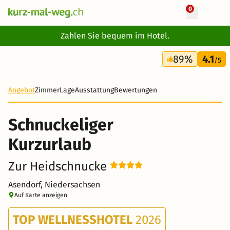
0
+ 29 Fotos
Zahlen Sie bequem im Hotel.
4 Tage
89%
4.1
251 CHF
/5
Angebot
Zimmer
Lage
Ausstattung
Bewertungen
Schnuckeliger
Kurzurlaub
Zur Heidschnucke
Asendorf, Niedersachsen
Auf Karte anzeigen
TOP WELLNESSHOTEL
2026