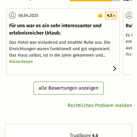
06.04.2025
4.1
2
/5
Für uns war es ein sehr interessanter und
Ruhi
erlebnisreicher Urlaub.
Es is
empfa
Das Hotel war einladend und strahlte Ruhe aus. Die
ausle
Einrichtungen waren funktionell und gut organisiert.
Weite
Das Haus selbst, ist in die Jahre gekommen und...
Weiterlesen
alle Bewertungen anzeigen
Rechtliches Problem melden