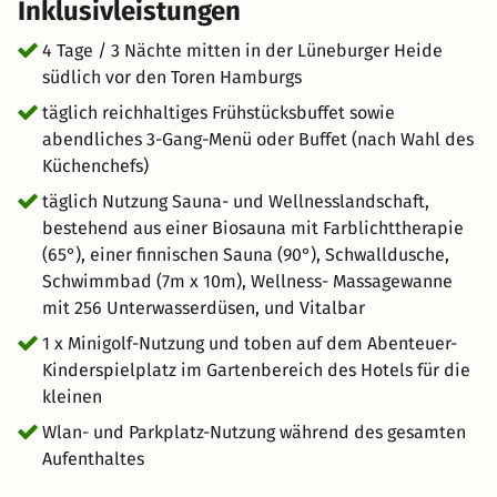
Inklusivleistungen
schnuckeligen Wanderurlaub. Wählen Sie eine schöne
Wanderstrecke, packen Sie einen Rucksack mit Proviant
4 Tage / 3 Nächte mitten in der Lüneburger Heide
und erkunden Sie die Natur. Manchmal ist die beste
südlich vor den Toren Hamburgs
Erholung, einfach abzuschalten und die Stille zu
täglich reichhaltiges Frühstücksbuffet sowie
genießen. Finden Sie eine einsame Hütte im Wald oder
abendliches 3-Gang-Menü oder Buffet (nach Wahl des
auf dem Land und verbringen Sie Zeit mit Lesen,
Küchenchefs)
Entspannen und einfachem Genuss.
täglich Nutzung Sauna- und Wellnesslandschaft,
bestehend aus einer Biosauna mit Farblichttherapie
(65°), einer finnischen Sauna (90°), Schwalldusche,
Schwimmbad (7m x 10m), Wellness- Massagewanne
mit 256 Unterwasserdüsen, und Vitalbar
1 x Minigolf-Nutzung und toben auf dem Abenteuer-
Kinderspielplatz im Gartenbereich des Hotels für die
kleinen
Wlan- und Parkplatz-Nutzung während des gesamten
Aufenthaltes