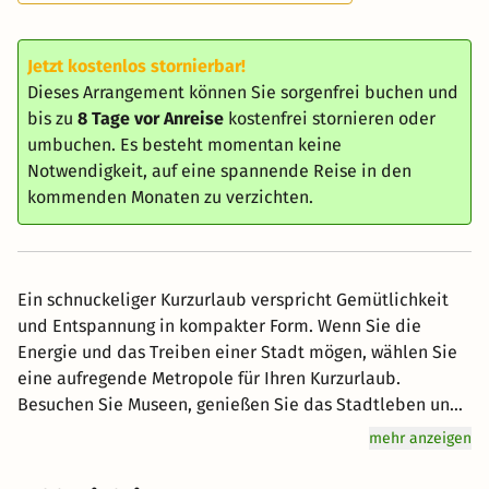
Jetzt kostenlos stornierbar!
Dieses Arrangement können Sie sorgenfrei buchen und
bis zu
8 Tage vor Anreise
kostenfrei stornieren oder
umbuchen. Es besteht momentan keine
Notwendigkeit, auf eine spannende Reise in den
kommenden Monaten zu verzichten.
Ein schnuckeliger Kurzurlaub verspricht Gemütlichkeit
und Entspannung in kompakter Form. Wenn Sie die
Energie und das Treiben einer Stadt mögen, wählen Sie
eine aufregende Metropole für Ihren Kurzurlaub.
Besuchen Sie Museen, genießen Sie das Stadtleben und
erkunden Sie die kulinarische Szene. Ein Wochenende in
mehr anzeigen
einer aufregenden Stadt kann sehr erfrischend sein.
Wenn Sie die Natur lieben, planen Sie einen