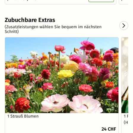
Zubuchbare Extras
(Zusatzleistungen wählen Sie bequem im nächsten
Schritt)
1 Strauß Blumen
1 Fl
(Hau
24 CHF