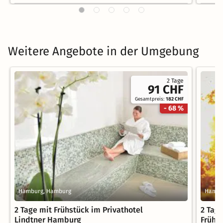
Weitere Angebote in der Umgebung
2 Tage
91 CHF
Gesamtpreis:
182 CHF
- 68 %
Hamburg, Hamburg
Hambu
2 Tage mit Frühstück im Privathotel
2 Tag
Lindtner Hamburg
Frühs