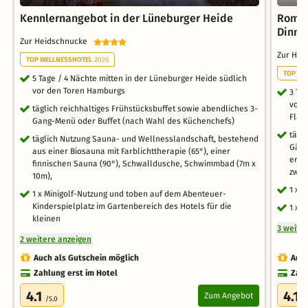
Kennlernangebot in der Lüneburger Heide
Roman
Dinne
Zur Heidschnucke
Zur He
TOP WELLNESSHOTEL
2026
TOP WE
5 Tage / 4 Nächte mitten in der Lüneburger Heide südlich
vor den Toren Hamburgs
3 Ta
vor 
täglich reichhaltiges Frühstücksbuffet sowie abendliches 3-
Flas
Gang-Menü oder Buffet (nach Wahl des Küchenchefs)
tägl
täglich Nutzung Sauna- und Wellnesslandschaft, bestehend
Gäng
aus einer Biosauna mit Farblichttherapie (65°), einer
erst
finnischen Sauna (90°), Schwalldusche, Schwimmbad (7m x
zwei
10m),
1 x 1
1 x Minigolf-Nutzung und toben auf dem Abenteuer-
Kinderspielplatz im Gartenbereich des Hotels für die
1 x 
kleinen
3 weite
2 weitere anzeigen
Auch als Gutschein möglich
Auch
Zahlung erst im Hotel
Zahl
4.1
4.1
Zum Angebot
/5.0
/