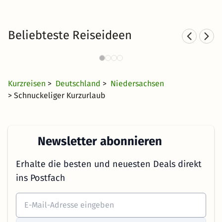
Beliebteste Reiseideen
Sporthotels in Niedersachsen
Kur
1341 Angebote
28 CHF
ab
Kurzreisen
>
Deutschland
>
Niedersachsen
> Schnuckeliger Kurzurlaub
Newsletter abonnieren
Erhalte die besten und neuesten Deals direkt
ins Postfach