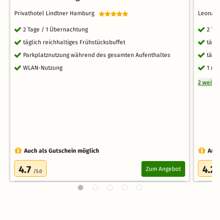
Privathotel Lindtner Hamburg
Leonard
2 Tage / 1 Übernachtung
2 Ta
täglich reichhaltiges Frühstücksbuffet
tägl
Parkplatznutzung während des gesamten Aufenthaltes
tägl
WLAN-Nutzung
1 x 
2 weite
Auch als Gutschein möglich
Auch
4.7
4.2
Zum Angebot
/5.0
/