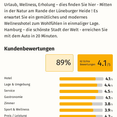
Urlaub, Wellness, Erholung – dies finden Sie hier - Mitten
in der Natur am Rande der Lüneburger Heide ! Es
erwartet Sie ein gemütliches und modernes
Wellnesshotel zum Wohlfühlen in einmaliger Lage.
Hamburg – die schönste Stadt der Welt - erreichen Sie
mit dem Auto in 20 Minuten.
Kundenbewertungen
89%
4.1
62
Echte
/5
Bewertungen
Hotel
4.1
/5
Lage & Umgebung
4.4
/5
Service
4.5
/5
Gastronomie
4.1
/5
Zimmer
3.8
/5
Sport & Wellness
3.9
/5
Preis / Leistung
4.2
/5