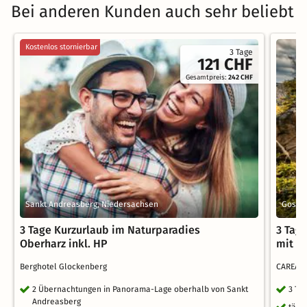
Bei anderen Kunden auch sehr beliebt
Kostenlos stornierbar
3 Tage
121 CHF
Gesamtpreis:
242 CHF
Sankt Andreasberg, Niedersachsen
Gosla
3 Tage Kurzurlaub im Naturparadies
3 Tag
Oberharz inkl. HP
mit F
Berghotel Glockenberg
CAREA R
2 Übernachtungen in Panorama-Lage oberhalb von Sankt
3 Ta
Andreasberg
tägl