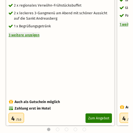
2 x regionales Verwöhn-Frühstücksbuffet
tägl
2 x leckeres 3-Gangmenü am Abend mit schöner Aussicht
Park
auf die Sankt Andreasberg
1 weite
1 x Begrüßungsgetränk
3 weitere anzeigen
Auch als Gutschein möglich
Auch
Zahlung erst im Hotel
4
4
Zum Angebot
/5.0
/5.0