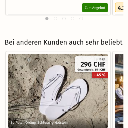
4.3
Zum Angebot
/
Bei anderen Kunden auch sehr beliebt
3 Tage
296 CHF
Gesamtpreis:
591 CHF
- 45 %
St. Peter-Ording, Schleswig-Holstein
Timmen