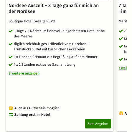
Nordsee Auszeit – 3 Tage ganz für mich an
7 Tag
der Nordsee
Timme
Boutique Hotel Gezeiten SPO
Maritim
3 Tage / 2 Nächte im liebevoll eingerichteten Hotel nahe
7 Ta
des Meeres
tägl
täglich reichhaltiges Frühstück vom Gezeiten-
tägl
Frühstücksbuffet mit küst-lichen Leckereien
Inne
1 x Flasche Crémant zur Begrüßung auf dem Zimmer
tägl
1 x 2 Stunden exklusive Saunanutzung
1 weite
8 weitere anzeigen
Auch als Gutschein möglich
Auch
Zahlung erst im Hotel
Zum Angebot