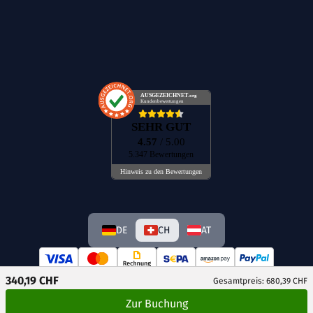
AUSGEZEICHNET
.org
Kundenbewertungen
SEHR GUT
4.57
/ 5.00
5.347 Bewertungen
Hinweis zu den Bewertungen
DE
CH
AT
340,19 CHF
Gesamtpreis: 680,39 CHF
Zur Buchung
© GetAway Travel GmbH 2026 Alle Rechte vorbehalten.