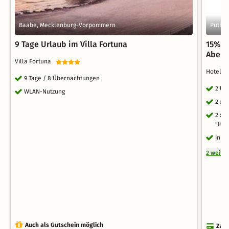
Baabe, Mecklenburg-Vorpommern
Putbu
9 Tage Urlaub im Villa Fortuna
15% Ok
Aben
Villa Fortuna
Hotel &
9 Tage / 8 Übernachtungen
2 Üb
WLAN-Nutzung
2 x 
2 x 
"Hau
inkl
2 weite
Auch als Gutschein möglich
Zahl