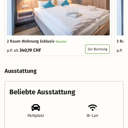
2 Raum Wohnung Exklusiv
3 Rau
(Details)
Zur Buchung
340,19 CHF
p.P. ab
p.P. a
Ausstattung
Beliebte Ausstattung
Parkplatz
W-Lan