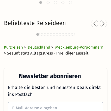
Beliebteste Reiseideen
Hotel am See in
Hot
Norddeutschland
29 CHF
3860 Angebote
ab
Kurzreisen
>
Deutschland
>
Mecklenburg-Vorpommern
> Seeluft statt Alltagsstress - Ihre Rügenauszeit
Newsletter abonnieren
Erhalte die besten und neuesten Deals direkt
ins Postfach