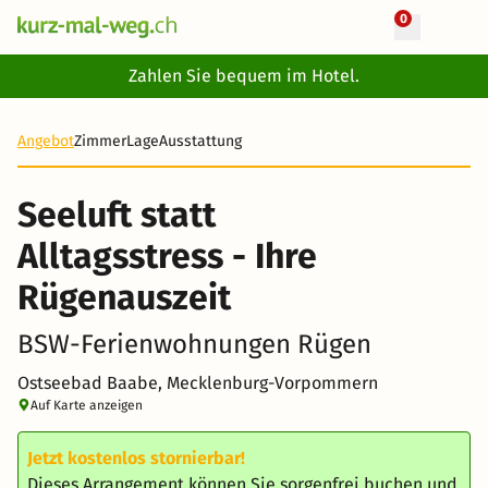
0
+ 13 Fotos
Zahlen Sie bequem im Hotel.
8 Tage
340 CHF
Angebot
Zimmer
Lage
Ausstattung
Seeluft statt
Alltagsstress - Ihre
Rügenauszeit
BSW-Ferienwohnungen Rügen
Ostseebad Baabe, Mecklenburg-Vorpommern
Auf Karte anzeigen
Jetzt kostenlos stornierbar!
Dieses Arrangement können Sie sorgenfrei buchen und