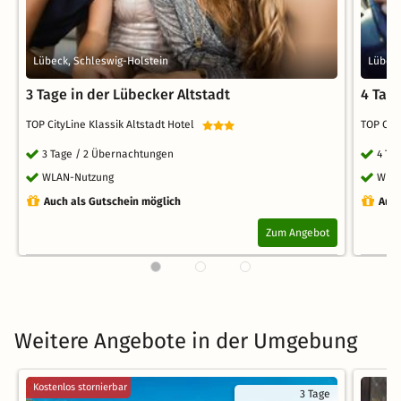
Lübeck, Schleswig-Holstein
Lübeck
3 Tage in der Lübecker Altstadt
4 Tage
TOP CityLine Klassik Altstadt Hotel
TOP Cit
3 Tage / 2 Übernachtungen
4 Ta
WLAN-Nutzung
WLA
Auch als Gutschein möglich
Auch
Zum Angebot
Weitere Angebote in der Umgebung
Kostenlos stornierbar
3 Tage