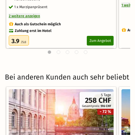
1 weite
1 x Marzipanpräsent
2 weitere anzeigen
Auch als Gutschein möglich
Auch
Zahlung erst im Hotel
3.9
Zum Angebot
/5.0
Bei anderen Kunden auch sehr beliebt
5 Tage
258 CHF
Gesamtpreis:
516 CHF
- 72 %