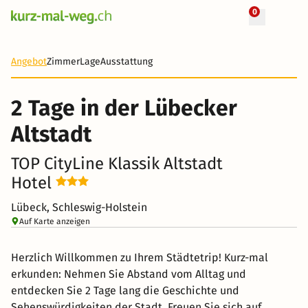
0
+ 27 Fotos
2 Tage
67 CHF
Angebot
Zimmer
Lage
Ausstattung
-32%
2 Tage in der Lübecker
Altstadt
TOP CityLine Klassik Altstadt
Hotel
Lübeck, Schleswig-Holstein
Auf Karte anzeigen
Herzlich Willkommen zu Ihrem Städtetrip! Kurz-mal
erkunden: Nehmen Sie Abstand vom Alltag und
entdecken Sie 2 Tage lang die Geschichte und
Sehenswürdigkeiten der Stadt. Freuen Sie sich auf