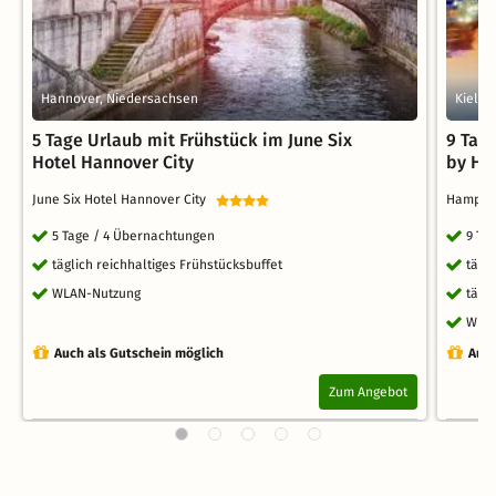
Hannover, Niedersachsen
Kiel, 
5 Tage Urlaub mit Frühstück im June Six
9 Tag
Hotel Hannover City
by Hil
June Six Hotel Hannover City
Hampton
5 Tage / 4 Übernachtungen
9 Ta
täglich reichhaltiges Frühstücksbuffet
tägl
WLAN-Nutzung
tägl
WLA
Auch als Gutschein möglich
Auch
Zum Angebot