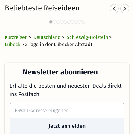
Beliebteste Reiseideen
St
Städtereisen nach Lübeck
74 Angebote
40 CHF
ab
Kurzreisen
>
Deutschland
>
Schleswig-Holstein
>
Lübeck
> 2 Tage in der Lübecker Altstadt
Newsletter abonnieren
Erhalte die besten und neuesten Deals direkt
ins Postfach
Jetzt anmelden