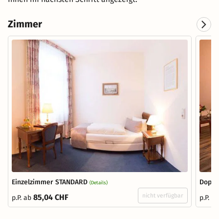
Zimmer
Einzelzimmer STANDARD
Doppe
(Details)
nicht verfügbar
85,04 CHF
p.P. ab
p.P. a