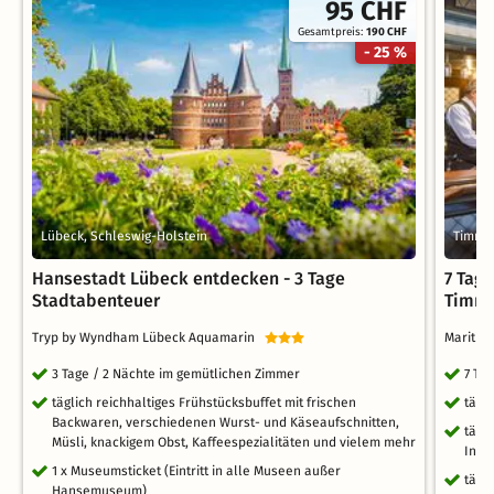
95 CHF
Gesamtpreis:
190 CHF
- 25 %
Lübeck, Schleswig-Holstein
Timmen
Hansestadt Lübeck entdecken - 3 Tage
7 Tag
Stadtabenteuer
Timme
Tryp by Wyndham Lübeck Aquamarin
Maritim
3 Tage / 2 Nächte im gemütlichen Zimmer
7 Ta
täglich reichhaltiges Frühstücksbuffet mit frischen
tägl
Backwaren, verschiedenen Wurst- und Käseaufschnitten,
tägl
Müsli, knackigem Obst, Kaffeespezialitäten und vielem mehr
Inne
1 x Museumsticket (Eintritt in alle Museen außer
tägl
Hansemuseum)