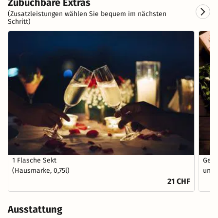
Zubuchbare Extras
(Zusatzleistungen wählen Sie bequem im nächsten
Schritt)
1 Flasche Sekt
Gebu
(Hausmarke, 0,75l)
und 
21 CHF
Ausstattung