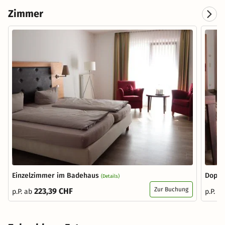
Zimmer
Einzelzimmer im Badehaus
Doppe
(Details)
Zur Buchung
223,39 CHF
p.P. ab
p.P. a