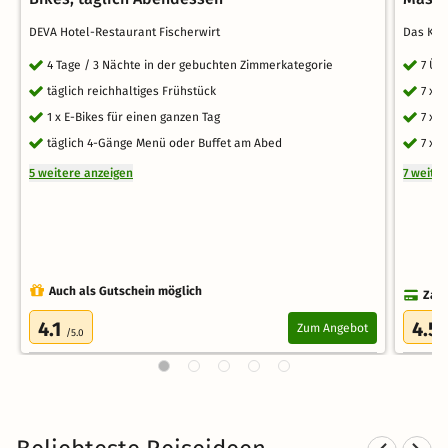
DEVA Hotel-Restaurant Fischerwirt
Das KA
4 Tage / 3 Nächte in der gebuchten Zimmerkategorie
7 Üb
täglich reichhaltiges Frühstück
7 x 
1 x E-Bikes für einen ganzen Tag
7 x 
täglich 4-Gänge Menü oder Buffet am Abed
7 x 
5 weitere anzeigen
7 weite
Auch als Gutschein möglich
Zahl
4.1
4.5
Zum Angebot
/5.0