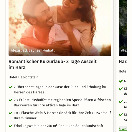
Alexisbad, Sachsen-Anhalt
Alexis
Romantischer Kurzurlaub- 3 Tage Auszeit
Harzer
im Harz
Hotel H
Hotel Habichtstein
6 Ta
2 Übernachtungen in der Oase der Ruhe und Erholung im
tägl
Herzen des Harzes
des 
2 x Frühstücksbuffet mit regionalen Spezialitäten & frischen
zur 
Backwaren für Ihre aktiven Tage im Harz
Mine
1 x 1 Flasche Wein & Harzer Gebäck für Ihre Zeit zu zweit auf
tägl
Ihrem Zimmer
Schw
Erholungszeit in der 750 m² Pool– und Saunalandschaft
4 weite