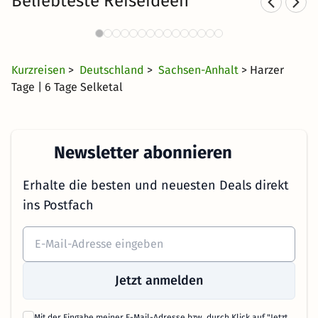
Beliebteste Reiseideen
Sporthotels im Harz
Spo
705 Angebote
31 CHF
ab
Kurzreisen
>
Deutschland
>
Sachsen-Anhalt
> Harzer
Tage | 6 Tage Selketal
Newsletter abonnieren
Erhalte die besten und neuesten Deals direkt
ins Postfach
Jetzt anmelden
Mit der Eingabe meiner E-Mail-Adresse bzw. durch Klick auf "Jetzt