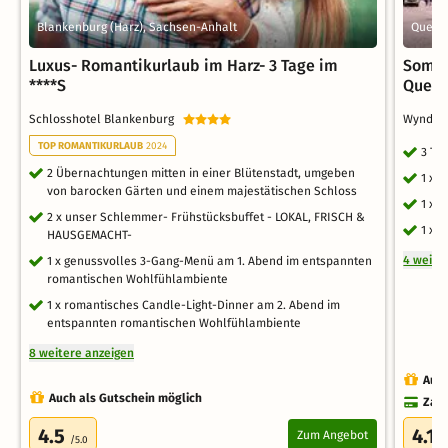
Blankenburg (Harz), Sachsen-Anhalt
Quedli
Luxus- Romantikurlaub im Harz- 3 Tage im
Somme
****S
Quedl
Schlosshotel Blankenburg
Wyndha
TOP ROMANTIKURLAUB
2024
3 Ta
2 Übernachtungen mitten in einer Blütenstadt, umgeben
1 x 
von barocken Gärten und einem majestätischen Schloss
1 x 
2 x unser Schlemmer- Frühstücksbuffet - LOKAL, FRISCH &
1 x 
HAUSGEMACHT-
4 weite
1 x genussvolles 3-Gang-Menü am 1. Abend im entspannten
romantischen Wohlfühlambiente
1 x romantisches Candle-Light-Dinner am 2. Abend im
entspannten romantischen Wohlfühlambiente
8 weitere anzeigen
Auch
Auch als Gutschein möglich
Zahl
4.5
4.1
Zum Angebot
/5.0
/