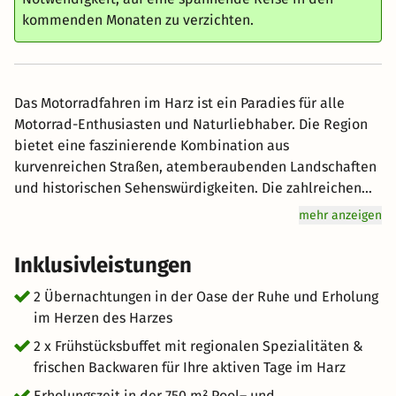
kommenden Monaten zu verzichten.
Das Motorradfahren im Harz ist ein Paradies für alle
Motorrad-Enthusiasten und Naturliebhaber. Die Region
bietet eine faszinierende Kombination aus
kurvenreichen Straßen, atemberaubenden Landschaften
und historischen Sehenswürdigkeiten. Die zahlreichen
serpentinenreichen Straßen und Bergpässe des Harzes
mehr anzeigen
bieten ein abwechslungsreiches Fahrerlebnis und lassen
das Herz jedes Bikers höherschlagen. Die kurvenreichen
Inklusivleistungen
Strecken schlängeln sich durch dichte Wälder, vorbei an
tiefen Tälern, malerischen Seen und beeindruckenden
2 Übernachtungen in der Oase der Ruhe und Erholung
Felsformationen. Ob allein, mit Freunden oder als Teil
im Herzen des Harzes
einer organisierten Motorradgruppe - das
2 x Frühstücksbuffet mit regionalen Spezialitäten &
Motorradfahren im Harz bietet eine unvergleichliche
frischen Backwaren für Ihre aktiven Tage im Harz
Erfahrung und lässt Sie die Freiheit auf zwei Rädern
Erholungszeit in der 750 m² Pool– und