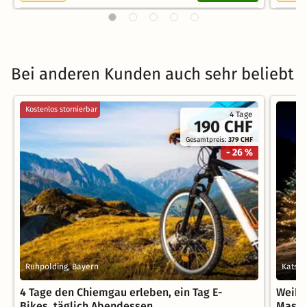
Bei anderen Kunden auch sehr beliebt
Kostenlos stornierbar
4 Tage
190 CHF
Gesamtpreis:
379 CHF
- 26 %
Ruhpolding, Bayern
Katsch
4 Tage den Chiemgau erleben, ein Tag E-
Weihn
Bikes, täglich Abendessen
Massa