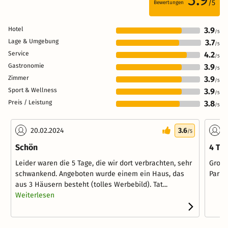
/5
Bewertungen
Hotel
3.9
/5
Lage & Umgebung
3.7
/5
Service
4.2
/5
Gastronomie
3.9
/5
Zimmer
3.9
/5
Sport & Wellness
3.9
/5
Preis / Leistung
3.8
/5
20.02.2024
3.6
0
/5
Schön
4 Ta
Leider waren die 5 Tage, die wir dort verbrachten, sehr
Große
schwankend. Angeboten wurde einem ein Haus, das
Parkm
aus 3 Häusern besteht (tolles Werbebild). Tat...
Weiterlesen