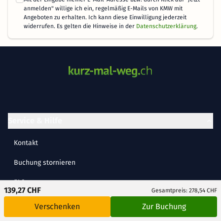
anmelden" willige ich ein, regelmäßig E-Mails von KMW mit
Angeboten zu erhalten. Ich kann diese Einwilligung jederzeit
widerrufen. Es gelten die Hinweise in der
Datenschutzerklärung
.
Service & Hilfe
Kontakt
Buchung stornieren
FAQ
139,27 CHF
Gesamtpreis: 278,54 CHF
Cookie-Einstellungen
Verschenken
Zur Buchung