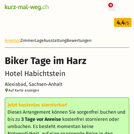
0
+ 22 Fotos
3 Tage
4.4
139 CHF
/5
Angebot
Zimmer
Lage
Ausstattung
Bewertungen
Biker Tage im Harz
Hotel Habichtstein
Alexisbad, Sachsen-Anhalt
Auf Karte anzeigen
Jetzt kostenlos stornierbar!
Dieses Arrangement können Sie sorgenfrei buchen und
bis zu
3 Tage vor Anreise
kostenfrei stornieren oder
umbuchen. Es besteht momentan keine
Notwendigkeit, auf eine spannende Reise in den