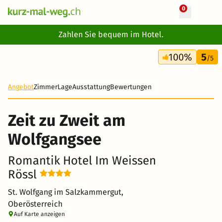
0
+ 57 Fotos
Zahlen Sie bequem im Hotel.
3 Tage
100%
5
511 CHF
/5
-21%
Angebot
Zimmer
Lage
Ausstattung
Bewertungen
Zeit zu Zweit am
Wolfgangsee
Romantik Hotel Im Weissen
Rössl
St. Wolfgang im Salzkammergut,
Oberösterreich
Auf Karte anzeigen