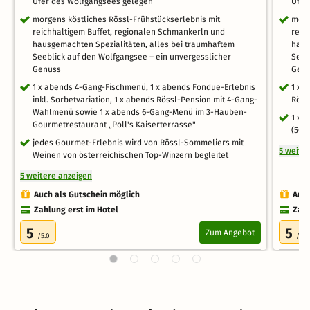
Ufer des Wolfgangsees gelegen
Ufer
morgens köstliches Rössl-Frühstückserlebnis mit
morg
reichhaltigem Buffet, regionalen Schmankerln und
reic
hausgemachten Spezialitäten, alles bei traumhaftem
haus
Seeblick auf den Wolfgangsee – ein unvergesslicher
Seeb
Genuss
Gen
1 x abends 4-Gang-Fischmenü, 1 x abends Fondue-Erlebnis
1 x 
inkl. Sorbetvariation, 1 x abends Rössl-Pension mit 4-Gang-
Röss
Wahlmenü sowie 1 x abends 6-Gang-Menü im 3-Hauben-
1 x 
Gourmetrestaurant „Poll's Kaiserterrasse"
(50m
jedes Gourmet-Erlebnis wird von Rössl-Sommeliers mit
5 weite
Weinen von österreichischen Top-Winzern begleitet
5 weitere anzeigen
Auch als Gutschein möglich
Auch
Zahlung erst im Hotel
Zahl
5
5
Zum Angebot
/5.0
/5.0