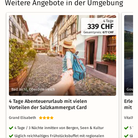
Weitere Angebote in der Umgebung
4 Tage
339 CHF
Gesamtpreis:
677 CHF
Bad Ischl, Oberösterreich
Gosau,
4 Tage Abenteuerurlaub mit vielen
Erleb
Vorteilen der Salzkammergut Card
mit AI
Grand Elisabeth
Vitalho
4 Tage / 3 Nächte inmitten von Bergen, Seen & Kultur
5 Ta
täglich reichhaltiges Frühstücksbuffet mit regionalen
tägli