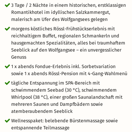
Service Team ein Traumhaftes Fondue ( bei gutem Wetter
3 Tage / 2 Nächte in einem historischen, erstklassigen
auch gerne auf der Rössl-Terrasse). Mit einem Edlen-
Romantikhotel im idyllischen Salzkammergut,
Tropfen aus dem Felsenkeller, wird diese Zeit zu Zweit
malerisch am Ufer des Wolfgangsees gelegen
unvergesslich.
morgens köstliches Rössl-Frühstückserlebnis mit
reichhaltigem Buffet, regionalen Schmankerln und
hausgemachten Spezialitäten, alles bei traumhaftem
Seeblick auf den Wolfgangsee – ein unvergesslicher
Genuss
1 x abends Fondue-Erlebnis inkl. Sorbetvariation
sowie 1 x abends Rössl-Pension mit 4-Gang-Wahlmenü
tägliche Entspannung im SPA-Bereich mit
schwimmendem Seebad (30 °C), schwimmendem
Whirlpool (38 °C), einer großen Saunalandschaft mit
mehreren Saunen und Dampfbädern sowie
atemberaubendem Seeblick
Wellnesspaket: belebende Bürstenmassage sowie
entspannende Teilmassage