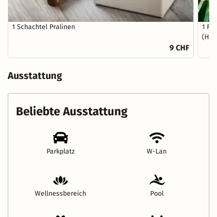
1 Schachtel Pralinen
1 Fl
(Hau
9 CHF
Ausstattung
Beliebte Ausstattung
Parkplatz
W-Lan
Wellnessbereich
Pool