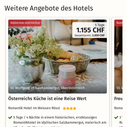
Weitere Angebote des Hotels
Kostenlos stornierbar
Kostenl
5 Tage
1.155 CHF
Gesamtpreis:
2.309 CHF
St. Wolfgang im Salzkammergut, Oberösterreich
St. Wo
Österreichs Küche ist eine Reise Wert
Freun
Romantik Hotel Im Weissen Rössl
Romanti
5 Tage / 4 Nächte in einem historischen, erstklassigen
3 Ta
Romantikhotel im idyllischen Salzkammergut, malerisch am
Roma