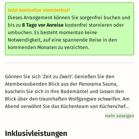
Jetzt kostenlos stornierbar!
Dieses Arrangement können Sie sorgenfrei buchen und
bis zu
8 Tage vor Anreise
kostenfrei stornieren oder
umbuchen. Es besteht momentan keine
Notwendigkeit, auf eine spannende Reise in den
kommenden Monaten zu verzichten.
Gönnen Sie sich 'Zeit zu Zweit'. Genießen Sie den
Atemberaubenden Blick aus der Panorama Sauna,
kuscheln Sie sich in Ihre Bademäntel und lassen den
Blick über den traumhaften Wolfgangsee schweifen. Am
Abend verwöhnt Sie das Küchenteam von Küchenchef
Hermann Poll mit einem saisonalen 4 Gang Menü. Am
mehr anzeigen
nächsten Morgen starten Sie mit einem vielfältigem &
regionalem Frühstücksbuffet & genießen im Anschluss
Inklusivleistungen
eine Massage. Am zweiten Abend serviert Ihnen das