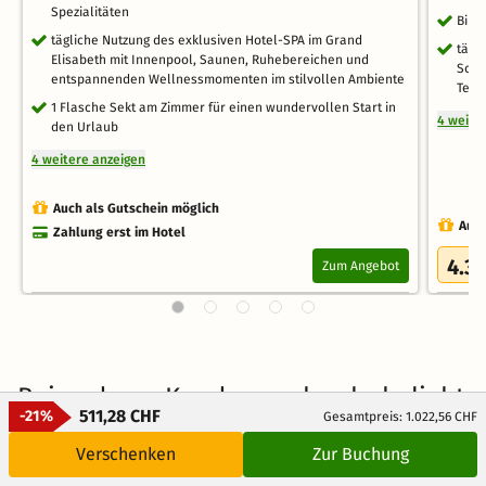
Spezialitäten
Bike
tägliche Nutzung des exklusiven Hotel-SPA im Grand
tägl
Elisabeth mit Innenpool, Saunen, Ruhebereichen und
Schw
entspannenden Wellnessmomenten im stilvollen Ambiente
Tepi
1 Flasche Sekt am Zimmer für einen wundervollen Start in
4 weite
den Urlaub
4 weitere anzeigen
Auch als Gutschein möglich
Auch
Zahlung erst im Hotel
4.3
Zum Angebot
/
Bei anderen Kunden auch sehr beliebt
511,28 CHF
-21%
Gesamtpreis: 1.022,56 CHF
Verschenken
Zur Buchung
Kostenlos stornierbar
Kostenl
3 Tage
112 CHF