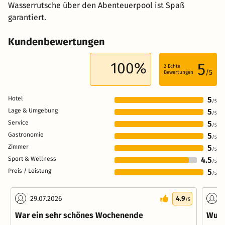
Wasserrutsche über den Abenteuerpool ist Spaß
garantiert.
Kundenbewertungen
100%
5
2
Echte
/5
Bewertungen
Hotel
5
/5
Lage & Umgebung
5
/5
Service
5
/5
Gastronomie
5
/5
Zimmer
5
/5
Sport & Wellness
4.5
/5
Preis / Leistung
5
/5
29.07.2026
4.9
0
/5
War ein sehr schönes Wochenende
Wund